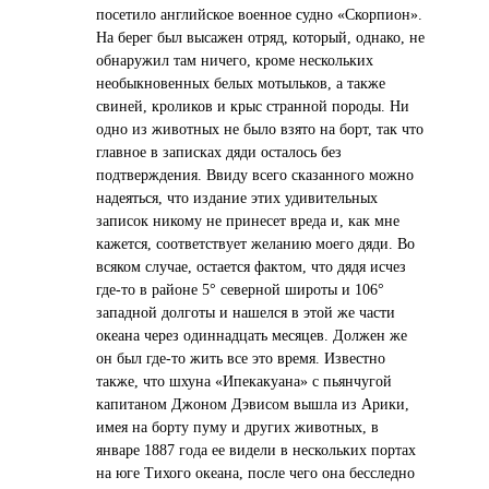
посетило английское военное судно «Скорпион».
На берег был высажен отряд, который, однако, не
обнаружил там ничего, кроме нескольких
необыкновенных белых мотыльков, а также
свиней, кроликов и крыс странной породы. Ни
одно из животных не было взято на борт, так что
главное в записках дяди осталось без
подтверждения. Ввиду всего сказанного можно
надеяться, что издание этих удивительных
записок никому не принесет вреда и, как мне
кажется, соответствует желанию моего дяди. Во
всяком случае, остается фактом, что дядя исчез
где-то в районе 5° северной широты и 106°
западной долготы и нашелся в этой же части
океана через одиннадцать месяцев. Должен же
он был где-то жить все это время. Известно
также, что шхуна «Ипекакуана» с пьянчугой
капитаном Джоном Дэвисом вышла из Арики,
имея на борту пуму и других животных, в
январе 1887 года ее видели в нескольких портах
на юге Тихого океана, после чего она бесследно