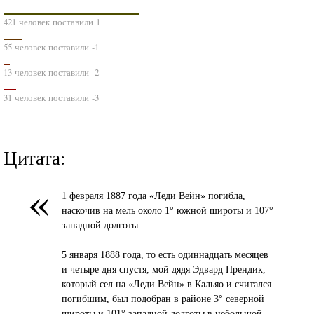
421 человек поставили 1
55 человек поставили -1
13 человек поставили -2
31 человек поставили -3
Цитата:
«
1 февраля 1887 года «Леди Вейн» погибла,
наскочив на мель около 1° южной широты и 107°
западной долготы.
5 января 1888 года, то есть одиннадцать месяцев
и четыре дня спустя, мой дядя Эдвард Прендик,
который сел на «Леди Вейн» в Кальяо и считался
погибшим, был подобран в районе 3° северной
широты и 101° западной долготы в небольшой