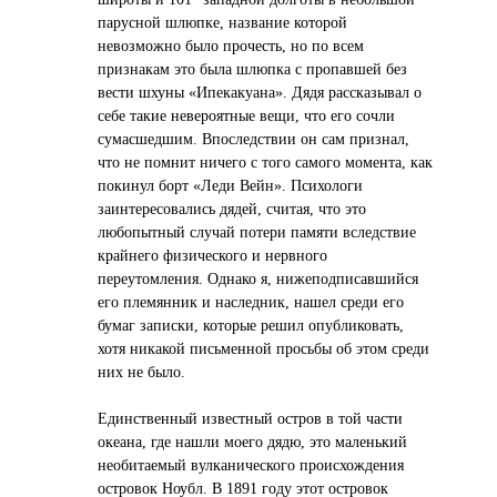
парусной шлюпке, название которой
невозможно было прочесть, но по всем
признакам это была шлюпка с пропавшей без
вести шхуны «Ипекакуана». Дядя рассказывал о
себе такие невероятные вещи, что его сочли
сумасшедшим. Впоследствии он сам признал,
что не помнит ничего с того самого момента, как
покинул борт «Леди Вейн». Психологи
заинтересовались дядей, считая, что это
любопытный случай потери памяти вследствие
крайнего физического и нервного
переутомления. Однако я, нижеподписавшийся
его племянник и наследник, нашел среди его
бумаг записки, которые решил опубликовать,
хотя никакой письменной просьбы об этом среди
них не было.
Единственный известный остров в той части
океана, где нашли моего дядю, это маленький
необитаемый вулканического происхождения
островок Ноубл. В 1891 году этот островок