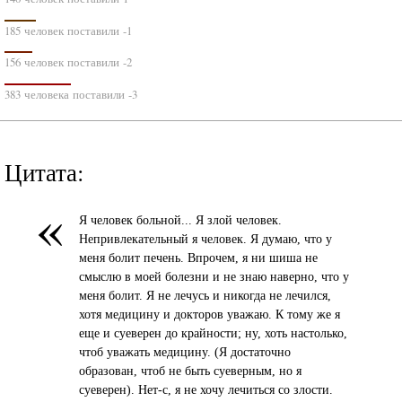
185 человек поставили -1
156 человек поставили -2
383 человека поставили -3
Цитата:
«
Я человек больной... Я злой человек.
Hепривлекательный я человек. Я думаю, что у
меня болит печень. Впрочем, я ни шиша не
смыслю в моей болезни и не знаю наверно, что у
меня болит. Я не лечусь и никогда не лечился,
хотя медицину и докторов уважаю. К тому же я
еще и суеверен до крайности; ну, хоть настолько,
чтоб уважать медицину. (Я достаточно
образован, чтоб не быть суеверным, но я
суеверен). Hет-с, я не хочу лечиться со злости.