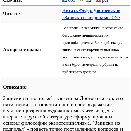
Скачать:
doc
fb2
pdf
Читать Федор Достоевский
Читать:
«Записки из подполья» >>>
Все права на все книги на этом сайте
безусловно принадлежат их
правообладателям. Если публикация
Авторские права:
книги на сайте нарушает чьи-либо
авторские права,
сообщите нам
об этом
и она будет немедленно убрана из
публичного доступа
Описание:
Записки из подполья" - увертюра Достоевского к его
пятикнижию; в повести нашли свое выражение
великие прозрения художника-мыслителя; здесь
впервые в русской литературе сформулированы
основы философии экзистенциализма. "Записки из
подполья" - повесть точно поставленных вопросов и