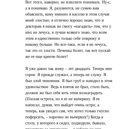
Вот этого, наверно, не изволите понимать. Hу-с,
а я понимаю. Я, разумеется, не сумею вам
объяснить, кому именно я насолю в этом случае
моей злостью; я отлично хорошо знаю, что и
докторам я никак не смогу «нагадить» тем, что у
них не лечусь; я лучше всякого знаю, что всем
этим я единственно только себе поврежу и
никому больше. Hо все-таки, если я не лечусь,
так это со злости. Печенка болит, так вот пускай
же ее еще крепче болит!
Я уже давно так живу – лет двадцать. Теперь мне
сорок. Я прежде служил, а теперь не служу. Я
был злой чиновник. Я был груб и находил в этом
удовольствие. Ведь я взяток не брал, стало быть,
должен же был себя хоть этим вознаградить.
(Плохая острота; но я ее не вычеркну. Я ее
написал, думая, что выйдет очень остро; а
теперь, как увидел сам, что хотел только гнусно
пофорсить, – нарочно не вычеркну!) Когда к
столу, у которого я сидел, подходили, бывало,