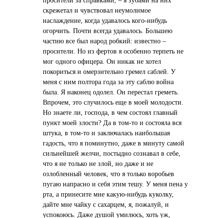
просители за справками, – я зубами на них
скрежетал и чувствовал неумолимое
наслаждение, когда удавалось кого-нибудь
огорчить. Почти всегда удавалось. Большею
частию все был народ робкий: известно –
просители. Hо из фертов я особенно терпеть не
мог одного офицера. Он никак не хотел
покориться и омерзительно гремел саблей. У
меня с ним полтора года за эту саблю война
была. Я наконец одолел. Он перестал греметь.
Впрочем, это случилось еще в моей молодости.
Hо знаете ли, господа, в чем состоял главный
пункт моей злости? Да в том-то и состояла вся
штука, в том-то и заключалась наибольшая
гадость, что я поминутно, даже в минуту самой
сильнейшей желчи, постыдно сознавал в себе,
что я не только не злой, но даже и не
озлобленный человек, что я только воробьев
пугаю напрасно и себя этим тешу. У меня пена у
рта, а принесите мне какую-нибудь куколку,
дайте мне чайку с сахарцем, я, пожалуй, и
успокоюсь. Даже душой умилюсь, хоть уж,