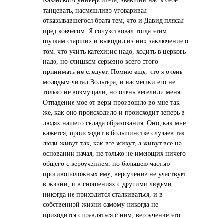
танцевать, насмешливо уговаривал
отказывавшегося брата тем, что и Давид плясал
пред ковчегом. Я сочувствовал тогда этим
шуткам старших и выводил из них заключение о
том, что учить катехизис надо, ходить в церковь
надо, но слишком серьезно всего этого
принимать не следует. Помню еще, что я очень
молодым читал Вольтера, и насмешки его не
только не возмущали, но очень веселили меня.
Отпадение мое от веры произошло во мне так
же, как оно происходило и происходит теперь в
людях нашего склада образования. Оно, как мне
кажется, происходит в большинстве случаев так:
люди живут так, как все живут, а живут все на
основании начал, не только не имеющих ничего
общего с вероучением, но большею частью
противоположных ему; вероучение не участвует
в жизни, и в сношениях с другими людьми
никогда не приходится сталкиваться, и в
собственной жизни самому никогда не
приходится справляться с ним; вероучение это