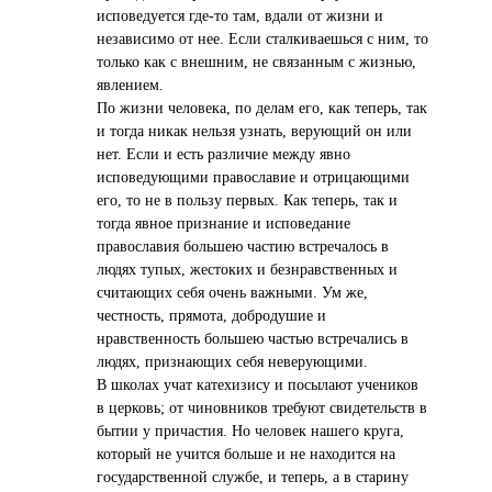
исповедуется где-то там, вдали от жизни и
независимо от нее. Если сталкиваешься с ним, то
только как с внешним, не связанным с жизнью,
явлением.
По жизни человека, по делам его, как теперь, так
и тогда никак нельзя узнать, верующий он или
нет. Если и есть различие между явно
исповедующими православие и отрицающими
его, то не в пользу первых. Как теперь, так и
тогда явное признание и исповедание
православия большею частию встречалось в
людях тупых, жестоких и безнравственных и
считающих себя очень важными. Ум же,
честность, прямота, добродушие и
нравственность большею частью встречались в
людях, признающих себя неверующими.
В школах учат катехизису и посылают учеников
в церковь; от чиновников требуют свидетельств в
бытии у причастия. Но человек нашего круга,
который не учится больше и не находится на
государственной службе, и теперь, а в старину