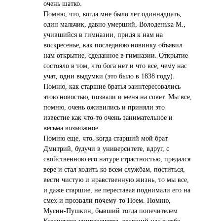
очень шатко.
Помню, что, когда мне было лет одиннадцать,
один мальчик, давно умерший, Володенька М.,
учившийся в гимназии, придя к нам на
воскресенье, как последнюю новинку объявил
нам открытие, сделанное в гимназии. Открытие
состояло в том, что бога нет и что все, чему нас
учат, одни выдумки (это было в 1838 году).
Помню, как старшие братья заинтересовались
этою новостью, позвали и меня на совет. Мы все,
помню, очень оживились и приняли это
известие как что-то очень занимательное и
весьма возможное.
Помню еще, что, когда старший мой брат
Дмитрий, будучи в университете, вдруг, с
свойственною его натуре страстностью, предался
вере и стал ходить ко всем службам, поститься,
вести чистую и нравственную жизнь, то мы все,
и даже старшие, не переставая поднимали его на
смех и прозвали почему-то Ноем. Помню,
Мусин-Пушкин, бывший тогда попечителем
Казанского университета, звавший нас к себе