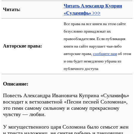
Читать Александр Куприн
Читать:
«Суламифь» >>>
Все права на все книги на этом сайте
безусловно принадлежат их
правообладателям. Если публикация
Авторские права:
книги на сайте нарушает чьи-либо
авторские права,
сообщите нам
об этом
и она будет немедленно убрана из
публичного доступа
Описание:
Повесть Александра Ивановича Куприна «Суламифь»
восходит к ветхозаветной «Песни песней Соломона»,
это гимн самому сильному и самому прекрасному
чувству — любви.
У могущественного царя Соломона было семьсот жен
и триста наложниц, не считая рабынь и танцовщиц,