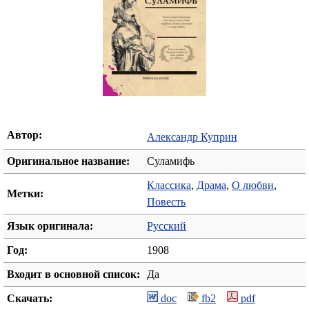
Автор:
Александр Куприн
Оригинальное название:
Суламифь
Классика
,
Драма
,
О любви
,
Метки:
Повесть
Язык оригинала:
Русский
Год:
1908
Входит в основной список:
Да
Скачать:
doc
fb2
pdf