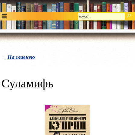
На главную
←
Суламифь