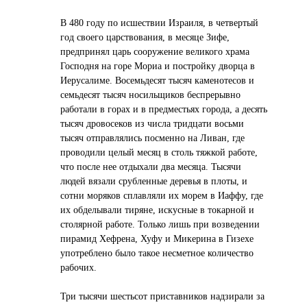
В 480 году по исшествии Израиля, в четвертый
год своего царствования, в месяце Зифе,
предпринял царь сооружение великого храма
Господня на горе Мориа и постройку дворца в
Иерусалиме. Восемьдесят тысяч каменотесов и
семьдесят тысяч носильщиков беспрерывно
работали в горах и в предместьях города, а десять
тысяч дровосеков из числа тридцати восьми
тысяч отправлялись посменно на Ливан, где
проводили целый месяц в столь тяжкой работе,
что после нее отдыхали два месяца. Тысячи
людей вязали срубленные деревья в плоты, и
сотни моряков сплавляли их морем в Иаффу, где
их обделывали тиряне, искусные в токарной и
столярной работе. Только лишь при возведении
пирамид Хефрена, Хуфу и Микерина в Гизехе
употреблено было такое несметное количество
рабочих.
Три тысячи шестьсот приставников надзирали за