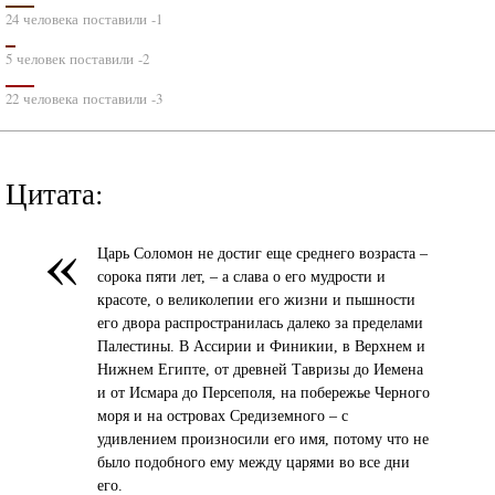
24 человека поставили -1
5 человек поставили -2
22 человека поставили -3
Цитата:
«
Царь Соломон не достиг еще среднего возраста –
сорока пяти лет, – а слава о его мудрости и
красоте, о великолепии его жизни и пышности
его двора распространилась далеко за пределами
Палестины. В Ассирии и Финикии, в Верхнем и
Нижнем Египте, от древней Тавризы до Иемена
и от Исмара до Персеполя, на побережье Черного
моря и на островах Средиземного – с
удивлением произносили его имя, потому что не
было подобного ему между царями во все дни
его.