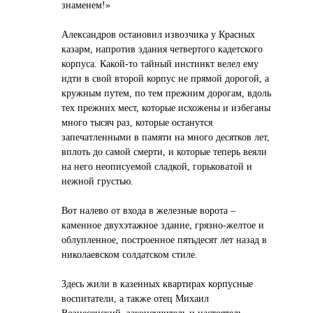
знаменем!»
Александров остановил извозчика у Красных
казарм, напротив здания четвертого кадетского
корпуса. Какой-то тайный инстинкт велел ему
идти в свой второй корпус не прямой дорогой, а
кружным путем, по тем прежним дорогам, вдоль
тех прежних мест, которые исхожены и избеганы
много тысяч раз, которые останутся
запечатленными в памяти на много десятков лет,
вплоть до самой смерти, и которые теперь веяли
на него неописуемой сладкой, горьковатой и
нежной грустью.
Вот налево от входа в железные ворота –
каменное двухэтажное здание, грязно-желтое и
облупленное, построенное пятьдесят лет назад в
николаевском солдатском стиле.
Здесь жили в казенных квартирах корпусные
воспитатели, а также отец Михаил
Вознесенский, законоучитель и настоятель