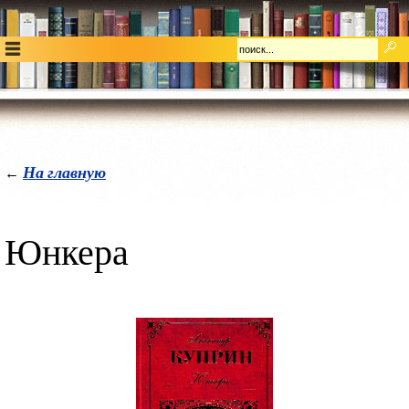
На главную
←
Юнкера