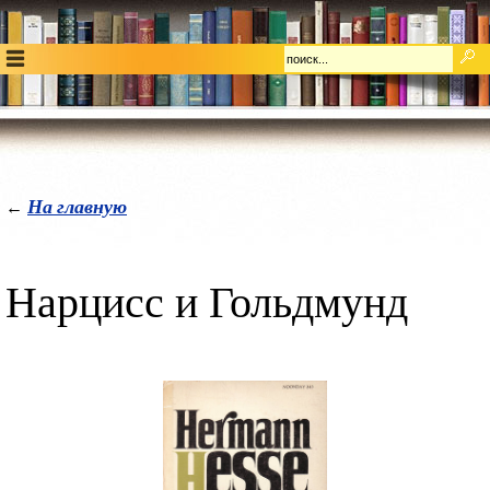
На главную
←
Нарцисс и Гольдмунд