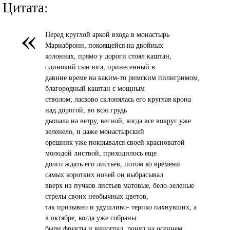
Цитата:
«
Перед круглой аркой входа в монастырь
Мариабронн, покоящейся на двойных
колоннах, прямо у дороги стоял каштан,
одинокий сын юга, принесенный в
давние време на каким-то римским пилигримом,
благородный каштан с мощным
стволом; ласково склонялась его круглая крона
над дорогой, во всю грудь
дышала на ветру, весной, когда все вокруг уже
зеленело, и даже монастырский
орешник уже покрывался своей красноватой
молодой листвой, приходилось еще
долго ждать его листьев, потом ко времени
самых коротких ночей он выбрасывал
вверх из пучков листьев матовые, бело-зеленые
стрелы своих необычных цветов,
так призывно и удушливо- терпко пахнувших, а
в октябре, когда уже собраны
были фрукты и виноград, ронял на осеннем