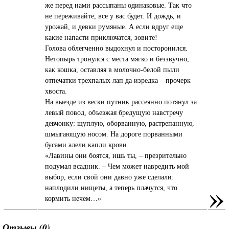
же перед нами рассыпаны одинаковые. Так что
не переживайте, все у вас будет. И дождь, и
урожай, и девки румяные. А если вдруг еще
какие напасти приключатся, зовите!
Голова облегченно выдохнул и посторонился.
Нетопырь тронулся с места мягко и беззвучно,
как кошка, оставляя в молочно-белой пыли
отпечатки трехпалых лап да изредка – прочерк
хвоста.
На выезде из вески путник рассеянно потянул за
левый повод, объезжая бредущую навстречу
девчонку: щуплую, оборванную, растрепанную,
шмыгающую носом. На дороге порванными
бусами алели капли крови.
«Лавины они боятся, ишь ты, – презрительно
подумал всадник. – Чем может навредить мой
выбор, если свой они давно уже сделали:
»
наплодили нищеты, а теперь плачутся, что
кормить нечем…»
Отзывы (0)