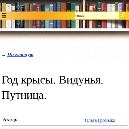
На главную
←
Год крысы. Видунья.
Путница.
Автор:
Ольга Громыко