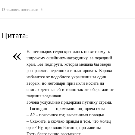
13 человек поставили -3
Цитата:
«
На нетопырях седло крепилось по-хитрому: к
широкому ошейнику-нагруднику, за передний
край. Без подпруги, которая мешала бы зверю
расправлять перепонки и планировать. Корова
избавится от подобного украшения за один
взбрык, но нетопыри привыкли носить на
спинах детенышей и точно так же оберегали от
падения всадников.
Голова услужливо придержал путнику стремя.
– Господин… – промямлил он, пряча глаза.
– А? – покосился тот, выравнивая поводья.
– Скажите, а сколько правды в том, что молец
орал? Ну, про волю Богини, про лавины…
Гость благодушно рассмеялся: