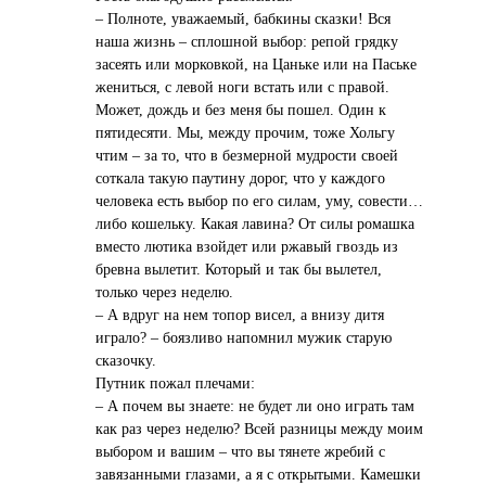
– Полноте, уважаемый, бабкины сказки! Вся
наша жизнь – сплошной выбор: репой грядку
засеять или морковкой, на Цаньке или на Паське
жениться, с левой ноги встать или с правой.
Может, дождь и без меня бы пошел. Один к
пятидесяти. Мы, между прочим, тоже Хольгу
чтим – за то, что в безмерной мудрости своей
соткала такую паутину дорог, что у каждого
человека есть выбор по его силам, уму, совести…
либо кошельку. Какая лавина? От силы ромашка
вместо лютика взойдет или ржавый гвоздь из
бревна вылетит. Который и так бы вылетел,
только через неделю.
– А вдруг на нем топор висел, а внизу дитя
играло? – боязливо напомнил мужик старую
сказочку.
Путник пожал плечами:
– А почем вы знаете: не будет ли оно играть там
как раз через неделю? Всей разницы между моим
выбором и вашим – что вы тянете жребий с
завязанными глазами, а я с открытыми. Камешки