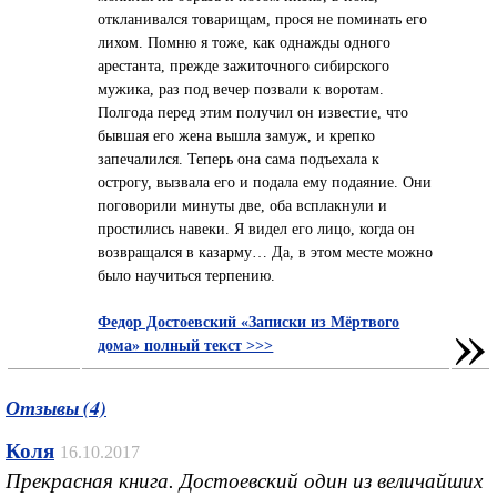
откланивался товарищам, прося не поминать его
лихом. Помню я тоже, как однажды одного
арестанта, прежде зажиточного сибирского
мужика, раз под вечер позвали к воротам.
Полгода перед этим получил он известие, что
бывшая его жена вышла замуж, и крепко
запечалился. Теперь она сама подъехала к
острогу, вызвала его и подала ему подаяние. Они
поговорили минуты две, оба всплакнули и
простились навеки. Я видел его лицо, когда он
возвращался в казарму… Да, в этом месте можно
было научиться терпению.
»
Федор Достоевский «Записки из Мёртвого
дома» полный текст >>>
Отзывы (4)
Коля
16.10.2017
Прекрасная книга. Достоевский один из величайших