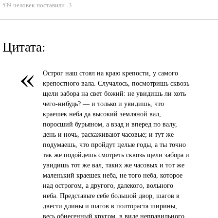
539 человек поставили -3
Цитата:
«
Острог наш стоял на краю крепости, у самого
крепостного вала. Случалось, посмотришь сквозь
щели забора на свет божий: не увидишь ли хоть
чего-нибудь? — и только и увидишь, что
краешек неба да высокий земляной вал,
поросший бурьяном, а взад и вперед по валу,
день и ночь, расхаживают часовые; и тут же
подумаешь, что пройдут целые годы, а ты точно
так же подойдешь смотреть сквозь щели забора и
увидишь тот же вал, таких же часовых и тот же
маленький краешек неба, не того неба, которое
над острогом, а другого, далекого, вольного
неба. Представьте себе большой двор, шагов в
двести длины и шагов в полтораста ширины,
весь обнесенный кругом, в виде неправильного