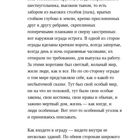
шестиугольника, высоким тыном, то есть
забором из высоких столбов (паль), врытых
стойком глубоко в землю, крепко прислоненных
друг к другу ребрами, скрепленных
поперечными планками и сверху заостренных:
вот наружная ограда острога. В одной из сторон
ограды вделаны крепкие ворота, всегда запертые,
всегда день и ночь охраняемые часовыми; их
отпирали по требованию, для выпуска на работу.
За этими воротами был светлый, вольный мир,
жили люди, как и все. Но по сю сторону ограды
о том мире представляли себе, как о какой-то
несбыточной сказке. Тут был свой особый мир,
ни на что не похожий, тут были свои особые
законы, свои костюмы, свои нравы и обычаи, и
заживо мертвый дом, жизнь — как нигде, и
люди особенные. Вот этот-то особенный уголок я
и принимаюсь описывать.
Как входите в ограду — видите внутри ее
несколько зданий. По обеим сторонам широкого