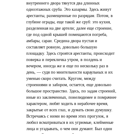
внутреннего двора тянутся два длинных
одноэтажных сруба. Это казармы. Здесь живут
арестанты, размещенные по разрядам. Потом, в
глубине ограды, еще такой же сруб: это кухня,
разделенная на две артели; далее еще строение,
где под одной крышей помещаются погреба,
амбары, сараи. Средина двора пустая и
составляет ровную, довольно большую
площадку. Здесь строятся арестанты, происходит
поверка и перекличка утром, в полдень и
вечером, иногда же и еще по нескольку раз в
день, — судя по мнительности караульных и их
уменью скоро считать. Кругом, между
строениями и забором, остается, еще довольно
большое пространство. Здесь, по задам строений,
иные из заключенных, понелюдимее и помрачнее
характером, любят ходить в нерабочее время,
закрытые от всех глаз, и думать свою думушку.
Встречаясь с ними во время этих прогулок, я
любил всматриваться в их угрюмые, клейменые
лица и угадывать, о чем они думают. Был один