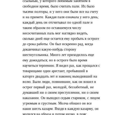
ссыльный, у которого любимым занятием в
свободное время, было считать пали. Их было
тысячи полторы, и у него они были все на счету
и на примете. Каждая паля означала у него день;
каждый день он отсчитывал по одной пале и
таким образом по оставшемуся числу
несосчитанных паль мог наглядно видеть,
сколько дней еще остается ему пробыть в остроге
до срока работы. Он был искренно рад, когда
доканчивал какую-нибудь сторону
шестиугольника. Много лет приходилось еще
ему дожидаться; но в остроге было время
научиться терпению. Я видел раз, как прощался с
товарищами один арестант, пробывший в
каторге двадцать лет и наконец выходивший на
волю. Были люди, помнившие, как он вошел в
острог первый раз, молодой, беззаботный, не
думавший ни о своем преступлении, ни о своем
наказании. Он выходил седым стариком, с лицом
угрюмым и грустным. Молча обошел он все
наши шесть казарм. Входя в каждую казарму, он
молился на образа и потом низко, в пояс,