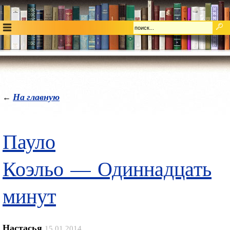
На главную
←
Пауло
Коэльо — Одиннадцать
минут
Настасья
15.01.2014