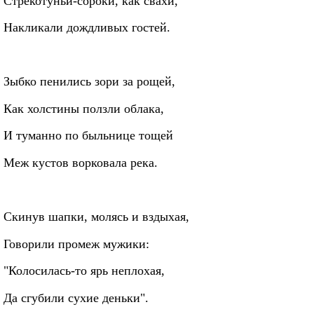
Стрекотуньи‑сороки, как свахи,
Накликали дождливых гостей.
Зыбко пенились зори за рощей,
Как холстины ползли облака,
И туманно по быльнице тощей
Меж кустов ворковала река.
Скинув шапки, молясь и вздыхая,
Говорили промеж мужики:
"Колосилась‑то ярь неплохая,
Да сгубили сухие деньки".