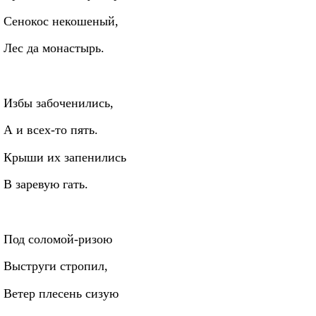
Сенокос некошеный,
Лес да монастырь.
Избы забоченились,
А и всех‑то пять.
Крыши их запенились
В заревую гать.
Под соломой‑ризою
Выструги стропил,
Ветер плесень сизую