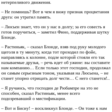
нетерпеливого движения.
– Не помнишь? Вот в чем я вижу признак процветания
друга: он утратил память.
– Люсьен знает, что он у нас в долгу; за его совесть я
готов поручиться, – заметил Фино, поддерживая шутку
Блонде.
– Растиньяк, – сказал Блонде, взяв под руку молодого
щеголя в ту минуту, когда тот проходил по фойе,
направляясь к колонне, подле которой стояли его так
называемые друзья, – речь идет об ужине: вы составите
нам компанию… Если только этот господин, продолжал
он самым серьезным тоном, указывая на Люсьена, – не
станет упорно отрицать долг чести… С него станется!..
– Я ручаюсь, что господин де Рюбампре на это не
способен, сказал Растиньяк, менее всего
подозревавший о мистификации.
– Вот и Бисиу! – воскликнул Блонде. – Он тоже к нам