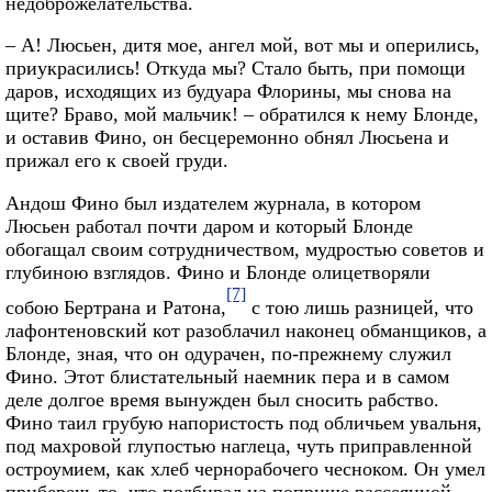
недоброжелательства.
– А! Люсьен, дитя мое, ангел мой, вот мы и оперились,
приукрасились! Откуда мы? Стало быть, при помощи
даров, исходящих из будуара Флорины, мы снова на
щите? Браво, мой мальчик! – обратился к нему Блонде,
и оставив Фино, он бесцеремонно обнял Люсьена и
прижал его к своей груди.
Андош Фино был издателем журнала, в котором
Люсьен работал почти даром и который Блонде
обогащал своим сотрудничеством, мудростью советов и
глубиною взглядов. Фино и Блонде олицетворяли
[7]
собою Бертрана и Ратона,
с тою лишь разницей, что
лафонтеновский кот разоблачил наконец обманщиков, а
Блонде, зная, что он одурачен, по-прежнему служил
Фино. Этот блистательный наемник пера и в самом
деле долгое время вынужден был сносить рабство.
Фино таил грубую напористость под обличьем увальня,
под махровой глупостью наглеца, чуть приправленной
остроумием, как хлеб чернорабочего чесноком. Он умел
приберечь то, что подбирал на поприще рассеянной