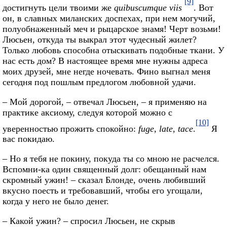
[9]
достигнуть цели твоими же
quibuscumque viis
. Вот
он, в славных миланских доспехах, при нем могучий,
полуобнаженный меч и рыцарское знамя! Черт возьми!
Люсьен, откуда ты выкрал этот чудесный жилет?
Только любовь способна отыскивать подобные ткани. У
нас есть дом? В настоящее время мне нужны адреса
моих друзей, мне негде ночевать. Фино выгнал меня
сегодня под пошлым предлогом любовной удачи.
– Мой дорогой, – отвечал Люсьен, – я применяю на
практике аксиому, следуя которой можно с
[10]
уверенностью прожить спокойно:
fuge, late, tace
.
Я
вас покидаю.
– Но я тебя не покину, покуда ты со мною не расчелся.
Вспомни-ка один священный долг: обещанный нам
скромный ужин! – сказал Блонде, очень любивший
вкусно поесть и требовавший, чтобы его угощали,
когда у него не было денег.
– Какой ужин? – спросил Люсьен, не скрыв