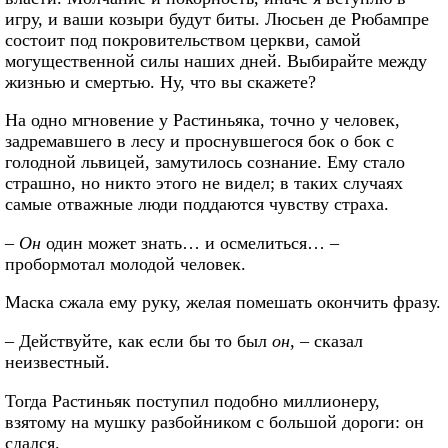
игру, и ваши козыри будут биты. Люсьен де Рюбампре
состоит под покровительством церкви, самой
могущественной силы наших дней. Выбирайте между
жизнью и смертью. Ну, что вы скажете?
На одно мгновение у Растиньяка, точно у человек,
задремавшего в лесу и проснувшегося бок о бок с
голодной львицей, замутилось сознание. Ему стало
страшно, но никто этого не видел; в таких случаях
самые отважные люди поддаются чувству страха.
–
Он
один может знать… и осмелиться… –
пробормотал молодой человек.
Маска сжала ему руку, желая помешать окончить фразу.
– Действуйте, как если бы то был
он
, – сказал
неизвестный.
Тогда Растиньяк поступил подобно миллионеру,
взятому на мушку разбойником с большой дороги: он
сдался.