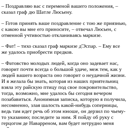
– Поздравляю вас с переменой вашего положения, –
сказал граф дю Шатле Люсьену.
– Готов принять ваше поздравление с тою же приязнью,
с какою вы мне его приносите, – отвечал Люсьен, с
отменной учтивостью откланиваясь маркизе.
– Фат! – тихо сказал граф маркизе д'Эспар. – Ему все
же удалось приобрести предков.
– Фатовство молодых людей, когда оно задевает нас,
говорит почти всегда о большой удаче, меж тем, как у
людей вашего возраста оно говорит о неудачной жизни.
И я желала бы знать, которая из наших приятельниц
взяла эту райскую птицу под свое покровительство,
тогда, возможно, мне удалось бы сегодня вечером
позабавиться. Анонимная записка, которую я получила,
несомненно, злая шалость какой-нибудь соперницы,
ведь там идет речь об этом юноше, он дерзил по чьему-
то указанию; последите за ним. Я пойду об руку с
герцогом де Наварреном, вам будет нетрудно меня