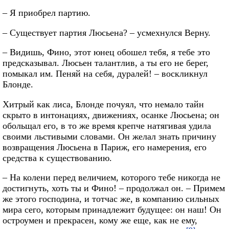
– Я приобрел партию.
– Существует партия Люсьена? – усмехнулся Верну.
– Видишь, Фино, этот юнец обошел тебя, я тебе это
предсказывал. Люсьен талантлив, а ты его не берег,
помыкал им. Пеняй на себя, дуралей! – воскликнул
Блонде.
Хитрый как лиса, Блонде почуял, что немало тайн
скрыто в интонациях, движениях, осанке Люсьена; он
обольщал его, в то же время крепче натягивая удила
своими льстивыми словами. Он желал знать причину
возвращения Люсьена в Париж, его намерения, его
средства к существованию.
– На колени перед величием, которого тебе никогда не
достигнуть, хоть ты и Фино! – продолжал он. – Примем
же этого господина, и тотчас же, в компанию сильных
мира сего, которым принадлежит будущее: он наш! Он
остроумен и прекрасен, кому же еще, как не ему,