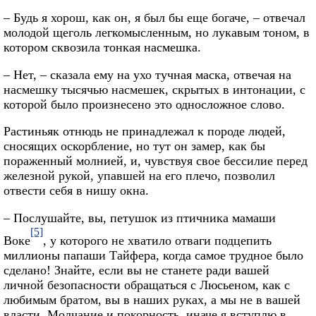
– Будь я хорош, как он, я был бы еще богаче, – отвечал
молодой щеголь легкомысленным, но лукавым тоном, в
котором сквозила тонкая насмешка.
– Нет, – сказала ему на ухо тучная маска, отвечая на
насмешку тысячью насмешек, скрытых в интонации, с
которой было произнесено это односложное слово.
Растиньяк отнюдь не принадлежал к породе людей,
сносящих оскорбление, но тут он замер, как бы
пораженный молнией, и, чувствуя свое бессилие перед
железной рукой, упавшей на его плечо, позволил
отвести себя в нишу окна.
– Послушайте, вы, петушок из птичника мамаши
[5]
Воке
, у которого не хватило отваги подцепить
миллионы папаши Тайфера, когда самое трудное было
сделано! Знайте, если вы не станете ради вашей
личной безопасности обращаться с Люсьеном, как с
любимым братом, вы в наших руках, а мы не в вашей
власти. Молчание и покорность, иначе я вступлю в