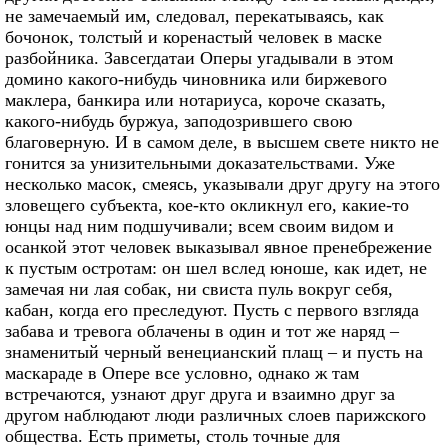
не замечаемый им, следовал, перекатываясь, как
бочонок, толстый и коренастый человек в маске
разбойника. Завсегдатаи Оперы угадывали в этом
домино какого-нибудь чиновника или биржевого
маклера, банкира или нотариуса, короче сказать,
какого-нибудь буржуа, заподозрившего свою
благоверную. И в самом деле, в высшем свете никто не
гонится за унизительными доказательствами. Уже
несколько масок, смеясь, указывали друг другу на этого
зловещего субъекта, кое-кто окликнул его, какие-то
юнцы над ним подшучивали; всем своим видом и
осанкой этот человек выказывал явное пренебрежение
к пустым остротам: он шел вслед юноше, как идет, не
замечая ни лая собак, ни свиста пуль вокруг себя,
кабан, когда его преследуют. Пусть с первого взгляда
забава и тревога облачены в один и тот же наряд –
знаменитый черный венецианский плащ – и пусть на
маскараде в Опере все условно, однако ж там
встречаются, узнают друг друга и взаимно друг за
другом наблюдают люди различных слоев парижского
общества. Есть приметы, столь точные для