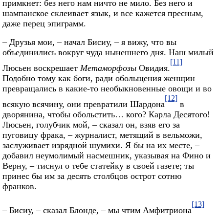
примкнет: без него нам ничто не мило. Без него и
шампанское склеивает язык, и все кажется пресным,
даже перец эпиграмм.
– Друзья мои, – начал Бисиу, – я вижу, что вы
объединились вокруг чуда нынешнего дня. Наш милый
[11]
Люсьен воскрешает
Метаморфозы
Овидия.
Подобно тому как боги, ради обольщения женщин
превращались в какие-то необыкновенные овощи и во
[12]
всякую всячину, они превратили Шардона
в
дворянина, чтобы обольстить… кого? Карла Десятого!
Люсьен, голубчик мой, – сказал он, взяв его за
пуговицу фрака, – журналист, метящий в вельможи,
заслуживает изрядной шумихи. Я бы на их месте, –
добавил неумолимый насмешник, указывая на Фино и
Верну, – тиснул о тебе статейку в своей газете; ты
принес бы им за десять столбцов острот сотню
франков.
[13]
– Бисиу, – сказал Блонде, – мы чтим Амфитриона