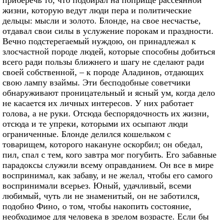
жизни, которую ведут люди пера и политические
дельцы: мысли и золото. Блонде, на свое несчастье,
отдавал свои силы в услужение порокам и праздности.
Вечно подстерегаемый нуждою, он принадлежал к
злосчастной породе людей, которые способны добиться
всего ради пользы ближнего и шагу не сделают ради
своей собственной, – к породе Аладинов, отдающих
свою лампу взаймы. Эти бесподобные советчики
обнаруживают проницательный и ясный ум, когда дело
не касается их личных интересов. У них работает
голова, а не руки. Отсюда беспорядочность их жизни,
отсюда и те упреки, которыми их осыпают люди
ограниченные. Блонде делился кошельком с
товарищем, которого накануне оскорбил; он обедал,
пил, спал с тем, кого завтра мог погубить. Его забавные
парадоксы служили всему оправданием. Он все в мире
воспринимал, как забаву, и не желал, чтобы его самого
воспринимали всерьез. Юный, удачливый, всеми
любимый, чуть ли не знаменитый, он не заботился,
подобно Фино, о том, чтобы накопить состояние,
необходимое для человека в зрелом возрасте. Если бы