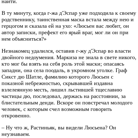
найти.
В ту минуту, когда г-жа д'Эспар уже подходила к своему
родственнику, таинственная маска встала между нею и
герцогом и сказала ей на ухо: «Люсьен вас любит, он
автор записки, префект его ярый враг, мог ли он при
нем объясниться?»
Незнакомец удалился, оставив г-жу д'Эспар во власти
двойного недоумения. Маркиза не знала в свете никого,
кто мог бы взять на себя роль этой маски; опасаясь
западни, она села поодаль, в укромном уголке. Граф
Сикст дю Шатле, фамилию которого Люсьен с
показной небрежностью, скрывавшей издавна
взлелеянную месть, лишил льстившей тщеславию
частицы дю, последовал, держась на расстоянии, за
блистательным денди. Вскоре он повстречал молодого
человек, с которым счел возможным говорить
откровенно.
– Ну что ж, Растиньяк, вы видели Люсьена? Он
неузнаваем.