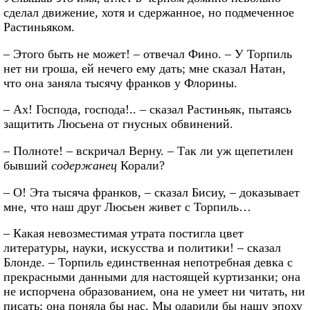
сделал движение, хотя и сдержанное, но подмеченное
Растиньяком.
– Этого быть не может! – отвечал Фино. – У Торпиль
нет ни гроша, ей нечего ему дать; мне сказал Натан,
что она заняла тысячу франков у Флорины.
– Ах! Господа, господа!.. – сказал Растиньяк, пытаясь
защитить Люсьена от гнусных обвинений.
– Полноте! – вскричал Верну. – Так ли уж щепетилен
бывший
содержанец
Корали?
– О! Эта тысяча франков, – сказал Бисиу, – доказывает
мне, что наш друг Люсьен живет с Торпиль…
– Какая невозместимая утрата постигла цвет
литературы, науки, искусства и политики! – сказал
Блонде. – Торпиль единственная непотребная девка с
прекрасными данными для настоящей куртизанки; она
не испорчена образованием, она не умеет ни читать, ни
писать; она поняла бы нас. Мы одарили бы нашу эпоху