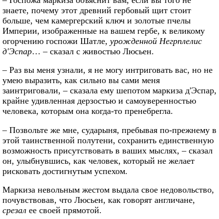
знаете, почему этот древний гербовый щит стоит
больше, чем камергерский ключ и золотые пчелы
Империи, изображенные на вашем гербе, к великому
огорчению госпожи Шатле,
урожденной Негрплелис
д'Эспар
… – сказал с живостью Люсьен.
– Раз вы меня узнали, я не могу интриговать вас, но не
умею выразить, как сильно вы сами меня
заинтриговали, – сказала ему шепотом маркиза д'Эспар,
крайне удивленная дерзостью и самоуверенностью
человека, которым она когда-то пренебрегла.
– Позвольте же мне, сударыня, пребывая по-прежнему в
этой таинственной полутени, сохранить единственную
возможность присутствовать в ваших мыслях, – сказал
он, улыбнувшись, как человек, который не желает
рисковать достигнутым успехом.
Маркиза невольным жестом выдала свое недовольство,
почувствовав, что Люсьен, как говорят англичане,
срезал
ее своей прямотой.