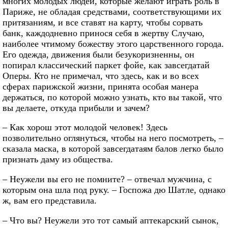
многих молодых людей, которые желают играть роль в
Париже, не обладая средствами, соответствующими их
притязаниям, и все ставят на карту, чтобы сорвать
банк, каждодневно принося себя в жертву Случаю,
наиболее чтимому божеству этого царственного города.
Его одежда, движения были безукоризненны, он
попирал классический паркет фойе, как завсегдатай
Оперы. Кто не примечал, что здесь, как и во всех
сферах парижской жизни, принята особая манера
держаться, по которой можно узнать, кто вы такой, что
вы делаете, откуда прибыли и зачем?
– Как хорош этот молодой человек! Здесь
позволительно оглянуться, чтобы на него посмотреть, –
сказала маска, в которой завсегдатаям балов легко было
признать даму из общества.
– Неужели вы его не помните? – отвечал мужчина, с
которым она шла под руку. – Госпожа дю Шатле, однако
ж, вам его представила.
– Что вы? Неужели это тот самый аптекарский сынок,