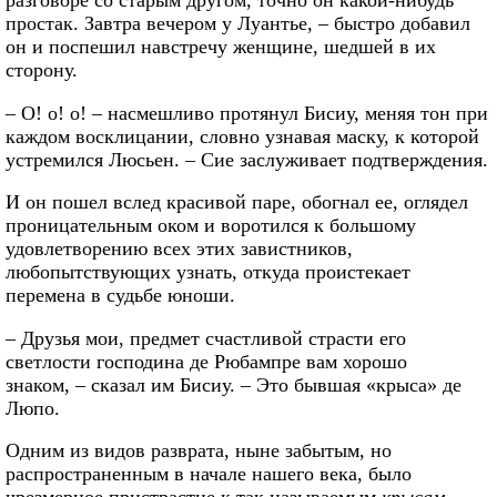
простак. Завтра вечером у Луантье, – быстро добавил
он и поспешил навстречу женщине, шедшей в их
сторону.
– О! о! о! – насмешливо протянул Бисиу, меняя тон при
каждом восклицании, словно узнавая маску, к которой
устремился Люсьен. – Сие заслуживает подтверждения.
И он пошел вслед красивой паре, обогнал ее, оглядел
проницательным оком и воротился к большому
удовлетворению всех этих завистников,
любопытствующих узнать, откуда проистекает
перемена в судьбе юноши.
– Друзья мои, предмет счастливой страсти его
светлости господина де Рюбампре вам хорошо
знаком, – сказал им Бисиу. – Это бывшая «крыса» де
Люпо.
Одним из видов разврата, ныне забытым, но
распространенным в начале нашего века, было