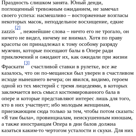
Праздность слишком занята. Юный денди,
поглощенный тревожным ожиданием, не замечал
своего успеха: насмешливо – восторженные возгласы
некоторых масок, неподдельное восхищение, едкие
[2]
zazzis
, нежнейшие слова – ничто его не трогало, он
ничего не видел, ничему не внимал. Хотя по праву
красоты он принадлежал к тому особому разряду
мужчин, которые посещают балы в Опере ради
приключений и ожидают их, как ожидали при жизни
[3]
Фраскати
счастливой ставки в рулетке, все же
казалось, что он по-мещански был уверен в счастливом
исходе нынешнего вечера; он явился, видимо, героем
одной из тех мистерий с тремя лицедеями, в которых
заключается весь смысл костюмированного бала в
опере и которые представляют интерес лишь для того,
кто в них участвует; ибо молодым женщинам,
приезжающим сюда только за тем, чтобы потом сказать:
«Я там была», провинциалам, неискушенным юношам,
а также иностранцам Опера в дни балов должна
казаться каким-то чертогом усталости и скуки. Для них