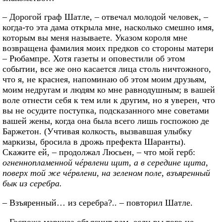
– Дорогой граф Шатле, – отвечал молодой человек, –
когда-то эта дама открыла мне, насколько смешно имя,
которым вы меня называете. Указом короля мне
возвращена фамилия моих предков со стороны матери
– Рюбампре. Хотя газеты и оповестили об этом
событии, все же оно касается лица столь ничтожного,
что я, не краснея, напоминаю об этом моим друзьям,
моим недругам и людям ко мне равнодушным; в вашей
воле отнести себя к тем или к другим, но я уверен, что
вы не осудите поступка, подсказанного мне советами
вашей жены, когда она была всего лишь госпожою де
Баржетон. (Учтивая колкость, вызвавшая улыбку
маркизы, бросила в дрожь префекта Шаранты).
Скажите ей, – продолжал Люсьен, – что мой герб:
огненнопламенной чéрвлени щит, а в середине щита,
поверх той же чéрвлени, на зеленом поле, взъяренный
бык из серебра.
– Взъяренный… из серебра?.. – повторил Шатле.
– Госпожа маркиза объяснит вам, если вы того не