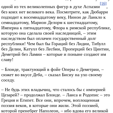
[16]
одной из тех великолепных фигур в духе Аспазии
,
без коих нет великого века. Посмотрите, как Дюбарри
подходит к восемнадцатому веку, Нинон де Ланкло к
семнадцатому, Марион Делорм к шестнадцатому,
Империа к пятнадцатому, Флора к римской республике,
которую она сделала своей наследницей, – этим
наследством был оплачен государственный долг
республики! Чем был бы Гораций без Лидии, Тибулл
без Делии, Катулл без Лесбии, Проперций без Цинтии,
Деметрий без Ламии – которые и поныне создают им
славу!
– Блонде, трактующий в фойе Оперы о Деметрии, –
сюжет во вкусе
Деба
, – сказал Бисиу на ухо своему
соседу.
– Не будь этих владычиц, что сталось бы с империей
Цезарей? – продолжал Блонде. – Лаиса и Родопис – это
Греция и Египет. Все они, впрочем, воплощенная
поэзия веков, в которые они жили. Этой поэзией,
которой пренебрег Наполеон, – ибо вдова его великой