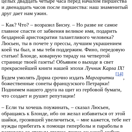
целых двадцать четыре часа перед началом пиршества
и двенадцать часов после пиршества: наш знаменитый
друг дает нам ужин.
– Как? Что? – возразил Бисиу. – Но разве не самое
главное спасти от забвения великое имя, подарить
бездарной аристократии талантливого человека?
Люсьен, ты в почете у прессы, лучшим украшением
коей ты был, и мы тебя поддержим. Фино, передовую
статью! Блонде, коварную тираду на четвертой
странице твоей газеты! Объявим о выходе в свет
прекраснейшей книги нашей эпохи
Лучник Карла IX!
[14]
Будем умолять Дориа срочно издать
Маргаритки
,
божественные сонеты французского Петрарки!
Поднимем нашего друга на щит из гербовой бумаги,
что создает и рушит репутации!
– Если ты хочешь поужинать, – сказал Люсьен,
обращаясь к Блонде, ибо он желал избавиться от этой
шайки, грозившей увеличиться, – мне кажется, тебе нет
нужды прибегать к помощи гиперболы и параболы в
разговоре со старым другом, точно он какой-нибудь