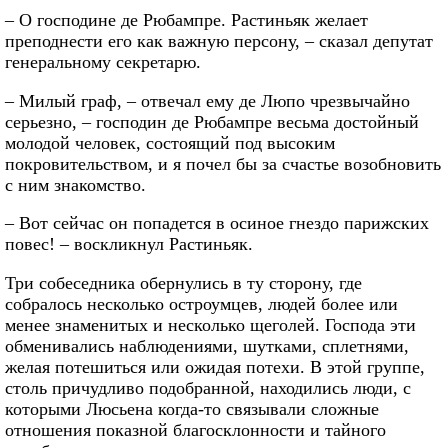
– О господине де Рюбампре. Растиньяк желает
преподнести его как важную персону, – сказал депутат
генеральному секретарю.
– Милый граф, – отвечал ему де Люпо чрезвычайно
серьезно, – господин де Рюбампре весьма достойный
молодой человек, состоящий под высоким
покровительством, и я почел бы за счастье возобновить
с ним знакомство.
– Вот сейчас он попадется в осиное гнездо парижских
повес! – воскликнул Растиньяк.
Три собеседника обернулись в ту сторону, где
собралось несколько остроумцев, людей более или
менее знаменитых и несколько щеголей. Господа эти
обменивались наблюдениями, шутками, сплетнями,
желая потешиться или ожидая потехи. В этой группе,
столь причудливо подобранной, находились люди, с
которыми Люсьена когда-то связывали сложные
отношения показной благосклонности и тайного