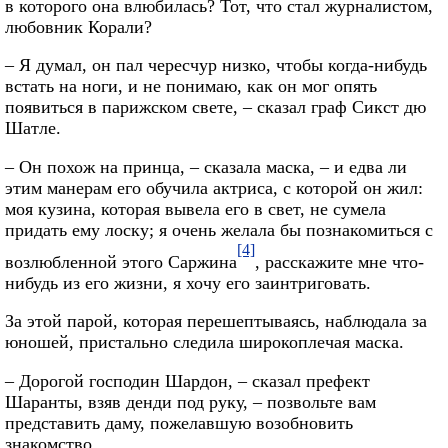
в которого она влюбилась? Тот, что стал журналистом,
любовник Корали?
– Я думал, он пал чересчур низко, чтобы когда-нибудь
встать на ноги, и не понимаю, как он мог опять
появиться в парижском свете, – сказал граф Сикст дю
Шатле.
– Он похож на принца, – сказала маска, – и едва ли
этим манерам его обучила актриса, с которой он жил:
моя кузина, которая вывела его в свет, не сумела
придать ему лоску; я очень желала бы познакомиться с
[4]
возлюбленной этого Саржина
, расскажите мне что-
нибудь из его жизни, я хочу его заинтриговать.
За этой парой, которая перешептываясь, наблюдала за
юношей, пристально следила широкоплечая маска.
– Дорогой господин Шардон, – сказал префект
Шаранты, взяв денди под руку, – позвольте вам
представить даму, пожелавшую возобновить
знакомство…