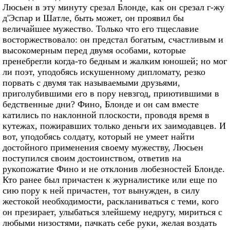
Люсьен в эту минуту срезал Блонде, как он срезал г-жу
д'Эспар и Шатле, быть может, он проявил бы
величайшее мужество. Только что его тщеславие
восторжествовало: он предстал богатым, счастливым и
высокомерным перед двумя особами, которые
пренебрегли когда-то бедным и жалким юношей; но мог
ли поэт, уподобясь искушенному дипломату, резко
порвать с двумя так называемыми друзьями,
приголубившими его в пору невзгод, приютившими в
бедственные дни? Фино, Блонде и он сам вместе
катились по наклонной плоскости, проводя время в
кутежах, пожиравших только деньги их заимодавцев. И
вот, уподобясь солдату, который не умеет найти
достойного применения своему мужеству, Люсьен
поступился своим достоинством, ответив на
рукопожатие Фино и не отклонив любезностей Блонде.
Кто ранее был причастен к журналистике или еще по
сию пору к ней причастен, тот вынужден, в силу
жестокой необходимости, раскланиваться с теми, кого
он презирает, улыбаться злейшему недругу, мириться с
любыми низостями, пачкать себе руки, желая воздать