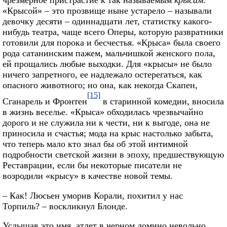
чрезмерное пристрастие к так называемым
крысам
.
«Крысой» – это прозвище ныне устарело – называли
девочку десяти – одиннадцати лет, статистку какого-
нибудь театра, чаще всего Оперы, которую развратники
готовили для порока и бесчестья. «Крыса» была своего
рода сатанинским пажем, мальчишкой женского пола,
ей прощались любые выходки. Для «крысы» не было
ничего запретного, ее надлежало остерегаться, как
опасного животного; но она, как некогда Скапен,
[15]
Сганарель и Фронтен
в старинной комедии, вносила
в жизнь веселье. «Крыса» обходилась чрезвычайно
дорого и не служила ни к чести, ни к выгоде, она не
приносила и счастья; мода на крыс настолько забыта,
что теперь мало кто знал бы об этой интимной
подробности светской жизни в эпоху, предшествующую
Реставрации, если бы некоторые писатели не
возродили «крысу» в качестве новой темы.
– Как! Люсьен уморив Корали, похитил у нас
Торпиль? – воскликнул Блонде.
Услышав это имя, атлет в черном домино невольно