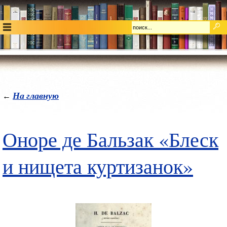
На главную
←
Оноре де Бальзак «Блеск
и нищета куртизанок»