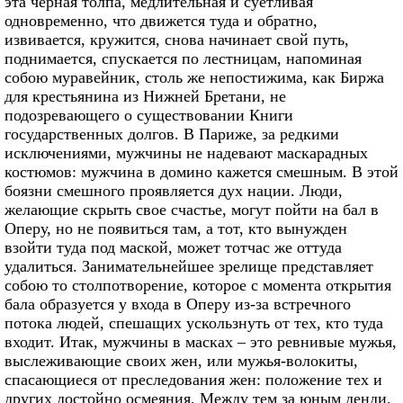
эта черная толпа, медлительная и суетливая
одновременно, что движется туда и обратно,
извивается, кружится, снова начинает свой путь,
поднимается, спускается по лестницам, напоминая
собою муравейник, столь же непостижима, как Биржа
для крестьянина из Нижней Бретани, не
подозревающего о существовании Книги
государственных долгов. В Париже, за редкими
исключениями, мужчины не надевают маскарадных
костюмов: мужчина в домино кажется смешным. В этой
боязни смешного проявляется дух нации. Люди,
желающие скрыть свое счастье, могут пойти на бал в
Оперу, но не появиться там, а тот, кто вынужден
взойти туда под маской, может тотчас же оттуда
удалиться. Занимательнейшее зрелище представляет
собою то столпотворение, которое с момента открытия
бала образуется у входа в Оперу из-за встречного
потока людей, спешащих ускользнуть от тех, кто туда
входит. Итак, мужчины в масках – это ревнивые мужья,
выслеживающие своих жен, или мужья-волокиты,
спасающиеся от преследования жен: положение тех и
других достойно осмеяния. Между тем за юным денди,