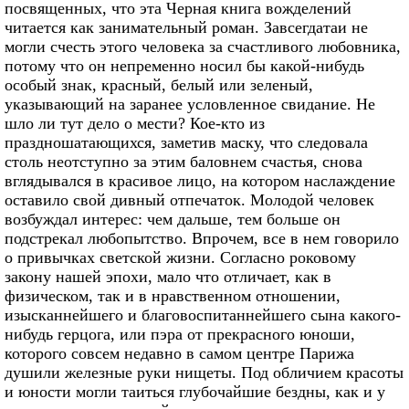
посвященных, что эта Черная книга вожделений
читается как занимательный роман. Завсегдатаи не
могли счесть этого человека за счастливого любовника,
потому что он непременно носил бы какой-нибудь
особый знак, красный, белый или зеленый,
указывающий на заранее условленное свидание. Не
шло ли тут дело о мести? Кое-кто из
праздношатающихся, заметив маску, что следовала
столь неотступно за этим баловнем счастья, снова
вглядывался в красивое лицо, на котором наслаждение
оставило свой дивный отпечаток. Молодой человек
возбуждал интерес: чем дальше, тем больше он
подстрекал любопытство. Впрочем, все в нем говорило
о привычках светской жизни. Согласно роковому
закону нашей эпохи, мало что отличает, как в
физическом, так и в нравственном отношении,
изысканнейшего и благовоспитаннейшего сына какого-
нибудь герцога, или пэра от прекрасного юноши,
которого совсем недавно в самом центре Парижа
душили железные руки нищеты. Под обличием красоты
и юности могли таиться глубочайшие бездны, как и у