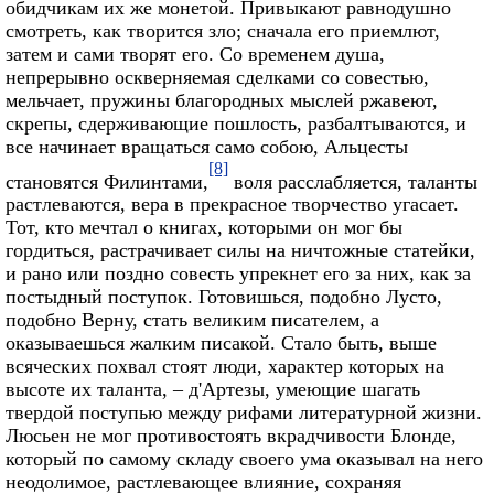
обидчикам их же монетой. Привыкают равнодушно
смотреть, как творится зло; сначала его приемлют,
затем и сами творят его. Со временем душа,
непрерывно оскверняемая сделками со совестью,
мельчает, пружины благородных мыслей ржавеют,
скрепы, сдерживающие пошлость, разбалтываются, и
все начинает вращаться само собою, Альцесты
[8]
становятся Филинтами,
воля расслабляется, таланты
растлеваются, вера в прекрасное творчество угасает.
Тот, кто мечтал о книгах, которыми он мог бы
гордиться, растрачивает силы на ничтожные статейки,
и рано или поздно совесть упрекнет его за них, как за
постыдный поступок. Готовишься, подобно Лусто,
подобно Верну, стать великим писателем, а
оказываешься жалким писакой. Стало быть, выше
всяческих похвал стоят люди, характер которых на
высоте их таланта, – д'Артезы, умеющие шагать
твердой поступью между рифами литературной жизни.
Люсьен не мог противостоять вкрадчивости Блонде,
который по самому складу своего ума оказывал на него
неодолимое, растлевающее влияние, сохраняя