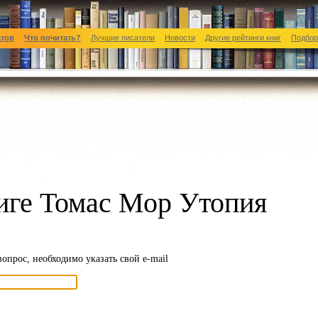
атов
Что почитать?
Лучшие писатели
Новости
Другие рейтинги книг
Подбор
иге Томас Мор Утопия
вопрос, необходимо указать свой e-mail