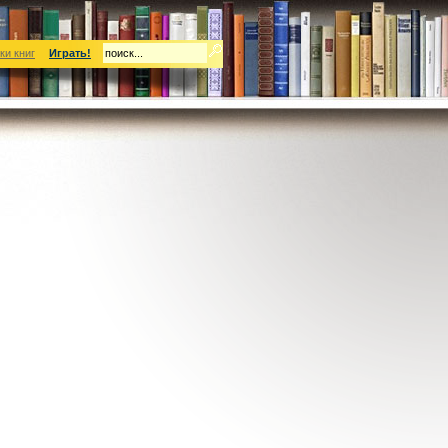
ки книг
Играть!