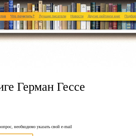
атов
Что почитать?
Лучшие писатели
Новости
Другие рейтинги книг
Подбор
иге Герман Гессе
вопрос, необходимо указать свой e-mail