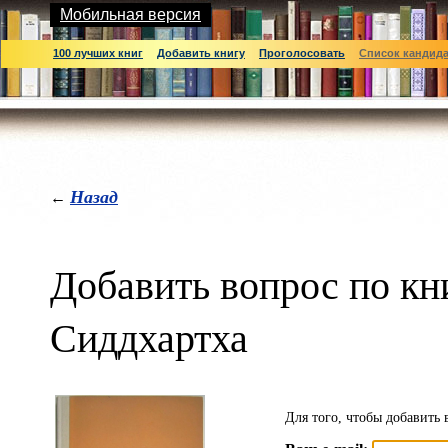
Мобильная версия
100 лучших книг
Добавить книгу
Проголосовать
Список кандид
Назад
←
Добавить вопрос по кн
Сиддхартха
Для того, чтобы добавить 