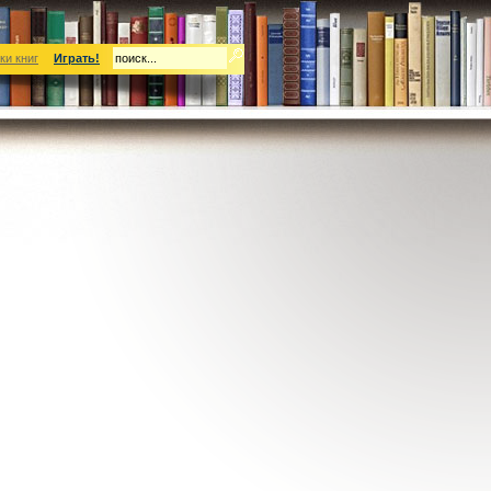
ки книг
Играть!