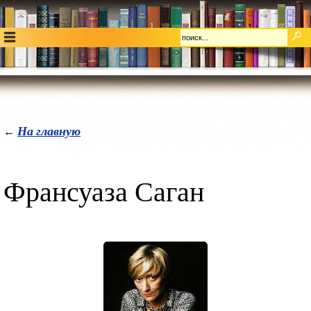
На главную
←
Франсуаза Саган