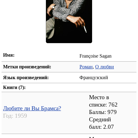
Имя:
Françoise Sagan
Метки произведений:
Роман
,
О любви
Язык произведений:
Французский
Книги (7):
Место в
списке: 762
Любите ли Вы Брамса?
Баллы: 979
Год:
1959
Средний
балл:
2.07