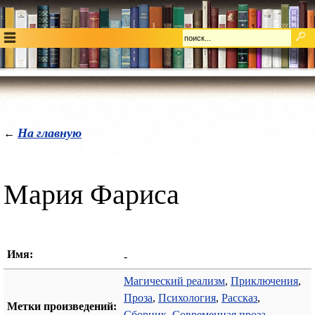
На главную
←
Мария Фариса
Имя:
-
Магический реализм
,
Приключения
,
Проза
,
Психология
,
Рассказ
,
Метки произведений:
Сборник
,
Современная проза
,