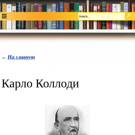
На главную
←
Карло Коллоди