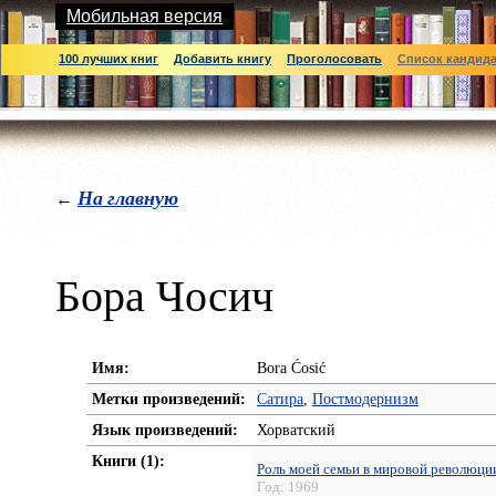
Мобильная версия
100 лучших книг
Добавить книгу
Проголосовать
Список кандид
На главную
←
Бора Чосич
Имя:
Bora Ćosić
Метки произведений:
Сатира
,
Постмодернизм
Язык произведений:
Хорватский
Книги (1):
Роль моей семьи в мировой революци
Год:
1969