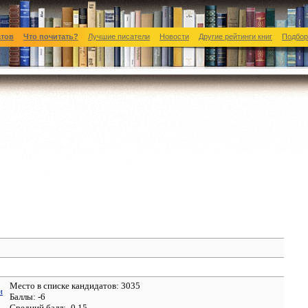
атов
Что почитать?
Лучшие писатели
Новости
Другие рейтинги книг
Подбор
Место в списке кандидатов: 3035
и
Баллы: -6
Средний балл:
-0.15