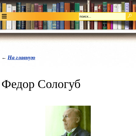
На главную
←
Федор Сологуб