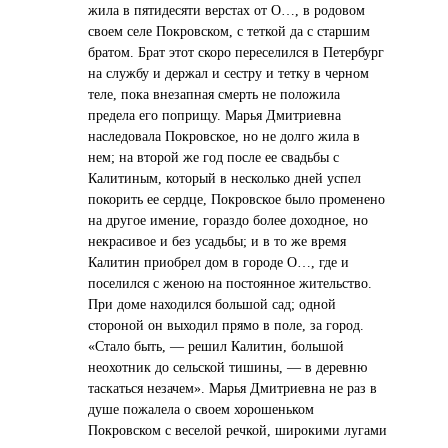
жила в пятидесяти верстах от О…, в родовом
своем селе Покровском, с теткой да с старшим
братом. Брат этот скоро переселился в Петербург
на службу и держал и сестру и тетку в черном
теле, пока внезапная смерть не положила
предела его поприщу. Марья Дмитриевна
наследовала Покровское, но не долго жила в
нем; на второй же год после ее свадьбы с
Калитиным, который в несколько дней успел
покорить ее сердце, Покровское было променено
на другое имение, гораздо более доходное, но
некрасивое и без усадьбы; и в то же время
Калитин приобрел дом в городе О…, где и
поселился с женою на постоянное жительство.
При доме находился большой сад; одной
стороной он выходил прямо в поле, за город.
«Стало быть, — решил Калитин, большой
неохотник до сельской тишины, — в деревню
таскаться незачем». Марья Дмитриевна не раз в
душе пожалела о своем хорошеньком
Покровском с веселой речкой, широкими лугами