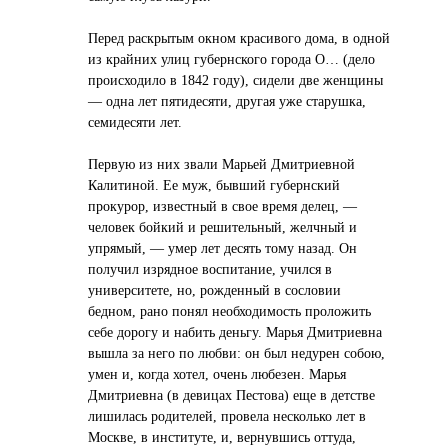
Перед раскрытым окном красивого дома, в одной
из крайних улиц губернского города О… (дело
происходило в 1842 году), сидели две женщины
— одна лет пятидесяти, другая уже старушка,
семидесяти лет.
Первую из них звали Марьей Дмитриевной
Калитиной. Ее муж, бывший губернский
прокурор, известный в свое время делец, —
человек бойкий и решительный, желчный и
упрямый, — умер лет десять тому назад. Он
получил изрядное воспитание, учился в
университете, но, рожденный в сословии
бедном, рано понял необходимость проложить
себе дорогу и набить деньгу. Марья Дмитриевна
вышла за него по любви: он был недурен собою,
умен и, когда хотел, очень любезен. Марья
Дмитриевна (в девицах Пестова) еще в детстве
лишилась родителей, провела несколько лет в
Москве, в институте, и, вернувшись оттуда,