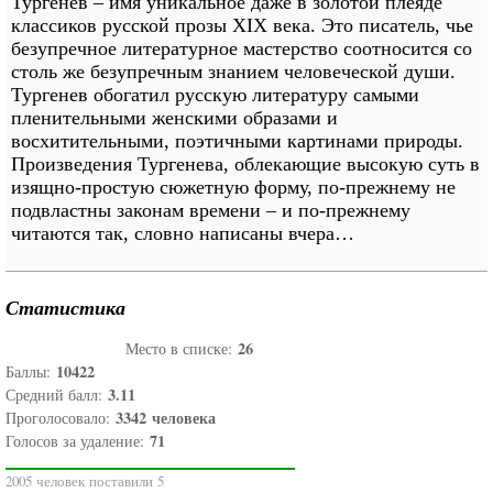
Тургенев – имя уникальное даже в золотой плеяде
классиков русской прозы XIX века. Это писатель, чье
безупречное литературное мастерство соотносится со
столь же безупречным знанием человеческой души.
Тургенев обогатил русскую литературу самыми
пленительными женскими образами и
восхитительными, поэтичными картинами природы.
Произведения Тургенева, облекающие высокую суть в
изящно-простую сюжетную форму, по-прежнему не
подвластны законам времени – и по-прежнему
читаются так, словно написаны вчера…
Статистика
26
Место в списке:
10422
Баллы:
3.11
Средний балл:
3342
человека
Проголосовало:
71
Голосов за удаление:
2005 человек поставили 5