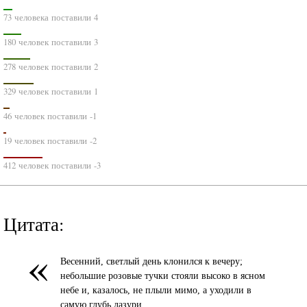
73 человека поставили 4
180 человек поставили 3
278 человек поставили 2
329 человек поставили 1
46 человек поставили -1
19 человек поставили -2
412 человек поставили -3
Цитата:
«
Весенний, светлый день клонился к вечеру;
небольшие розовые тучки стояли высоко в ясном
небе и, казалось, не плыли мимо, а уходили в
самую глубь лазури.