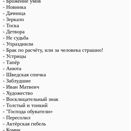
- Брожение умов
- Новинка
- Дачница
- Зеркало
- Тоска
- Детвора
- Не судьба
- Упразднили
- Брак по расчёту, или за человека страшно!
- Устрицы
- Тапёр
- Анюта
- Шведская спичка
- Заблудшие
- Иван Матвеич
- Художество
- Восклицательный знак
- Толстый и тонкий
- "Господа обуватели»
- Пересолил
- Актёрская гибель
- Комик