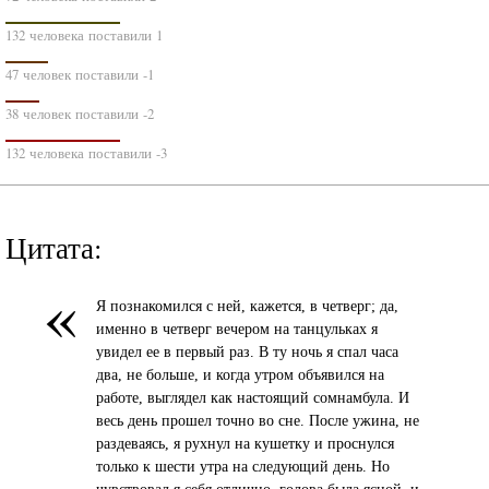
132 человека поставили 1
47 человек поставили -1
38 человек поставили -2
132 человека поставили -3
Цитата:
«
Я познакомился с ней, кажется, в четверг; да,
именно в четверг вечером на танцульках я
увидел ее в первый раз. В ту ночь я спал часа
два, не больше, и когда утром объявился на
работе, выглядел как настоящий сомнамбула. И
весь день прошел точно во сне. После ужина, не
раздеваясь, я рухнул на кушетку и проснулся
только к шести утра на следующий день. Но