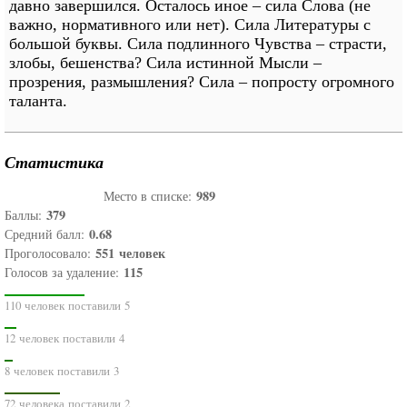
давно завершился. Осталось иное – сила Слова (не
важно, нормативного или нет). Сила Литературы с
большой буквы. Сила подлинного Чувства – страсти,
злобы, бешенства? Сила истинной Мысли –
прозрения, размышления? Сила – попросту огромного
таланта.
Статистика
989
Место в списке:
379
Баллы:
0.68
Средний балл:
551
человек
Проголосовало:
115
Голосов за удаление:
110 человек поставили 5
12 человек поставили 4
8 человек поставили 3
72 человека поставили 2