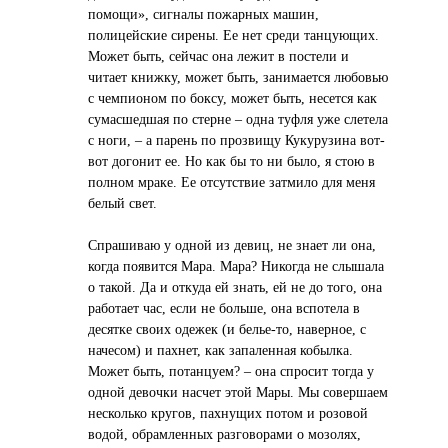
помощи», сигналы пожарных машин,
полицейские сирены. Ее нет среди танцующих.
Может быть, сейчас она лежит в постели и
читает книжку, может быть, занимается любовью
с чемпионом по боксу, может быть, несется как
сумасшедшая по стерне – одна туфля уже слетела
с ноги, – а парень по прозвищу Кукурузина вот-
вот догонит ее. Но как бы то ни было, я стою в
полном мраке. Ее отсутствие затмило для меня
белый свет.
Спрашиваю у одной из девиц, не знает ли она,
когда появится Мара. Мара? Никогда не слышала
о такой. Да и откуда ей знать, ей не до того, она
работает час, если не больше, она вспотела в
десятке своих одежек (и белье-то, наверное, с
начесом) и пахнет, как запаленная кобылка.
Может быть, потанцуем? – она спросит тогда у
одной девочки насчет этой Мары. Мы совершаем
несколько кругов, пахнущих потом и розовой
водой, обрамленных разговорами о мозолях,