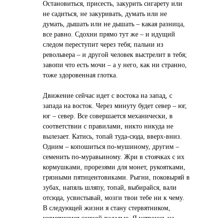
Остановиться, присесть, закурить сигарету или
не садиться, не закуривать, думать или не
думать, дышать или не дышать – какая разница,
все равно. Сдохни прямо тут же – и идущий
следом переступит через тебя; пальни из
револьвера – и другой человек выстрелит в тебя;
завопи что есть мочи – а у него, как ни странно,
тоже здоровенная глотка.
Движение сейчас идет с востока на запад, с
запада на восток. Через минуту будет север – юг,
юг – север. Все совершается механически, в
соответствии с правилами, никто никуда не
вылезает. Катись, топай туда-сюда, вверх-вниз.
Одним – копошиться по-мушиному, другим –
семенить по-муравьиному. Жри в стоячках с их
кормушками, прорезями для монет, рукоятками,
грязными пятицентовиками. Рыгни, поковыряй в
зубах, напяль шляпу, топай, выбирайся, вали
отсюда, усвистывай, мозги твои тебе ни к чему.
В следующей жизни я стану стервятником,