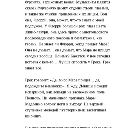
бурситах, варикозных венах. Музыканты пялятся
сквозь будуарную дымку студенистыми глазами,
и такие же улыбки приклеены к их лицам. Вон
она, Флорри, она, может, что-то знает о моей
подружке. У Флорри большой рот, глаза цвета
ляпис-лазури, она здесь прямо с многочасового
послеобеденного поебона и безмятежна, как
герань. Не знает ли Флорри, когда придет Мара?
Она не думает… она думает, что Мара не придет
сегодня вообще. Почему? Кажется, у нее сегодня
встреча с кем-то… Лучше спросить у Грека. Грек
знает все.
Грек говорит: «Да, мисс Мара придет… да,
подождите немножко». Я жду. Девицы исходят
испариной, как лошади на заснеженном поле.
Полночь. Ни малейшего признака Мары.
Медленно волочу ноги к выходу. На верхней
ступеньке молодой пуэрториканец застегивает
ширинку.