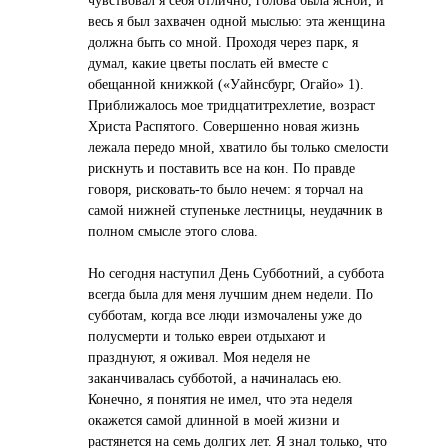
чувствовал я себя отлично, голова была ясной, и
весь я был захвачен одной мыслью: эта женщина
должна быть со мной. Проходя через парк, я
думал, какие цветы послать ей вместе с
обещанной книжкой («Уайнсбург, Огайо» 1).
Приближалось мое тридцатитрехлетие, возраст
Христа Распятого. Совершенно новая жизнь
лежала передо мной, хватило бы только смелости
рискнуть и поставить все на кон. По правде
говоря, рисковать-то было нечем: я торчал на
самой нижней ступеньке лестницы, неудачник в
полном смысле этого слова.
Но сегодня наступил День Субботний, а суббота
всегда была для меня лучшим днем недели. По
субботам, когда все люди измочалены уже до
полусмерти и только евреи отдыхают и
празднуют, я оживал. Моя неделя не
заканчивалась субботой, а начиналась ею.
Конечно, я понятия не имел, что эта неделя
окажется самой длинной в моей жизни и
растянется на семь долгих лет. Я знал только, что