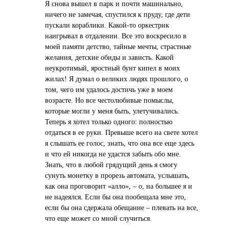
Я снова вышел в парк и почти машинально,
ничего не замечая, спустился к пруду, где дети
пускали кораблики. Какой-то оркестрик
наигрывал в отдалении. Все это воскресило в
моей памяти детство, тайные мечты, страстные
желания, детские обиды и зависть. Какой
неукротимый, яростный бунт кипел в моих
жилах! Я думал о великих людях прошлого, о
том, чего им удалось достичь уже в моем
возрасте. Но все честолюбивые помыслы,
которые могли у меня быть, улетучивались.
Теперь я хотел только одного: полностью
отдаться в ее руки. Превыше всего на свете хотел
я слышать ее голос, знать, что она все еще здесь
и что ей никогда не удастся забыть обо мне.
Знать, что в любой грядущий день я смогу
сунуть монетку в прорезь автомата, услышать,
как она проговорит «алло», – о, на большее я и
не надеялся. Если бы она пообещала мне это,
если бы она сдержала обещание – плевать на все,
что еще может со мной случиться.