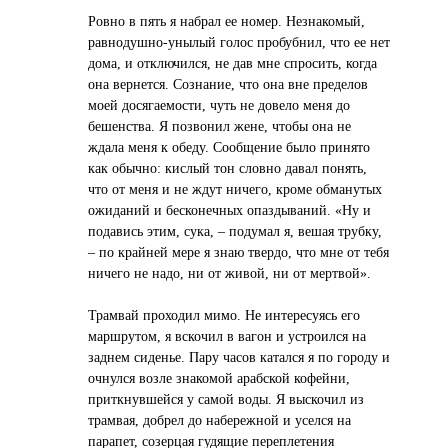
Ровно в пять я набрал ее номер. Незнакомый,
равнодушно-унылый голос пробубнил, что ее нет
дома, и отключился, не дав мне спросить, когда
она вернется. Сознание, что она вне пределов
моей досягаемости, чуть не довело меня до
бешенства. Я позвонил жене, чтобы она не
ждала меня к обеду. Сообщение было принято
как обычно: кислый тон словно давал понять,
что от меня и не ждут ничего, кроме обманутых
ожиданий и бесконечных опаздываний. «Ну и
подавись этим, сука, – подумал я, вешая трубку,
– по крайней мере я знаю твердо, что мне от тебя
ничего не надо, ни от живой, ни от мертвой».
Трамвай проходил мимо. Не интересуясь его
маршрутом, я вскочил в вагон и устроился на
заднем сиденье. Пару часов катался я по городу и
очнулся возле знакомой арабской кофейни,
приткнувшейся у самой воды. Я выскочил из
трамвая, добрел до набережной и уселся на
парапет, созерцая гудящие переплетения