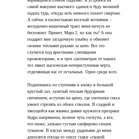
кормящимся сочной падалью. Я устроюсь на
самой макушке высокого здания и буду молнией
падать туда, откуда хоть немного пахнет смертью.
А сейчас я насвистываю веселый мотивчик –
желудочно-кишечный тракт меня ничуть не
беспокоит. Привет, Мара 2, ну как ты? А она
подарит мне загадочную улыбку и обнимет
своими теплыми руками за шею. Все это
случится под яростными слепящими
прожекторами, и в трех сантиметрах от наших
тел ляжет магическая непереступимая черта,
отделяющая нас от остальных. Одни среди всех.
Поднимаюсь по ступеням и вхожу в большой
круглый зал, залитый теплым будуарным
свечением; вступаю на арену, где охотники секса
умеют стрелять из обоих стволов. В сладкой и
тянущейся как жвачка дымке кружатся призраки:
бедра напряжены, колени чуть согнуты, а все,
что ниже, заткано густым сапфирово-синим
туманом. В паузах между ударными до меня
доносятся откуда-то снизу гудки «скорой