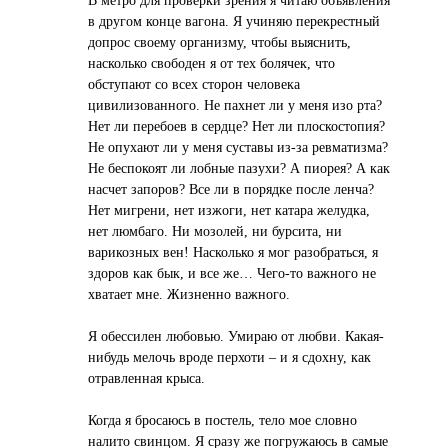
В метро для проверки зрения я читаю объявления
в другом конце вагона. Я учиняю перекрестный
допрос своему организму, чтобы выяснить,
насколько свободен я от тех болячек, что
обступают со всех сторон человека
цивилизованного. Не пахнет ли у меня изо рта?
Нет ли перебоев в сердце? Нет ли плоскостопия?
Не опухают ли у меня суставы из-за ревматизма?
Не беспокоят ли лобные пазухи? А пиорея? А как
насчет запоров? Все ли в порядке после ленча?
Нет мигрени, нет изжоги, нет катара желудка,
нет люмбаго. Ни мозолей, ни бурсита, ни
варикозных вен! Насколько я мог разобраться, я
здоров как бык, и все же… Чего-то важного не
хватает мне. Жизненно важного.
Я обессилен любовью. Умираю от любви. Какая-
нибудь мелочь вроде перхоти – и я сдохну, как
отравленная крыса.
Когда я бросаюсь в постель, тело мое словно
налито свинцом. Я сразу же погружаюсь в самые