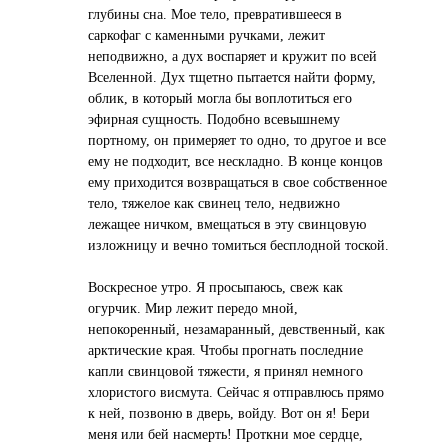
глубины сна. Мое тело, превратившееся в
саркофаг с каменными ручками, лежит
неподвижно, а дух воспаряет и кружит по всей
Вселенной. Дух тщетно пытается найти форму,
облик, в который могла бы воплотиться его
эфирная сущность. Подобно всевышнему
портному, он примеряет то одно, то другое и все
ему не подходит, все нескладно. В конце концов
ему приходится возвращаться в свое собственное
тело, тяжелое как свинец тело, недвижно
лежащее ничком, вмещаться в эту свинцовую
изложницу и вечно томиться бесплодной тоской.
Воскресное утро. Я просыпаюсь, свеж как
огурчик. Мир лежит передо мной,
непокоренный, незамаранный, девственный, как
арктические края. Чтобы прогнать последние
капли свинцовой тяжести, я принял немного
хлористого висмута. Сейчас я отправлюсь прямо
к ней, позвоню в дверь, войду. Вот он я! Бери
меня или бей насмерть! Проткни мое сердце,