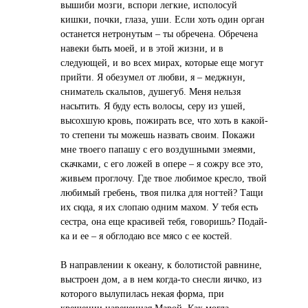
вышиби мозги, вспори легкие, исполосуй
кишки, почки, глаза, уши. Если хоть один орган
останется нетронутым – ты обречена. Обречена
навеки быть моей, и в этой жизни, и в
следующей, и во всех мирах, которые еще могут
прийти. Я обезумел от любви, я – меджнун,
сниматель скальпов, душегуб. Меня нельзя
насытить. Я буду есть волосы, серу из ушей,
высохшую кровь, пожирать все, что хоть в какой-
то степени ты можешь назвать своим. Покажи
мне твоего папашу с его воздушными змеями,
скачками, с его ложей в опере – я сожру все это,
живьем проглочу. Где твое любимое кресло, твой
любимый гребень, твоя пилка для ногтей? Тащи
их сюда, я их слопаю одним махом. У тебя есть
сестра, она еще красивей тебя, говоришь? Подай-
ка и ее – я обглодаю все мясо с ее костей.
В направлении к океану, к болотистой равнине,
выстроен дом, а в нем когда-то снесли яичко, из
которого вылупилась некая форма, при