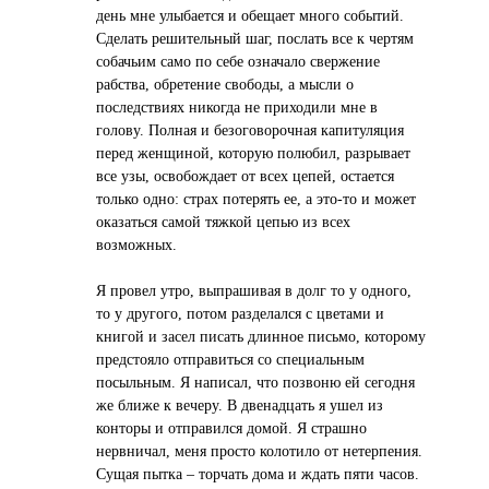
день мне улыбается и обещает много событий.
Сделать решительный шаг, послать все к чертям
собачьим само по себе означало свержение
рабства, обретение свободы, а мысли о
последствиях никогда не приходили мне в
голову. Полная и безоговорочная капитуляция
перед женщиной, которую полюбил, разрывает
все узы, освобождает от всех цепей, остается
только одно: страх потерять ее, а это-то и может
оказаться самой тяжкой цепью из всех
возможных.
Я провел утро, выпрашивая в долг то у одного,
то у другого, потом разделался с цветами и
книгой и засел писать длинное письмо, которому
предстояло отправиться со специальным
посыльным. Я написал, что позвоню ей сегодня
же ближе к вечеру. В двенадцать я ушел из
конторы и отправился домой. Я страшно
нервничал, меня просто колотило от нетерпения.
Сущая пытка – торчать дома и ждать пяти часов.