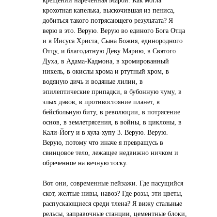
крещении нареченная Марой. Как могла
крохотная капелька, выскочившая из пениса,
добиться такого потрясающего результата? Я
верю в это. Верую. Верую во единого Бога Отца
и в Иисуса Христа, Сына Божия, единородного
Отцу, и благодатную Деву Марию, в Святого
Духа, в Адама-Кадмона, в хромированный
никель, в окислы хрома и ртутный хром, в
водяную дичь и водяные лилии, в
эпилептические припадки, в бубонную чуму, в
злых дэвов, в противостояние планет, в
бейсбольную биту, в революции, в потрясение
основ, в землетрясения, в войны, в циклоны, в
Кали-Йогу и в хула-хупу 3. Верую. Верую.
Верую, потому что иначе я превращусь в
свинцовое тело, лежащее недвижно ничком и
обреченное на вечную тоску.
Вот они, современные пейзажи. Где пасущийся
скот, желтые нивы, навоз? Где розы, эти цветы,
распускающиеся среди тлена? Я вижу стальные
рельсы, заправочные станции, цементные блоки,