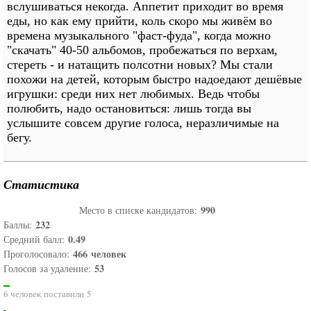
вслушиваться некогда. Аппетит приходит во время
еды, но как ему прийти, коль скоро мы живём во
времена музыкального "фаст-фуда", когда можно
"скачать" 40-50 альбомов, пробежаться по верхам,
стереть - и натащить полсотни новых? Мы стали
похожи на детей, которым быстро надоедают дешёвые
игрушки: среди них нет любимых. Ведь чтобы
полюбить, надо остановиться: лишь тогда вы
услышите совсем другие голоса, неразличимые на
бегу.
Статистика
990
Место в списке кандидатов:
232
Баллы:
0.49
Средний балл:
466
человек
Проголосовало:
53
Голосов за удаление:
6 человек поставили 5