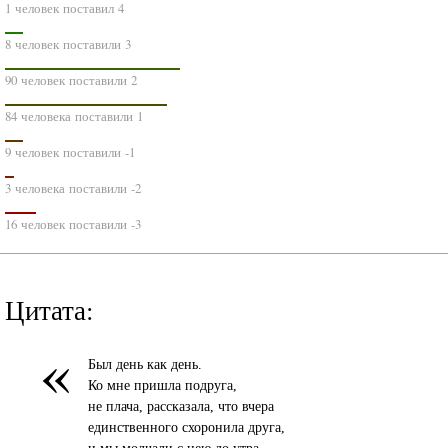
1 человек поставил 4
8 человек поставили 3
90 человек поставили 2
84 человека поставили 1
9 человек поставили -1
3 человека поставили -2
16 человек поставили -3
Цитата:
«
Был день как день.
Ко мне пришла подруга,
не плача, рассказала, что вчера
единственного схоронила друга,
и мы молчали с нею до утра.