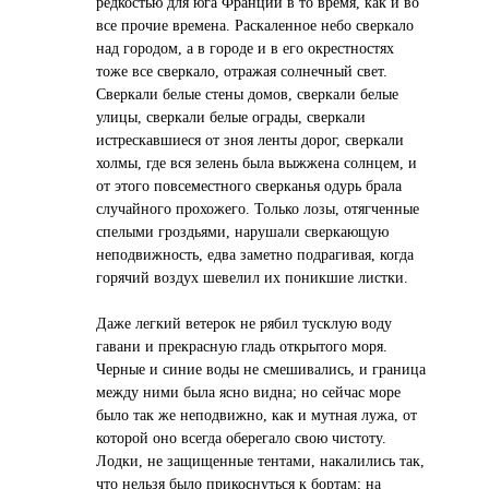
редкостью для юга Франции в то время, как и во
все прочие времена. Раскаленное небо сверкало
над городом, а в городе и в его окрестностях
тоже все сверкало, отражая солнечный свет.
Сверкали белые стены домов, сверкали белые
улицы, сверкали белые ограды, сверкали
истрескавшиеся от зноя ленты дорог, сверкали
холмы, где вся зелень была выжжена солнцем, и
от этого повсеместного сверканья одурь брала
случайного прохожего. Только лозы, отягченные
спелыми гроздьями, нарушали сверкающую
неподвижность, едва заметно подрагивая, когда
горячий воздух шевелил их поникшие листки.
Даже легкий ветерок не рябил тусклую воду
гавани и прекрасную гладь открытого моря.
Черные и синие воды не смешивались, и граница
между ними была ясно видна; но сейчас море
было так же неподвижно, как и мутная лужа, от
которой оно всегда оберегало свою чистоту.
Лодки, не защищенные тентами, накалились так,
что нельзя было прикоснуться к бортам; на