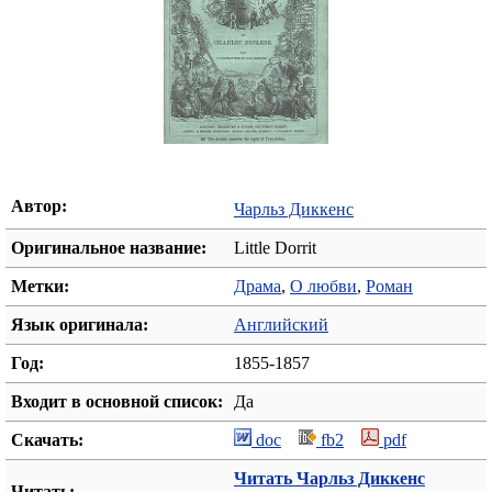
Автор:
Чарльз Диккенс
Оригинальное название:
Little Dorrit
Метки:
Драма
,
О любви
,
Роман
Язык оригинала:
Английский
Год:
1855-1857
Входит в основной список:
Да
Скачать:
doc
fb2
pdf
Читать Чарльз Диккенс
Читать: