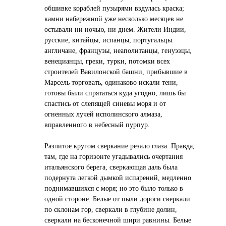
обшивке кораблей пузырями вздулась краска;
камни набережной уже несколько месяцев не
остывали ни ночью, ни днем. Жители Индии,
русские, китайцы, испанцы, португальцы.
англичане, французы, неаполитанцы, генуэзцы,
венецианцы, греки, турки, потомки всех
строителей Вавилонской башни, прибывшие в
Марсель торговать, одинаково искали тени,
готовы были спрятаться куда угодно, лишь бы
спастись от слепящей синевы моря и от
огненных лучей исполинского алмаза,
вправленного в небесный пурпур.
Разлитое кругом сверкание резало глаза. Правда,
там, где на горизонте угадывались очертания
итальянского берега, сверкающая даль была
подернута легкой дымкой испарений, медленно
поднимавшихся с моря; но это было только в
одной стороне. Белые от пыли дороги сверкали
по склонам гор, сверкали в глубине долин,
сверкали на бесконечной шири равнины. Белые