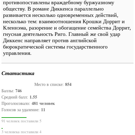
противопоставлены враждебному буржуазному
обществу. В романе Диккенса параллельно
развивается несколько одновременных действий,
несколько тем: взаимоотношения Крошки Доррит и
Кленнэма, разорение и обогащение семейства Доррит,
гнусная деятельность Риго. Главный же свой удар
Диккенс направляет против английской
бюрократической системы государственного
управления.
Статистика
854
Место в списке:
746
Баллы:
1.55
Средний балл:
481
человек
Проголосовало:
11
Голосов за удаление:
91 человек поставили 5
3 человека поставили 4