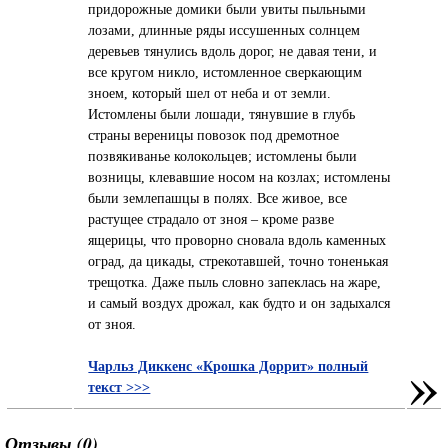
придорожные домики были увиты пыльными
лозами, длинные ряды иссушенных солнцем
деревьев тянулись вдоль дорог, не давая тени, и
все кругом никло, истомленное сверкающим
зноем, который шел от неба и от земли.
Истомлены были лошади, тянувшие в глубь
страны вереницы повозок под дремотное
позвякиванье колокольцев; истомлены были
возницы, клевавшие носом на козлах; истомлены
были землепашцы в полях. Все живое, все
растущее страдало от зноя – кроме разве
ящерицы, что проворно сновала вдоль каменных
оград, да цикады, стрекотавшей, точно тоненькая
трещотка. Даже пыль словно запеклась на жаре,
и самый воздух дрожал, как будто и он задыхался
от зноя.
»
Чарльз Диккенс «Крошка Доррит» полный
текст >>>
Отзывы (0)