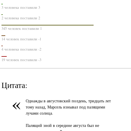
3 человека поставили 3
2 человека поставили 2
345 человек поставили 1
14 человек поставили -1
4 человека поставили -2
19 человек поставили -3
Цитата:
«
Однажды в августовский полдень, тридцать лет
тому назад, Марсель изнывал под палящими
лучами солнца.
Палящий зной в середине августа был не