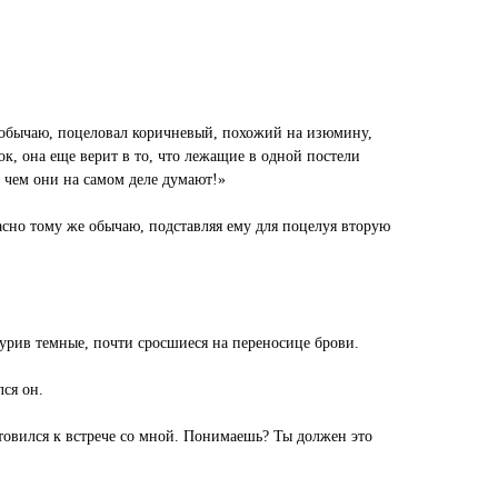
бычаю, поцеловал коричневый, похожий на изюмину,
ок, она еще верит в то, что лежащие в одной постели
 чем они на самом деле думают!»
сно тому же обычаю, подставляя ему для поцелуя вторую
урив темные, почти сросшиеся на переносице брови.
ся он.
товился к встрече со мной. Понимаешь? Ты должен это