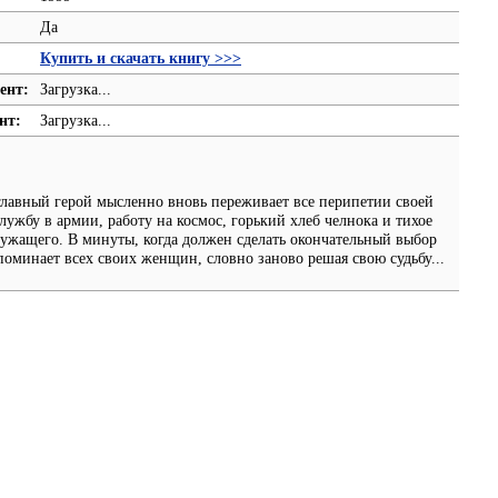
Да
Купить и скачать книгу >>>
ент:
Загрузка...
нт:
Загрузка...
 главный герой мысленно вновь переживает все перипетии своей
лужбу в армии, работу на космос, горький хлеб челнока и тихое
лужащего. В минуты, когда должен сделать окончательный выбор
оминает всех своих женщин, словно заново решая свою судьбу...