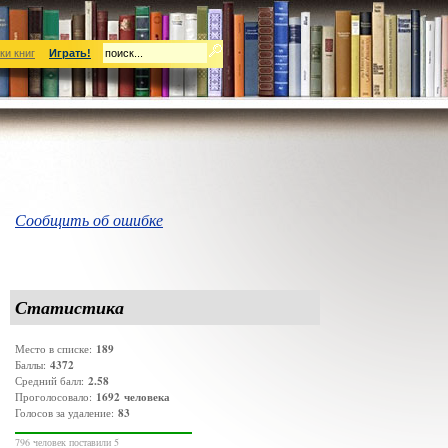
ки книг
Играть!
Сообщить об ошибке
Статистика
189
Место в списке:
4372
Баллы:
2.58
Средний балл:
1692
человека
Проголосовало:
83
Голосов за удаление:
796 человек поставили 5