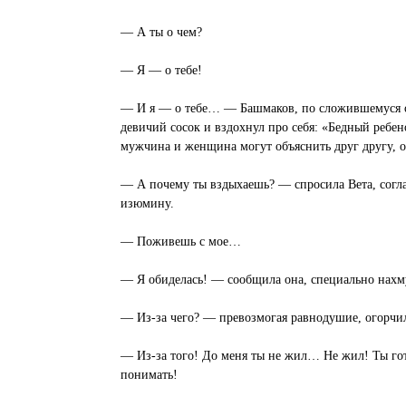
— А ты о чем?
— Я — о тебе!
— И я — о тебе… — Башмаков, по сложившемуся о
девичий сосок и вздохнул про себя: «Бедный ребен
мужчина и женщина могут объяснить друг другу, о
— А почему ты вздыхаешь? — спросила Вета, согла
изюмину.
— Поживешь с мое…
— Я обиделась! — сообщила она, специально нахм
— Из-за чего? — превозмогая равнодушие, огорчил
— Из-за того! До меня ты не жил… Не жил! Ты го
понимать!