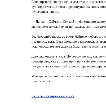
Свою правоту она тут же начала страстно доказыват
чувствуя себя при этом опрокинутым на спину пос
ненасытная юность.
— Да, да… Сейчас… Сейчас! — болезненно зажмур
движением смуглой руки поправляла длинные спу
Эта безошибочность во время буйного любовного о
нравилось, когда Вета внезапно распахивала антрац
туда, откуда вот-вот должна была ударить молния
Девушка открыла глаза. Но совсем не так, как ему 
трепещущее, уже готовое принять в себя молнию т
почувствовал внезапный холод, сокровенно перете
«Наверное, так же чувствуют себя сиамские близн
про Катю…»
Купить и скачать книгу >>>