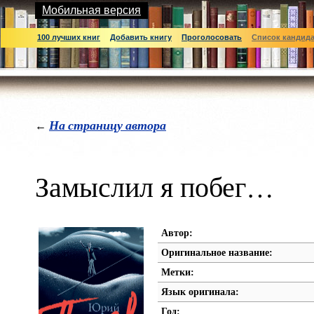
Мобильная версия
100 лучших книг
Добавить книгу
Проголосовать
Список кандид
На страницу автора
←
Замыслил я побег…
Автор:
Оригинальное название:
Метки:
Язык оригинала:
Год: