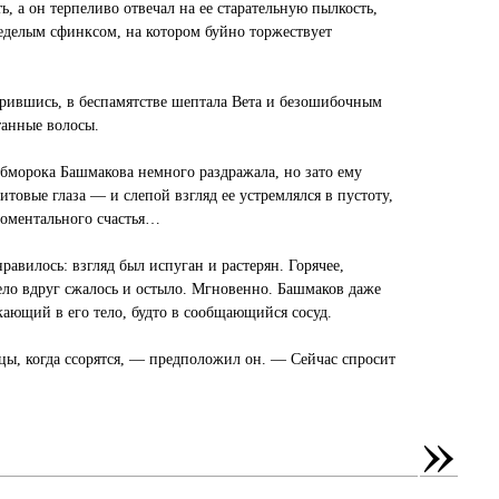
ь, а он терпеливо отвечал на ее старательную пылкость,
еделым сфинксом, на котором буйно торжествует
ившись, в беспамятстве шептала Вета и безошибочным
танные волосы.
бморока Башмакова немного раздражала, но зато ему
итовые глаза — и слепой взгляд ее устремлялся в пустоту,
 моментального счастья…
нравилось: взгляд был испуган и растерян. Горячее,
ело вдруг сжалось и остыло. Мгновенно. Башмаков даже
кающий в его тело, будто в сообщающийся сосуд.
ецы, когда ссорятся, — предположил он. — Сейчас спросит
»