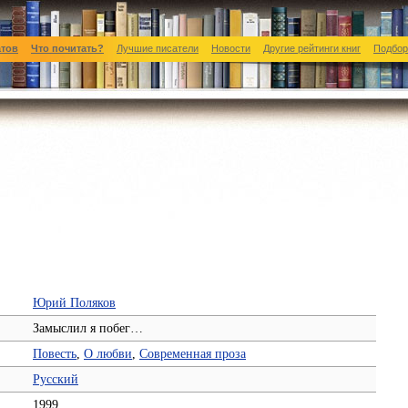
атов
Что почитать?
Лучшие писатели
Новости
Другие рейтинги книг
Подбор
Юрий Поляков
Замыслил я побег…
Повесть
,
О любви
,
Современная проза
Русский
1999