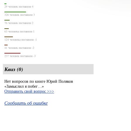
29 человек поставили 4
326 человек поставили 3
76 человек поставили 2
63 человека поставили 1
124 человека поставили -1
41 человек поставили -2
237 человек поставили -3
Квиз (0)
Нет вопросов по книге Юрий Поляков
«Замыслил я побег…»
Отправить свой вопрос >>>
Сообщить об ошибке