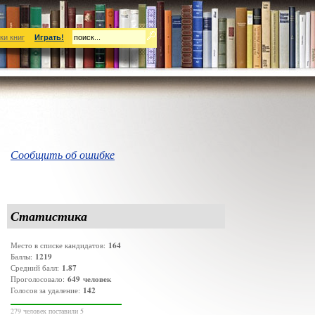
ки книг
Играть!
Сообщить об ошибке
Статистика
164
Место в списке кандидатов:
1219
Баллы:
1.87
Средний балл:
649
человек
Проголосовало:
142
Голосов за удаление:
279 человек поставили 5