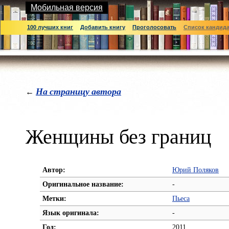
Мобильная версия
100 лучших книг
Добавить книгу
Проголосовать
Список кандид
На страницу автора
←
Женщины без границ
Автор:
Юрий Поляков
Оригинальное название:
-
Метки:
Пьеса
Язык оригинала:
-
Год:
2011