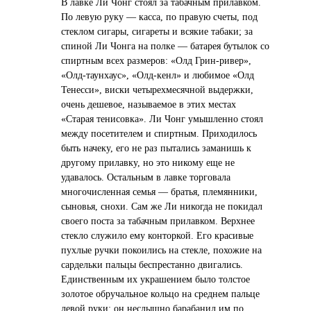
В лавке Ли Чонг стоял за табачным прилавком.
По левую руку — касса, по правую счеты, под
стеклом сигары, сигареты и всякие табаки; за
спиной Ли Чонга на полке — батарея бутылок со
спиртным всех размеров: «Олд Грин-ривер»,
«Олд-таунхаус», «Олд-кенл» и любимое «Олд
Тенесси», виски четырехмесячной выдержки,
очень дешевое, называемое в этих местах
«Старая тенисовка». Ли Чонг умышленно стоял
между посетителем и спиртным. Приходилось
быть начеку, его не раз пытались заманишь к
другому прилавку, но это никому еще не
удавалось. Остальным в лавке торговала
многочисленная семья — братья, племянники,
сыновья, снохи. Сам же Ли никогда не покидал
своего поста за табачным прилавком. Верхнее
стекло служило ему конторкой. Его красивые
пухлые ручки покоились на стекле, похожие на
сардельки пальцы беспрестанно двигались.
Единственным их украшением было толстое
золотое обручальное кольцо на среднем пальце
левой руки; он неслышно барабанил им по