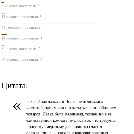
6 человек поставили 3
14 человек поставили 2
411 человек поставили 1
18 человек поставили -1
8 человек поставили -2
99 человек поставили -3
Цитата:
«
Бакалейная лавка Ли Чонга не отличалась
чистотой, зато могла похвастаться разнообразием
товаров. Лавка была маленькая, тесная, но в ее
единственной комнате имелось все, что требуется
простому смертному для полноты счастья:
одежда, пища — свежая и консервированная,