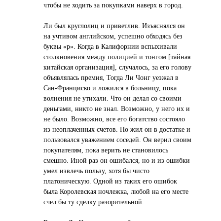
чтобы не ходить за покупками наверх в город.
Ли был круглолиц и приветлив. Изъяснялся он
на учтивом английском, успешно обходясь без
буквы «р». Когда в Калифорнии вспыхивали
столкновения между полицией и тонгом [тайная
китайская организация], случалось, за его голову
объявлялась премия, Тогда Ли Чонг уезжал в
Сан-Франциско и ложился в больницу, пока
волнения не утихали. Что он делал со своими
деньгами, никто не знал. Возможно, у него их и
не было. Возможно, все его бoгaтcтвo состояло
из неоплаченных счетов. Но жил он в достатке и
пользовался уважением соседей. Он верил своим
покупателям, пока верить не становилось
смешно. Иной раз он ошибался, но и из ошибки
умел извлечь пользу, хотя бы чисто
платоническую. Одной из таких его ошибок
была Королевская ночлежка, любой на его месте
счел бы ту сделку разорительной.