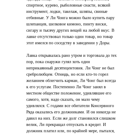
спиртное, курево, рыболовные снасти, всякий
инструмент, лодки, такелаж, шляпы, свиные
отбивные. У Ли Чонга можно было купить пару
шлепанцев, шелковое кимоно, пинту виски,
сигару и тысячу других вещей на любой вкус. В
лавке отсутствовал только один товар, но товар
этот имелся по соседству в заведении у Доры.
Лавка открывалась рано утром и торговала до тех
пор, пока снаружи гулял хоть один
неприкаянный десятицентовик. Ли Чонг не был
сребролюбцем. Отнюдь, но если кто-то горел
желанием облегчить карман, Ли Чонг был всегда
к его услугам. Постепенно Ли Чонг занял в
местном обществе положение, удивлявшее его
самого, хотя, надо сказать, он мало чему
удивлялся. С годами все обитатели Консервного
Ряда оказались его должниками. И он никогда не
давил на них. Если же долг становился слишком
велик, Ли прекращал отпускать в кредит. И
должник платил или, по крайней мере, пытался,