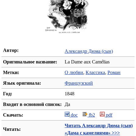
Автор:
Александр Дюма (сын)
Оригинальное название:
La Dame aux Camélias
Метки:
О любви
,
Классика
,
Роман
Язык оригинала:
Французский
Год:
1848
Входит в основной список:
Да
Скачать:
doc
fb2
pdf
Читать Александр Дюма (сын)
Читать:
«Дама с камелиями» >>>