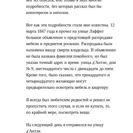
мог их описать, ибо только я знал многие
подробности, без которых рассказ был бы
неинтересен и неполон.
Вот как эти подробности стали мне известны. 12
марта 1847 года я прочел на улице Лаффит
большое объявление о предстоящей распродаже
мебели и предметов роскоши. Распродажа была
назначена ввиду смерти владельца. В объявлении
не была названа фамилия покойного, но был
указан точный адрес и время: улица д'Антэн, дом
№ 9, шестнадцатого числа с двенадцати до пяти.
Кроме того, было сказано, что тринадцатого и
четырнадцатого желающие могут
предварительно осмотреть мебель и квартиру.
Я всегда был любителем редкостей и решил не
пропустить этого случая, и если не купить, то,
по крайней мере, посмотреть вещи.
На следующий день я отправился на улицу
д'Антэн.