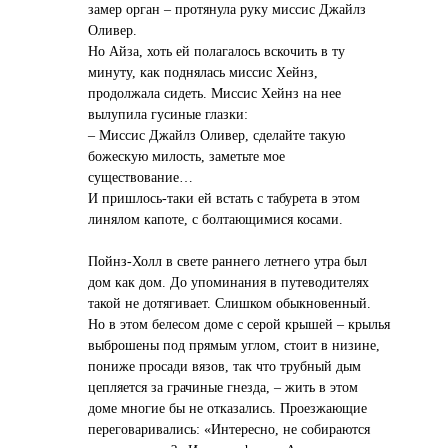
замер орган – протянула руку миссис Джайлз
Оливер.
Но Айза, хоть ей полагалось вскочить в ту
минуту, как поднялась миссис Хейнз,
продолжала сидеть. Миссис Хейнз на нее
вылупила гусиные глазки:
– Миссис Джайлз Оливер, сделайте такую
божескую милость, заметьте мое
существование…
И пришлось-таки ей встать с табурета в этом
линялом капоте, с болтающимися косами.
Пойнз-Холл в свете раннего летнего утра был
дом как дом. До упоминания в путеводителях
такой не дотягивает. Слишком обыкновенный.
Но в этом белесом доме с серой крышей – крылья
выброшены под прямым углом, стоит в низине,
пониже просади вязов, так что трубный дым
цепляется за грачиные гнезда, – жить в этом
доме многие бы не отказались. Проезжающие
переговаривались: «Интересно, не собираются