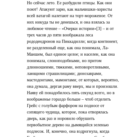
Но сейчас лето. Ее разбудили птицы. Как они
поют! Атакуют зарю, как мальчишки-хористы
всей ватагой налетают на торт-мороженое. От
них никуда ты не денешься, и она взялась за
любимое чтение – «Очерки истории»[3] – и от
трех часов до пяти воображала леса
рододендронов на Пиккадилли; когда континент,
не разделенный еще, как она понимала, Ла-
Маншем, был единое целое; и населен, как она
понимала, слоноподобными, но притом
длинношеими, тяжкими, неповоротливыми,
лающими страшилищами; динозаврами,
мастодонтами, мамонтами; от которых, вероятно,
она думала, дергая раму вверх, мы и произошли.
Наяву ей понадобилось пять секунд всего, но в
воображенье гораздо больше – чтоб отделить
Грейс с голубым фарфором на подносе от
сопящего чудища, которое, пока отворялась
дверь, как раз и норовило обрушить
первобытное дерево на дымящийся зеленью
подлесок. И, конечно, она вздрогнула, когда