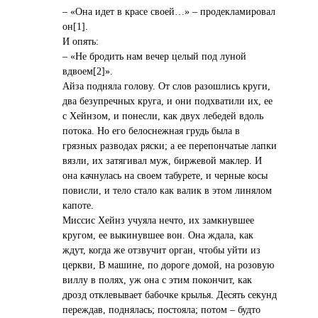
– «Она идет в красе своей…» – продекламировал
он[1].
И опять:
– «Не бродить нам вечер целый под луной
вдвоем[2]».
Айза подняла голову. От слов разошлись круги,
два безупречных круга, и они подхватили их, ее
с Хейнзом, и понесли, как двух лебедей вдоль
потока. Но его белоснежная грудь была в
грязных разводах ряски; а ее перепончатые лапки
вязли, их затягивал муж, биржевой маклер. И
она качнулась на своем табурете, и черные косы
повисли, и тело стало как валик в этом линялом
капоте.
Миссис Хейнз учуяла нечто, их замкнувшее
кругом, ее выкинувшее вон. Она ждала, как
ждут, когда же отзвучит орган, чтобы уйти из
церкви, В машине, по дороге домой, на розовую
виллу в полях, уж она с этим покончит, как
дрозд отклевывает бабочке крылья. Десять секунд
переждав, поднялась; постояла; потом – будто