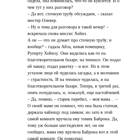
сидела, она извинилась, что-то он куксится. И о
чем тут у них разговор?
– Да вот, сточную трубу обсуждаем, – сказал
мистер Оливер.
– Ну и тема для разговора в такой вечер! –
вскричала снова миссис Хейнз.
А он — что он думает про сточную трубу; и
вообще? – гадала Айза, кивая помещику,
Руперту Хейнзу. Они виделись как-то на
благотворительном базаре; на теннисе. Он подал
ей чашку, подал ракетку – и все. Но в этом
усталом лице ей чудилась загадка; а в молчании
– страстность. И на теннисе чудилась, и на
благотворительном базаре. Теперь, в третий раз,
опять почудилась, и, пожалуй, еще настойчивей.
– Да, помню, – старик перебил, – моя мама… –
О своей маме он помнил, что она была статная;
держала чайницу под замком; но зато в этой
самой комнате вручила ему томик Байрона. Да,
тому уж больше шестидесяти лет, он им
сообщил, мама ему вручила Байрона вот в этой
самой комнате. Он помолчал.