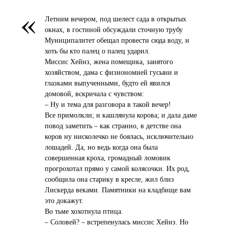
«
Летним вечером, под шелест сада в открытых
окнах, в гостиной обсуждали сточную трубу
Муниципалитет обещал провести сюда воду, и
хоть бы кто палец о палец ударил.
Миссис Хейнз, жена помещика, занятого
хозяйством, дама с физиономией гусыни и
глазками выпученными, будто ей явился
домовой, вскричала с чувством:
– Ну и тема для разговора в такой вечер!
Все примолкли; и кашлянула корова; и дала даме
повод заметить – как странно, в детстве она
коров ну нисколечко не боялась, исключительно
лошадей. Да, но ведь когда она была
совершенная кроха, громадный ломовик
прогрохотал прямо у самой колясочки. Их род,
сообщила она старику в кресле, жил близ
Лискерда веками. Памятники на кладбище вам
это докажут.
Во тьме хохотнула птица.
– Соловей? – встрепенулась миссис Хейнз. Но