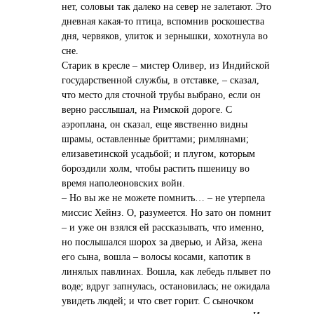
нет, соловьи так далеко на север не залетают. Это
дневная какая-то птица, вспомнив роскошества
дня, червяков, улиток и зернышки, хохотнула во
сне.
Старик в кресле – мистер Оливер, из Индийской
государственной службы, в отставке, – сказал,
что место для сточной трубы выбрано, если он
верно расслышал, на Римской дороге. С
аэроплана, он сказал, еще явственно видны
шрамы, оставленные бриттами; римлянами;
елизаветинской усадьбой; и плугом, которым
бороздили холм, чтобы растить пшеницу во
время наполеоновских войн.
– Но вы же не можете помнить… – не утерпела
миссис Хейнз. О, разумеется. Но зато он помнит
– и уже он взялся ей рассказывать, что именно,
но послышался шорох за дверью, и Айза, жена
его сына, вошла – волосы косами, капотик в
линялых павлинах. Вошла, как лебедь плывет по
воде; вдруг запнулась, остановилась; не ожидала
увидеть людей; и что свет горит. С сыночком