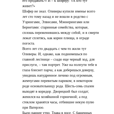
его продавать?» И – к шоферу: «А кто тут
живет?»
Шофер не знал. Оливеры купили именье всего
лет сто тому назад и не вошли в родство с
Уэрингами, Элвисами, Мэннерингами или
Бернетами: старинные семейства, которые,
сплошь переженившись между собой, и в смерти
лежат сплетясь, как корни плюща, в ограде
погоста.
Всего лет сто двадцать с чем-то жили тут
Оливеры. И, однако, как поднимешься по
главной лестнице – сзади еще черный ход, для
прислуги, – там портрет. Уже на полпути тебе в
глаза блеснет парча; а как доберешься доверху,
увидишь напудренное личико под огромным,
жемчугами перевитым париком; в некотором
роде основательницу рода. Шесть-семь спален
выходят в коридор. Дворецкий был солдат;
женился на хозяйкиной горничной; а под
стеклом хранятся часы, отбившие некую пулю
при Ватерлоо.
Было раннее утро. Трава в росе. С башенных