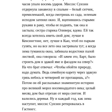
часов упало восемь ударов. Миссис Суизин
отдернула занавеску в спальне – белый ситчик,
премиленький, когда смотришь из сада, зеленым
исподом затенял окно. И, вцепившись старыми
руками в раму, чтобы ее поднять, так она и
застыла; сестра старика Оливера; вдова. Ей так
всегда хотелось иметь свой дом; лучше в
Кенсингтоне, нет, лучше в Кью, чтоб по паркам
гулять; но на все лето она застревала тут; а когда
зима туманила окна, забивала водостоки палой
листвой, она говорила: «И зачем это, Барт, было
строить дом в эдакой яме и фасадом на север?»
На что брат отвечал: «Чтобы обойти природу,
надо думать. Ведь семейную карету через эдакую
грязь небось и четверней не протащишь, а?»
Потом он ей рассказывал знаменитую историю
про великий мороз восемнадцатого века; целый
месяц дом был отрезан от мира снегом. И
валились деревья. Ну и каждый год, как зима
наступит, миссис Суизин ретировалась в
Гастингс.