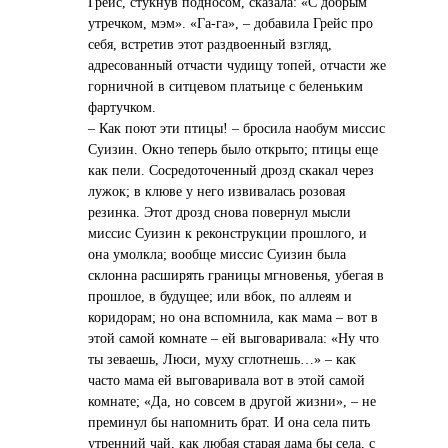
Грейс, стукнув подносом, сказала: «С добрым
утречком, мэм». «Га-га», – добавила Грейс про
себя, встретив этот раздвоенный взгляд,
адресованный отчасти чудищу топей, отчасти же
горничной в ситцевом платьице с беленьким
фартучком.
– Как поют эти птицы! – бросила наобум миссис
Суизин. Окно теперь было открыто; птицы еще
как пели. Сосредоточенный дрозд скакал через
лужок; в клюве у него извивалась розовая
резинка. Этот дрозд снова повернул мысли
миссис Суизин к реконструкции прошлого, и
она умолкла; вообще миссис Суизин была
склонна расширять границы мгновенья, убегая в
прошлое, в будущее; или вбок, по аллеям и
коридорам; но она вспомнила, как мама – вот в
этой самой комнате – ей выговаривала: «Ну что
ты зеваешь, Люси, муху сглотнешь…» – как
часто мама ей выговаривала вот в этой самой
комнате; «Да, но совсем в другой жизни», – не
преминул бы напомнить брат. И она села пить
утренний чай, как любая старая дама бы села, с