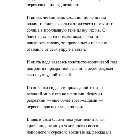
переходит в разряд вечности.
И вновь легкий ялик скользил по ленивым
водам, пытаясь скрыться от жгучего июльского
солнца в прохладную тень плакучих ив. С
блестящих весел стекала вода, а она, то
наклоняла голову, то проворными пальцами
отводила от себя упругие ветви.
И опять вода казалась золотисто-коричневой под
шатром из прозрачной зелени, а берег радовал
глаз изумрудной травой.
И снова мы сидели в прохладной тени, и
великий мир с его волнениями, бедами и
радостями — еще более тревожащими —
перестал для нас существовать.
Вновь в этом блаженном уединении юная
красавица, отринув условности своего
чопорного и сурового воспитания, рассказала