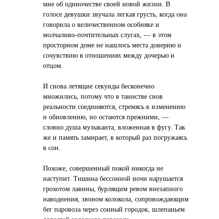
мне об одиночестве своей новой жизни. В
голосе девушки звучала легкая грусть, когда она
говорила о величественном особняке и
молчаливо-почтительных слугах, — в этом
просторном доме не нашлось места доверию и
сочувствию в отношениях между дочерью и
отцом.
И снова летящие секунды бесконечно
множились, потому что в таинстве снов
реальности соединяются, стремясь к изменению
и обновлению, но остаются прежними, —
словно душа музыканта, вложенная в фугу. Так
же и память замирает, в который раз погружаясь
в сон.
Похоже, совершенный покой никогда не
наступит. Тишина бессонной ночи нарушается
грохотом лавины, бурлящим ревом внезапного
наводнения, звоном колокола, сопровождающим
бег паровоза через сонный городок, шлепаньем