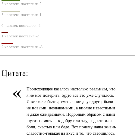
3 человека поставили 2
3 человека поставили 1
6 человек поставили -1
1 человек поставил -2
2 человека поставили -3
Цитата:
«
Происходящее казалось настолько реальным, что
я не мог поверить, будто все это уже случилось.
И все же события, сменявшие друг друга, были
не новыми, незнакомыми, а вполне известными
и даже ожидаемыми. Подобным образом с нами
шутит память — к добру или злу, радости или
боли, счастью или беде. Вот почему наша жизнь
сладостно-горькая на вкус и то, что свершилось,