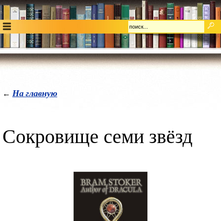
На главную
←
Сокровище семи звёзд