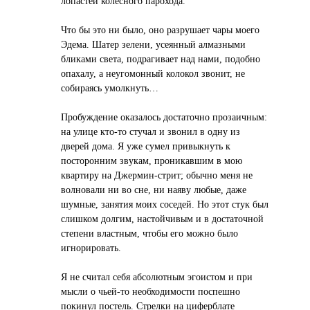
лопастей колесного парохода.
Что бы это ни было, оно разрушает чары моего
Эдема. Шатер зелени, усеянный алмазными
бликами света, подрагивает над нами, подобно
опахалу, а неугомонный колокол звонит, не
собираясь умолкнуть…
Пробуждение оказалось достаточно прозаичным:
на улице кто-то стучал и звонил в одну из
дверей дома. Я уже сумел привыкнуть к
посторонним звукам, проникавшим в мою
квартиру на Джермин-стрит; обычно меня не
волновали ни во сне, ни наяву любые, даже
шумные, занятия моих соседей. Но этот стук был
слишком долгим, настойчивым и в достаточной
степени властным, чтобы его можно было
игнорировать.
Я не считал себя абсолютным эгоистом и при
мысли о чьей-то необходимости поспешно
покинул постель. Стрелки на циферблате