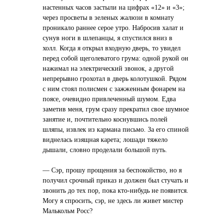
настенных часов застыли на цифрах «12» и «3»;
через просветы в зеленых жалюзи в комнату
проникало раннее серое утро. Набросив халат и
сунув ноги в шлепанцы, я спустился вниз в
холл. Когда я открыл входную дверь, то увидел
перед собой щеголеватого грума: одной рукой он
нажимал на электрический звонок, а другой
непрерывно грохотал в дверь колотушкой. Рядом
с ним стоял полисмен с зажженным фонарем на
поясе, очевидно привлеченный шумом. Едва
заметив меня, грум сразу прекратил свое шумное
занятие и, почтительно коснувшись полей
шляпы, извлек из кармана письмо. За его спиной
виднелась изящная карета; лошади тяжело
дышали, словно проделали большой путь.
— Сэр, прошу прощения за беспокойство, но я
получил срочный приказ и должен был стучать и
звонить до тех пор, пока кто-нибудь не появится.
Могу я спросить, сэр, не здесь ли живет мистер
Малькольм Росс?