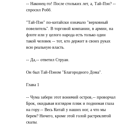
-- Наконец-то! После стольких лет, а, Тай-Пэн? --
спросил Робб.
"Тай-Пэн" по-китайски означало "верховный
повелитель". В торговой компании, в армии, на
флоте или у целого народа есть только один
такой человек -- тот, кто держит в своих руках
всю реальную власть.
-- Да,-- ответил Струан.
Он был Тай-Пэном "Благородного Дома".
Глава 1
-- Чума забери этот вонючий остров,-- проворчал
Брок, окидывая взглядом пляж и поднимая глаза
на гору.-- Весь Китай у наших ног, а что мы
берем? Ничего, кроме этой голой растреклятой
скалы.