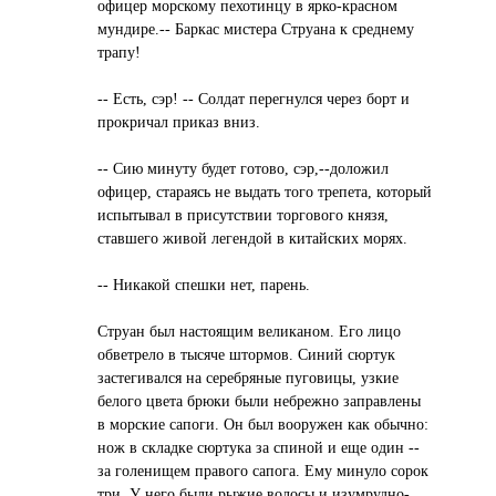
офицер морскому пехотинцу в ярко-красном
мундире.-- Баркас мистера Струана к среднему
трапу!
-- Есть, сэр! -- Солдат перегнулся через борт и
прокричал приказ вниз.
-- Сию минуту будет готово, сэр,--доложил
офицер, стараясь не выдать того трепета, который
испытывал в присутствии торгового князя,
ставшего живой легендой в китайских морях.
-- Никакой спешки нет, парень.
Струан был настоящим великаном. Его лицо
обветрело в тысяче штормов. Синий сюртук
застегивался на серебряные пуговицы, узкие
белого цвета брюки были небрежно заправлены
в морские сапоги. Он был вооружен как обычно:
нож в складке сюртука за спиной и еще один --
за голенищем правого сапога. Ему минуло сорок
три. У него были рыжие волосы и изумрудно-