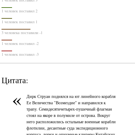
1 человек поставил 3
1 человек поставил 2
1 человек поставил 1
3 человека поставили -1
1 человек поставил -2
1 человек поставил -3
Цитата:
«
Дирк Струан поднялся на ют линейного корабля
Ее Величества "Возмездие" и направился к
трапу. Семидесятичетырех-пушечный флагман
стоял на якоре в полумиле от острова. Вокруг
него расположились остальные военные корабли
флотилии, десантные суда экспедиционного
корпуса, лорки и опиумные клиперы Китайских