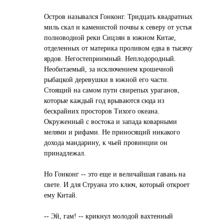
Остров назывался Гонконг. Тридцать квадратных
миль скал и каменистой почвы к северу от устья
полноводной реки Сицзян в южном Китае,
отделенных от материка проливом едва в тысячу
ярдов. Негостеприимный. Неплодородный.
Необитаемый, за исключением крошечной
рыбацкой деревушки в южной его части.
Стоящий на самом пути свирепых ураганов,
которые каждый год врываются сюда из
бескрайних просторов Тихого океана.
Окруженный с востока и запада коварными
мелями и рифами. Не приносящий никакого
дохода мандарину, к чьей провинции он
принадлежал.
Но Гонконг -- это еще и величайшая гавань на
свете. И для Струана это ключ, который откроет
ему Китай.
-- Эй, гам! -- крикнул молодой вахтенный