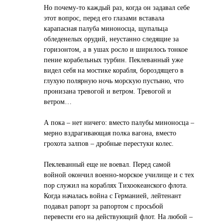
Но почему-то каждый раз, когда он задавал себе
этот вопрос, перед его глазами вставала
карапасная палуба миноносца, щупальца
обледенелых орудий, неустанно следящие за
горизонтом, а в ушах росло и ширилось тонкое
пение корабельных турбин. Пеклеванный уже
видел себя на мостике корабля, бороздящего в
глухую полярную ночь морскую пустыню, что
пронизана тревогой и ветром. Тревогой и
ветром…
А пока – нет ничего: вместо палубы миноносца –
мерно вздрагивающая полка вагона, вместо
грохота залпов – дробные перестуки колес.
Пеклеванный еще не воевал. Перед самой
войной окончил военно-морское училище и с тех
пор служил на кораблях Тихоокеанского флота.
Когда началась война с Германией, лейтенант
подавал рапорт за рапортом с просьбой
перевести его на действующий флот. На любой –