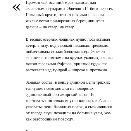
«
Промозглый осенний мрак нависал над
скалистыми тундрами. Эшелон «14-бис» пересек
Полярный круг и, осыпая искрами паровоза
чахлые ветви придорожных берез, двинулся
дальше – на север, на север…
В тесных озерных лощинах нудно посвистывал
ветер; внизу, под высокой насыпью, тревожно
поблескивала стылая болотная вода. Эшелон
скрежетал тормозами на крутых уклонах, звонко
лязгал тарелками буферов, хриплый гудок его
растекался над тундрой – широко и протяжно.
Замыкая состав, в конце длинной цепи тряских
теплушек тяжко мотался на поворотах
единственный пассажирский вагон. В
желтоватых потемках внутри вагона колебались
угловатые тени багажных полок, а съежившиеся
от холода люди походили на большие узлы, кое-
как разбросанные повсюду.