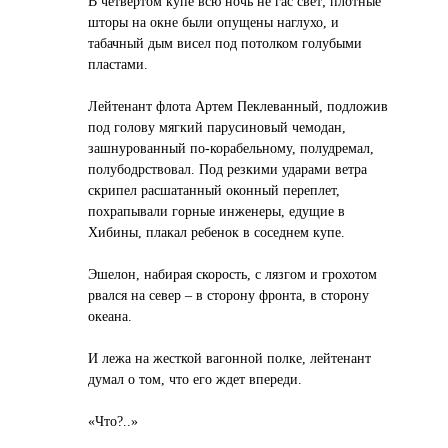
В четвертом купе всю ночь не гас свет; плотные
шторы на окне были опущены наглухо, и
табачный дым висел под потолком голубыми
пластами.
Лейтенант флота Артем Пеклеванный, подложив
под голову мягкий парусиновый чемодан,
зашнурованный по-корабельному, полудремал,
полубодрствовал. Под резкими ударами ветра
скрипел расшатанный оконный переплет,
похрапывали горные инженеры, едущие в
Хибины, плакал ребенок в соседнем купе.
Эшелон, набирая скорость, с лязгом и грохотом
рвался на север – в сторону фронта, в сторону
океана.
И лежа на жесткой вагонной полке, лейтенант
думал о том, что его ждет впереди.
«Что?..»