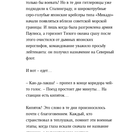
только бы воевать! Но в те дни гитлеровцы уже
подходили к Сталинграду, и широкотрубные
серо-голубые японские крейсеры типа «Микадо»
начали появляться вблизи советской морской
границы. И лишь когда была разгромлена армия
Паулюса, а горизонт Тихого океана сразу после
этого очистился от дымных японских
иероглифов, командование уважило просьбу
лейтенанта: он получил назначение на Северный
флот.
И вот – едет…
– Кан-да-лакша! – пропел в конце коридора чей-
то голос. – Поезд простоит две минуты… На
станции есть кипяток…
Кипяток! Это слово в те дни произносилось
почти с благоговением. Каждый, кто
странствовал в теплушках, помнит эти военные
этапы, когда глаза искали сначала не название