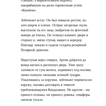
станции, а выразительную надпись,
накарябанную на доске паровозным углем:
«Кипяток».
Лейтенант встал. Он был невысок ростом, но
зато широк в плечах. Острые загорелые скулы
выступали на его лице, выбритом по флотской
манере до блеска. Он толкнул клинкет двери в
сторону и, мягко ступая, вышел в коридор.
Повсюду лежали и сидели солдаты резервной
Полярной дивизии.
Переступая через спящих, Артем добрался до
конца вагона и распахнул дверь. Уши сразу
заломило от гула железа, ходившего под ногами,
свежо пахнуло запахами осенней тундры.
Ухватившись за поручни, лейтенант перевесился
наружу, пытаясь разглядеть в темноте
приближающуюся Кандалакшу. Но кругом – ни
единого огонька, ни единого домика; семафоры
светили тускло.