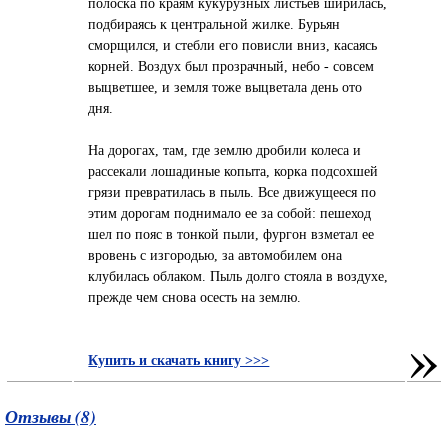
полоска по краям кукурузных листьев ширилась,
подбираясь к центральной жилке. Бурьян
сморщился, и стебли его повисли вниз, касаясь
корней. Воздух был прозрачный, небо - совсем
выцветшее, и земля тоже выцветала день ото
дня.
На дорогах, там, где землю дробили колеса и
рассекали лошадиные копыта, корка подсохшей
грязи превратилась в пыль. Все движущееся по
этим дорогам поднимало ее за собой: пешеход
шел по пояс в тонкой пыли, фургон взметал ее
вровень с изгородью, за автомобилем она
клубилась облаком. Пыль долго стояла в воздухе,
прежде чем снова осесть на землю.
»
Купить и скачать книгу >>>
Отзывы (8)