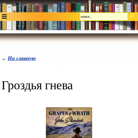
На главную
←
Гроздья гнева