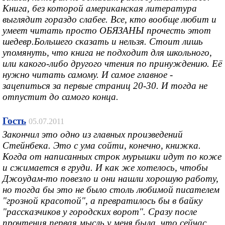
Книга, без которой американская литература
выглядит гораздо слабее. Все, кто вообще любит и
умеет читать просто ОБЯЗАНЫ прочесть этот
шедевр.Большего сказать и нельзя. Стоит лишь
упомянуть, что книга не подходит для школьного,
или какого-либо другого чтения по принуждению. Её
нужно читать самому. И самое главное -
зацепиться за первые страниц 20-30. И тогда не
отпустит до самого конца.
Гость
05.07.2011
Закончил это одно из главных произведений
Стейнбека. Это с ума сойти, конечно, книжка.
Когда от написанных строк мурышки идут по коже
и сжимается в груди. И как же хотелось, чтобы
Джоудам-то повезло и они нашли хорошую работу,
но тогда бы это не было столь любимой писателем
"грозной красотой", а превратилось бы в байку
"рассказчиков у городских ворот". Сразу после
прочтения первая мысль у меня была, что сейчас