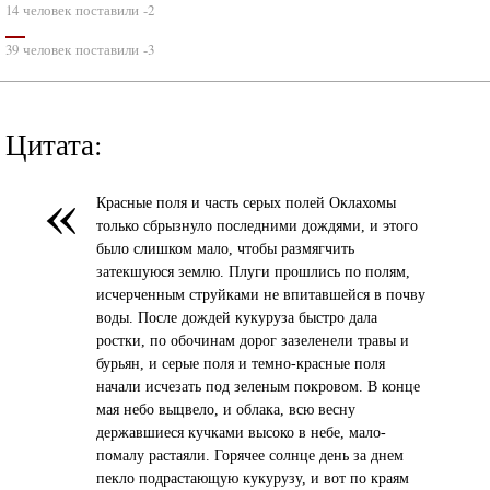
14 человек поставили -2
39 человек поставили -3
Цитата:
«
Красные поля и часть серых полей Оклахомы
только сбрызнуло последними дождями, и этого
было слишком мало, чтобы размягчить
затекшуюся землю. Плуги прошлись по полям,
исчерченным струйками не впитавшейся в почву
воды. После дождей кукуруза быстро дала
ростки, по обочинам дорог зазеленели травы и
бурьян, и серые поля и темно-красные поля
начали исчезать под зеленым покровом. В конце
мая небо выцвело, и облака, всю весну
державшиеся кучками высоко в небе, мало-
помалу растаяли. Горячее солнце день за днем
пекло подрастающую кукурузу, и вот по краям