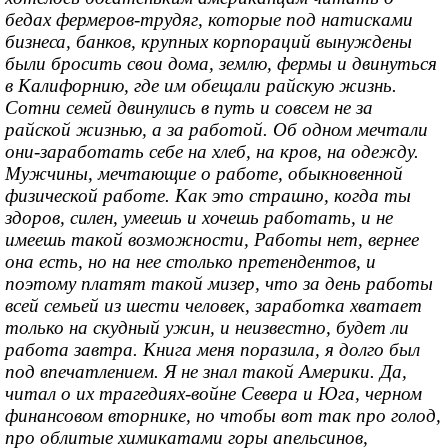
бедах фермеров-трудяг, которые под натисками
бизнеса, банков, крупных корпораций вынуждены
были бросить свои дома, землю, фермы и двинуться
в Калифорнию, где им обещали райскую жизнь.
Сотни семей двинулись в путь и совсем не за
райской жизнью, а за работой. Об одном мечтали
они-заработать себе на хлеб, на кров, на одежду.
Мужчины, мечтающие о работе, обыкновенной
физической работе. Как это страшно, когда ты
здоров, силен, умеешь и хочешь работать, и не
имеешь такой возможности, Работы нет, вернее
она есть, но на нее столько претендентов, и
поэтому платят такой мизер, что за день работы
всей семьей из шести человек, заработка хватает
только на скудный ужин, и неизвестно, будет ли
работа завтра. Книга меня поразила, я долго был
под впечатлением. Я не знал такой Америки. Да,
читал о их трагедиях-войне Севера и Юга, черном
финансовом вторнике, но чтобы вот так про голод,
про облитые химикатами горы апельсинов,