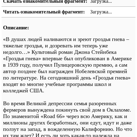
Скачать ознакомительный фрагмент:
Загрузка...
Читать ознакомительный фрагмент:
Загрузка...
Описание:
«В душах людей наливаются и зреют гроздья гнева –
тяжелые гроздья, и дозревать им теперь уже
недолго…» Культовый роман Джона Стейнбека
«Гроздья гнева» впервые был опубликован в Америке
в 1939 году, получил Пулицеровскую премию, а сам
автор позднее был награжден Нобелевской премией
по литературе. На сегодняшний день «Гроздья гнева»
входят во многие учебные программы школ и
колледжей США.
Во время Великой депрессии семья разоренных
фермеров вынуждена покинуть свой дом в Оклахоме.
По знаменитой «Road 66» через всю Америку, как и
миллионы других безработных, они едут, идут и даже
ползут на запад, в вожделенную Калифорнию. Но что
их там ждет? И есть ли хоть какая-то надежда на