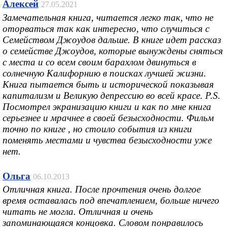
Алексей
27.05.2021
Замечательная книга, читается легко так, что не
оторваться так как интересно, что случиться с
Семейством Джоудов дальше. В книге идет рассказ
о семействе Джоудов, которые вынуждены сняться
с места и со всем своим барахлом двинуться в
солнечную Калифорнию в поисках лучшей жизни.
Книга пытается быть и исторической показывая
капитализм и Великую депрессию во всей красе. P.S.
Посмотрел экранизацию книги и как по мне книга
серьезнее и мрачнее в своей безысходности. Фильм
точно по книге , но стоило события из книги
поменять местами и чувства безысходности уже
нет.
Ольга
06.10.2013
Отличная книга. После прочтения очень долгое
время оставалась под впечатлением, больше ничего
читать не могла. Отличная и очень
запоминающаяся концовка. Словом понравилось