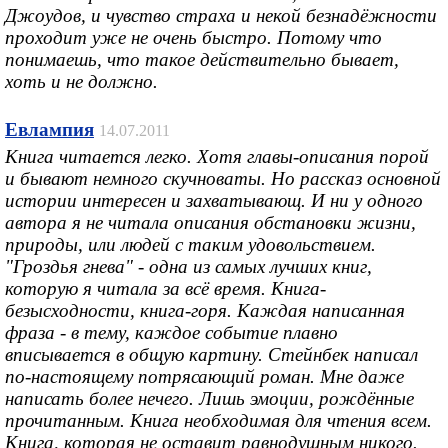
Джоудов, и чувство страха и некой безнадёжности
проходит уже не очень быстро. Потому что
понимаешь, что такое действительно бывает,
хоть и не должно.
Евлампия
14.07.2011
Книга читается легко. Хотя главы-описания порой
и бывают немного скучноваты. Но рассказ основной
истории интересен и захватывающ. И ни у одного
автора я не читала описания обстановки жизни,
природы, или людей с таким удовольствием.
"Гроздья гнева" - одна из самых лучших книг,
которую я читала за всё время. Книга-
безысходности, книга-горя. Каждая написанная
фраза - в тему, каждое событие плавно
вписывается в общую картину. Стейнбек написал
по-настоящему потрясающий роман. Мне даже
написать более нечего. Лишь эмоции, рождённые
прочитанным. Книга необходимая для чтения всем.
Книга, которая не оставит равнодушным никого.