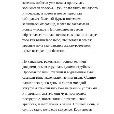
зеленых побегов уже начала проступать
коричневая полоска. Тучи появлялись ненадолго
и исчезали, а потом и вовсе перестали
собираться. Зеленый бурьян потемнел,
защищаясь от солнца, и уже не захватывал
новых участков. На поверхности земли
образовалась тонкая спекшаяся корка, и по мере
того как выцветало небо, выцветала и земля:
красные поля становились жухло-розовыми,
серые выгорали до белизны.
По канавкам, размытым прошлогодними
дождями, земля струилась сухими струйками.
Пробегая по ним, суслики и муравьиные львы
ссыпали вниз маленькие лавины пыли. Солнце
палило изо дня в день, и листья молодой
кукурузы становились уже не такими упругими
и прямыми: сначала они чуть прогнулись
посередине, потом жилки потеряли свою
крепость, и лист поник к земле. Пришел июнь, и
солнце стало печь еще свирепее. Коричневая