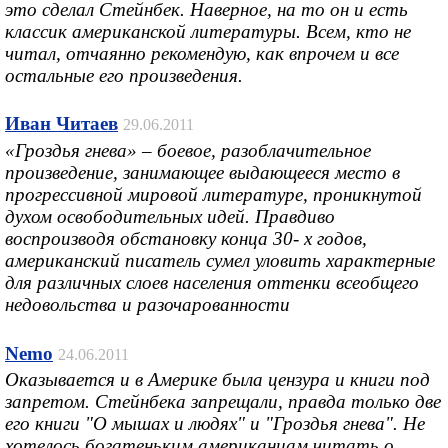
это сделал Стейнбек. Наверное, на то он и есть
классик американской литературы. Всем, кто не
читал, отчаянно рекомендую, как впрочем и все
остальные его произведения.
Иван Читаев
29.06.2011
«Гроздья гнева» – боевое, разоблачительное
произведение, занимающее выдающееся место в
прогрессивной мировой литературе, проникнутой
духом освободительных идей. Правдиво
воспроизводя обстановку конца 30- х годов,
американский писатель сумел уловить характерные
для различных слоев населения оттенки всеобщего
недовольства и разочарованности
Nemo
24.06.2011
Оказывается и в Америке была цензура и книги под
запретом. Стейнбека запрещали, правда только две
его книги "О мышах и людях" и "Гроздья гнева". Не
хотелось богатеньким американцам читать о