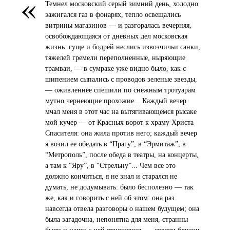
«
Темнел московский серый зимний день, холодно
зажигался газ в фонарях, тепло освещались
витрины магазинов — и разгоралась вечерняя,
освобождающаяся от дневных дел московская
жизнь: гуще и бодрей неслись извозчичьи санки,
тяжелей гремели переполненные, ныряющие
трамваи, — в сумраке уже видно было, как с
шипением сыпались с проводов зеленые звезды,
— оживленнее спешили по снежным тротуарам
мутно чернеющие прохожие... Каждый вечер
мчал меня в этот час на вытягивающемся рысаке
мой кучер — от Красных ворот к храму Христа
Спасителя: она жила против него; каждый вечер
я возил ее обедать в “Прагу”, в “Эрмитаж”, в
“Метрополь”, после обеда в театры, на концерты,
а там к “Яру”, в “Стрельну”... Чем все это
должно кончиться, я не знал и старался не
думать, не додумывать: было бесполезно — так
же, как и говорить с ней об этом: она раз
навсегда отвела разговоры о нашем будущем; она
была загадочна, непонятна для меня, странны
были и наши с ней отношения, — совсем близки