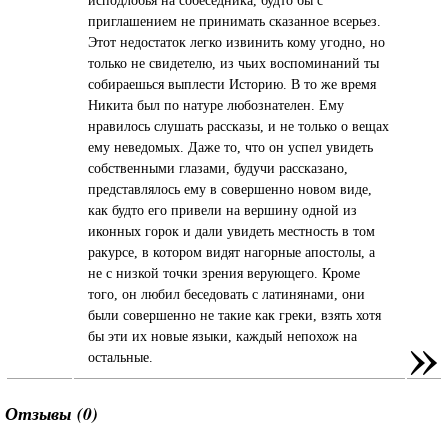
исподлобья на собеседника, будто бы с
приглашением не принимать сказанное всерьез.
Этот недостаток легко извинить кому угодно, но
только не свидетелю, из чьих воспоминаний ты
собираешься выплести Историю. В то же время
Никита был по натуре любознателен. Ему
нравилось слушать рассказы, и не только о вещах
ему неведомых. Даже то, что он успел увидеть
собственными глазами, будучи рассказано,
представлялось ему в совершенно новом виде,
как будто его привели на вершину одной из
иконных горок и дали увидеть местность в том
ракурсе, в котором видят нагорные апостолы, а
не с низкой точки зрения верующего. Кроме
того, он любил беседовать с латинянами, они
были совершенно не такие как греки, взять хотя
»
бы эти их новые языки, каждый непохож на
остальные.
Отзывы (0)