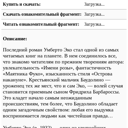
Купить и скачать:
Загрузка...
Скачать ознакомительный фрагмент:
Загрузка...
Читать ознакомительный фрагмент:
Загрузка...
Описание:
Последний роман Умберто Эко стал одной из самых
читаемых книг на планете. В нем соединилось все,
что знакомо читателям по прежним творениям автора:
увлекательность «Имени розы», фантастичность
«Маятника Фуко», изысканность стиля «Острова
накануне». Крестьянский мальчик Баудолино —
уроженец тех же мест, что и сам Эко, — волей случая
становится приемным сыном Фридриха Барбароссы.
Это кладет начало самым неожиданным
происшествиям, тем более, что Баудолино обладает
одним загадочным свойством: любая его выдумка
воспринимается людьми как чистейшая правда…
Умберто Эко (р. 1932) — один из крупнейших