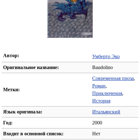
Автор:
Умберто Эко
Оригинальное название:
Baudolino
Современная проза
,
Роман
,
Метки:
Приключения
,
История
Язык оригинала:
Итальянский
Год:
2000
Входит в основной список:
Нет