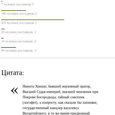
7 человек поставили 3
166 человек поставили 2
431 человек поставили 1
20 человек поставили -1
10 человек поставили -2
99 человек поставили -3
Цитата:
«
Никита Хониат, бывший верховный оратор,
Высший Судья империй, высший чиновник при
Покрове Богородицы, тайный советник
(логофет), а попросту, как сказали бы латиняне,
государственный канцлер василевса
Византийского, в то же время придворный