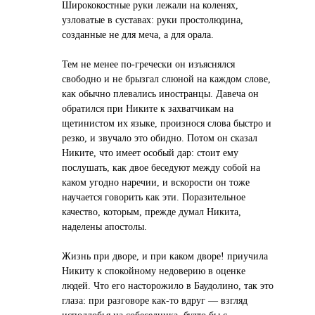
Ширококостные руки лежали на коленях,
узловатые в суставах: руки простолюдина,
созданные не для меча, а для орала.
Тем не менее по-гречески он изъяснялся
свободно и не брызгал слюной на каждом слове,
как обычно плевались иностранцы. Давеча он
обратился при Никите к захватчикам на
щетинистом их языке, произнося слова быстро и
резко, и звучало это обидно. Потом он сказал
Никите, что имеет особый дар: стоит ему
послушать, как двое беседуют между собой на
каком угодно наречии, и вскорости он тоже
научается говорить как эти. Поразительное
качество, которым, прежде думал Никита,
наделены апостолы.
Жизнь при дворе, и при каком дворе! приучила
Никиту к спокойному недоверию в оценке
людей. Что его насторожило в Баудолино, так это
глаза: при разговоре как-то вдруг — взгляд