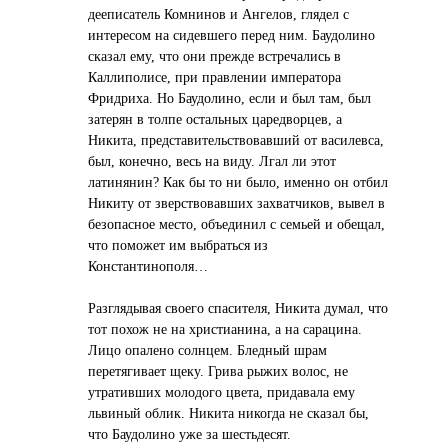
дееписатель Комнинов и Ангелов, глядел с
интересом на сидевшего перед ним. Баудолино
сказал ему, что они прежде встречались в
Каллиполисе, при правлении императора
Фридриха. Но Баудолино, если и был там, был
затерян в толпе остальных царедворцев, а
Никита, представительствовавший от василевса,
был, конечно, весь на виду. Лгал ли этот
латинянин? Как бы то ни было, именно он отбил
Никиту от зверствовавших захватчиков, вывел в
безопасное место, объединил с семьей и обещал,
что поможет им выбраться из
Константинополя…
Разглядывая своего спасителя, Никита думал, что
тот похож не на христианина, а на сарацина.
Лицо опалено солнцем. Бледный шрам
перетягивает щеку. Грива рыжих волос, не
утративших молодого цвета, придавала ему
львиный облик. Никита никогда не сказал бы,
что Баудолино уже за шестьдесят.