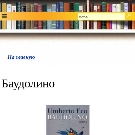
На главную
←
Баудолино