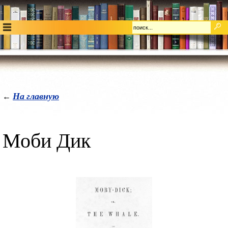
На главную
←
Моби Дик