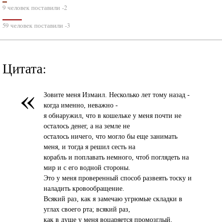
9 человек поставили -2
59 человек поставили -3
Цитата:
«
Зовите меня Измаил. Несколько лет тому назад -
когда именно, неважно -
я обнаружил, что в кошельке у меня почти не
осталось денег, а на земле не
осталось ничего, что могло бы еще занимать
меня, и тогда я решил сесть на
корабль и поплавать немного, чтоб поглядеть на
мир и с его водной стороны.
Это у меня проверенный способ развеять тоску и
наладить кровообращение.
Всякий раз, как я замечаю угрюмые складки в
углах своего рта; всякий раз,
как в душе у меня воцаряется промозглый,