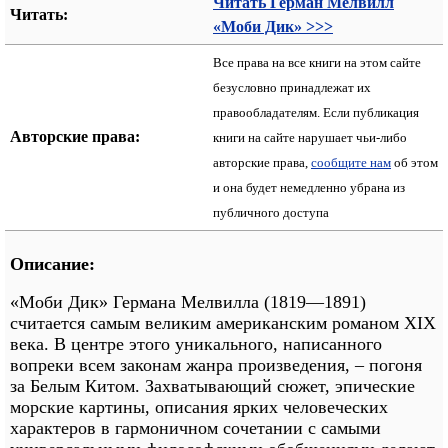
Читать Герман Мелвилл
Читать:
«Моби Дик» >>>
Все права на все книги на этом сайте
безусловно принадлежат их
правообладателям. Если публикация
Авторские права:
книги на сайте нарушает чьи-либо
авторские права,
сообщите нам
об этом
и она будет немедленно убрана из
публичного доступа
Описание:
«Моби Дик» Германа Мелвилла (1819—1891)
считается самым великим американским романом XIX
века. В центре этого уникального, написанного
вопреки всем законам жанра произведения, – погоня
за Белым Китом. Захватывающий сюжет, эпические
морские картины, описания ярких человеческих
характеров в гармоничном сочетании с самыми