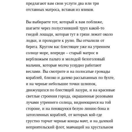
предлагают вам свои услуги два или три
отставных матроса, вставая из яликов.
Вы выбираете тот, который к вам поближе,
шагаете через полусгнивший труп какой-то
гнедой лошади, которая тут в грязи лежит около
лодки, и проходите к рулю. Вы отчалили от
берега. Кругом вас блестящее уже на утреннем
солнце море, впереди – старый матрос в
верблюжьем пальто и молодой белоголовый
мальчик, которые молча усердно работают
веслами. Вы смотрите и на полосатые громады
кораблей, близко и далеко рассыпанных по бухте,
и на черные небольшие точки шлюпок,
движущихся по блестящей лазури, и на красивые
светлые строения города, окрашенные розовыми
лучами утреннего солнца, виднеющиеся на той
стороне, и на пенящуюся белую линию бона и
затопленных кораблей, от которых кой-где
грустно торчат черные концы мачт, и на далекий
неприятельский флот, маячащий на хрустальном