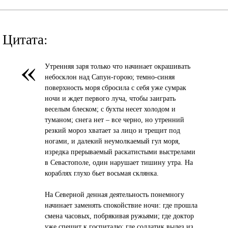
Цитата:
«
Утренняя заря только что начинает окрашивать
небосклон над Сапун-горою; темно-синяя
поверхность моря сбросила с себя уже сумрак
ночи и ждет первого луча, чтобы заиграть
веселым блеском; с бухты несет холодом и
туманом; снега нет – все черно, но утренний
резкий мороз хватает за лицо и трещит под
ногами, и далекий неумолкаемый гул моря,
изредка прерываемый раскатистыми выстрелами
в Севастополе, один нарушает тишину утра. На
кораблях глухо бьет восьмая склянка.
На Северной денная деятельность понемногу
начинает заменять спокойствие ночи: где прошла
смена часовых, побрякивая ружьями; где доктор
уже спешит к госпиталю; где солдатик вылез из