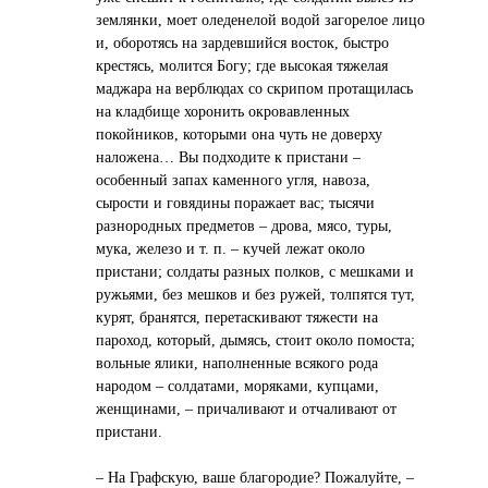
землянки, моет оледенелой водой загорелое лицо
и, оборотясь на зардевшийся восток, быстро
крестясь, молится Богу; где высокая тяжелая
маджара на верблюдах со скрипом протащилась
на кладбище хоронить окровавленных
покойников, которыми она чуть не доверху
наложена… Вы подходите к пристани –
особенный запах каменного угля, навоза,
сырости и говядины поражает вас; тысячи
разнородных предметов – дрова, мясо, туры,
мука, железо и т. п. – кучей лежат около
пристани; солдаты разных полков, с мешками и
ружьями, без мешков и без ружей, толпятся тут,
курят, бранятся, перетаскивают тяжести на
пароход, который, дымясь, стоит около помоста;
вольные ялики, наполненные всякого рода
народом – солдатами, моряками, купцами,
женщинами, – причаливают и отчаливают от
пристани.
– На Графскую, ваше благородие? Пожалуйте, –