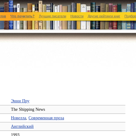
атов
Что почитать?
Лучшие писатели
Новости
Другие рейтинги книг
Подбор
Энни Пру
The Shipping News
Новелла
,
Современная проза
Английский
1993