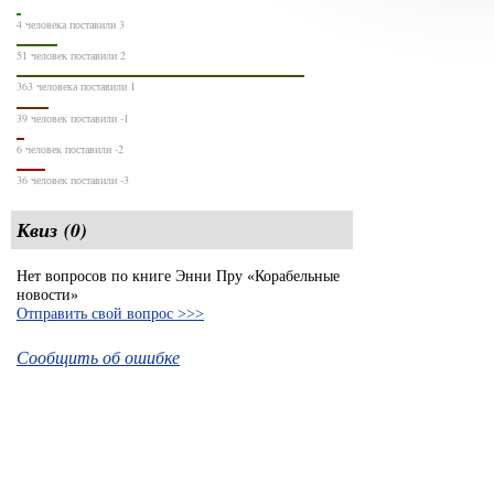
4 человека поставили 3
51 человек поставили 2
363 человека поставили 1
39 человек поставили -1
6 человек поставили -2
36 человек поставили -3
Квиз (0)
Нет вопросов по книге Энни Пру «Корабельные
новости»
Отправить свой вопрос >>>
Сообщить об ошибке