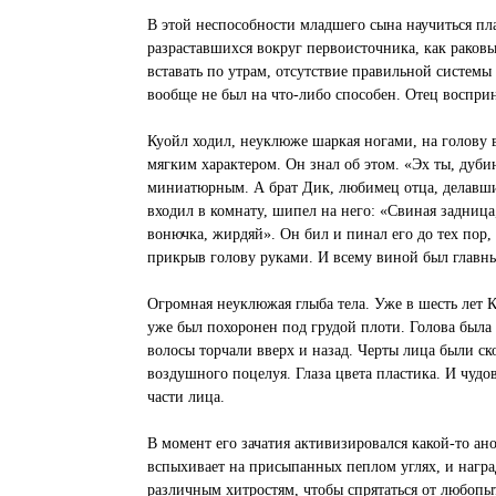
В этой неспособности младшего сына научиться пла
разраставшихся вокруг первоисточника, как раковы
вставать по утрам, отсутствие правильной системы
вообще не был на что-либо способен. Отец воспри
Куойл ходил, неуклюже шаркая ногами, на голову 
мягким характером. Он знал об этом. «Эх ты, дуби
миниатюрным. А брат Дик, любимец отца, делавший 
входил в комнату, шипел на него: «Свиная задница
вонючка, жирдяй». Он бил и пинал его до тех пор,
прикрыв голову руками. И всему виной был главны
Огромная неуклюжая глыба тела. Уже в шесть лет 
уже был похоронен под грудой плоти. Голова была
волосы торчали вверх и назад. Черты лица были с
воздушного поцелуя. Глаза цвета пластика. И чуд
части лица.
В момент его зачатия активизировался какой-то ан
вспыхивает на присыпанных пеплом углях, и награ
различным хитростям, чтобы спрятаться от любопыт