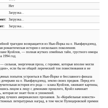
Нет
Загрузка...
ент:
Загрузка...
нт:
Загрузка...
ейной трагедии возвращается из Нью-Йорка на о. Ньюфаундленд,
ая романтическая история о нескольких поколениях
лане Куойлов, — полная жутких семейных тайн, грустного юмора
а 1994 год.
— сильная, энергичная проза, с героями, которые вполне могли
едии», если бы не общий лирический тон повествования и не
ачных попыток устроиться в Нью-Йорке и бесславного финала
 дочерьми на о. Ньюфаундленд, землю своих предков. Перед его
оучительная история его рода — клана Куойлов, оживают картины,
вшись лицом к лицу с демонами прошлого, Куойл начинает
ь, которая не знает боли и унижений.
ряд лучших американских прозаиков. За «Корабельные новости»
естижных литературных наград, в том числе Пулицеровской премии