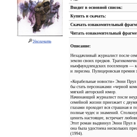
Входит в основной список:
Купить и скачать:
Скачать ознакомительный фрагм
Читать ознакомительный фрагме
Увеличить
Описание:
Незадачливый журналист после сем
землю своих предков. Трагикомичн
ньюфаундлендских поселенцев — к
и лиризма. Пулицеровская премия з
«Корабельные новости» Энни Прул 
бы стать персонажами «черной ком
мягкий авторский юмор.
Начинающий журналист после неуд
семейной жизни приезжает с двумя
глазами проходит вся страшная и п
полные чудес и знамений. Столкну
ценить настоящее, встречает любов
Этот роман выдвинул Энни Прул в 
она была удостоена нескольких пр
(1994).