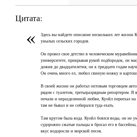
Цитата:
«
Здесь вы найдете описание нескольких лет жизни 
унылых сельских городов.
Он провел свое детство в человеческом муравейник
университете, прикрывая рукой подбородок, он ма
дожив до двадцатилетия, он к тридцати годам научи
Он очень много ел, любил свиную ножку и картош
В своей жизни он работал оптовым торговцем авт
рядом с туалетом, третьеразрядным репортером. В 
печали и неразделенной любви, Куойл переехал на
там не бывал и не собирался туда ехать.
Там кругом была вода. Куойл боялся воды, он не ум
судорожно сжатые пальцы и бросал его в бассейны,
вкус водоросли и морской песок.