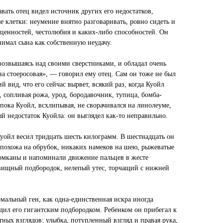
вать отец видел источник других его недостатков,
е клетки: неумение внятно разговаривать, ровно сидеть и
 ценностей, честолюбия и каких-либо способностей. Он
нимал сына как собственную неудачу.
возвышаясь над своими сверстниками, и обладал очень
на стоеросовая», — говорил ему отец. Сам он тоже не был
вид, что его сейчас вырвет, всякий раз, когда Куойл
, сопливая рожа, урод, бородавочник, тупица, бомба-
 пока Куойл, всхлипывая, не сворачивался на линолеуме,
й недостаток Куойла: он выглядел как-то неправильно.
Куойл весил тридцать шесть килограмм. В шестнадцать он
 похожа на обрубок, никаких намеков на шею, рыжеватые
комканы и напоминали движение пальцев в жесте
овищный подбородок, нелепый утес, торчащий с нижней
омальный ген, как одна-единственная искра иногда
дил его гигантским подбородком. Ребенком он прибегал к
ных взглядов: улыбка, потупленный взгляд и правая рука,