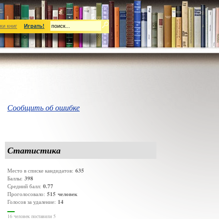
ки книг
Играть!
Сообщить об ошибке
Статистика
635
Место в списке кандидатов:
398
Баллы:
0.77
Средний балл:
515
человек
Проголосовало:
14
Голосов за удаление:
16 человек поставили 5