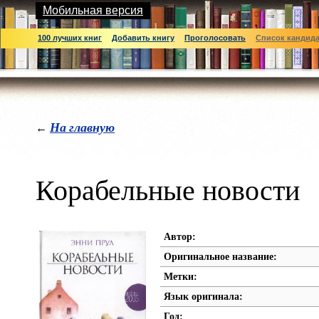
Мобильная версия
100 лучших книг
Добавить книгу
Проголосовать
Список кандид
На главную
←
Корабельные новости
Автор:
Оригинальное название:
Метки:
Язык оригинала:
Год: