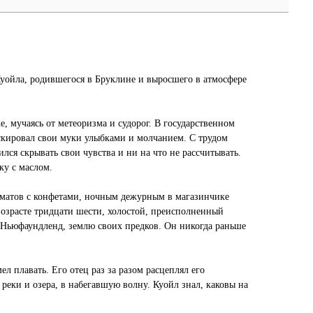
Куойла, родившегося в Бруклине и выросшего в атмосфере
е, мучаясь от метеоризма и судорог. В государственном
скировал свои муки улыбками и молчанием. С трудом
лся скрывать свои чувства и ни на что не рассчитывать.
ку с маслом.
оматов с конфетами, ночным дежурным в магазинчике
возрасте тридцати шести, холостой, преисполненный
 Ньюфаундленд, землю своих предков. Он никогда раньше
ел плавать. Его отец раз за разом расцеплял его
 реки и озера, в набегавшую волну. Куойл знал, каковы на