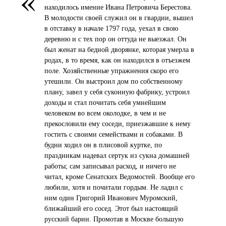
находилось имение Ивана Петровича Берестова.
В молодости своей служил он в гвардии, вышел
в отставку в начале 1797 года, уехал в свою
деревню и с тех пор он оттуда не выезжал. Он
был женат на бедной дворянке, которая умерла в
родах, в то время, как он находился в отъезжем
поле. Хозяйственные упражнения скоро его
утешили. Он выстроил дом по собственному
плану, завел у себя суконную фабрику, устроил
доходы и стал почитать себя умнейшим
человеком во всем околодке, в чем и не
прекословили ему соседи, приезжавшие к нему
гостить с своими семействами и собаками. В
будни ходил он в плисовой куртке, по
праздникам надевал сертук из сукна домашней
работы; сам записывал расход, и ничего не
читал, кроме Сенатских Ведомостей. Вообще его
любили, хотя и почитали гордым. Не ладил с
ним один Григорий Иванович Муромский,
ближайший его сосед. Этот был настоящий
русский барин. Промотав в Москве большую