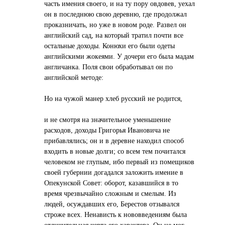
часть имения своего, и на ту пору овдовев, уехал
он в последнюю свою деревню, где продолжал
проказничать, но уже в новом роде. Развел он
английский сад, на который тратил почти все
остальные доходы. Конюхи его были одеты
английскими жокеями. У дочери его была мадам
англичанка. Поля свои обработывал он по
английской методе:
Но на чужой манер хлеб русский не родится,
и не смотря на значительное уменьшение
расходов, доходы Григорья Ивановича не
прибавлялись; он и в деревне находил способ
входить в новые долги; со всем тем почитался
человеком не глупым, ибо первый из помещиков
своей губернии догадался заложить имение в
Опекунской Совет: оборот, казавшийся в то
время чрезвычайно сложным и смелым. Из
людей, осуждавших его, Берестов отзывался
строже всех. Ненависть к нововведениям была
отличительная черта его характера. Он не мог