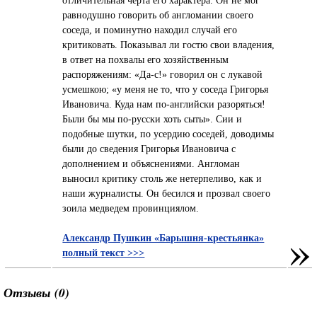
равнодушно говорить об англомании своего
соседа, и поминутно находил случай его
критиковать. Показывал ли гостю свои владения,
в ответ на похвалы его хозяйственным
распоряжениям: «Да-с!» говорил он с лукавой
усмешкою; «у меня не то, что у соседа Григорья
Ивановича. Куда нам по-английски разоряться!
Были бы мы по-русски хоть сыты». Сии и
подобные шутки, по усердию соседей, доводимы
были до сведения Григорья Ивановича с
дополнением и объяснениями. Англоман
выносил критику столь же нетерпеливо, как и
наши журналисты. Он бесился и прозвал своего
зоила медведем провинциялом.
»
Александр Пушкин «Барышня-крестьянка»
полный текст >>>
Отзывы (0)