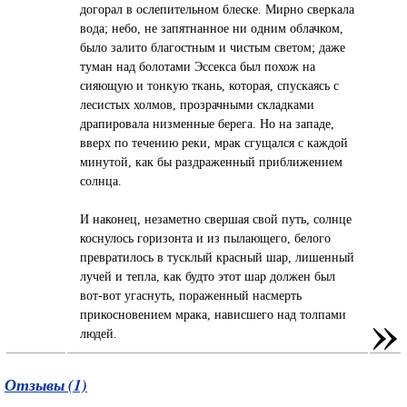
догорал в ослепительном блеске. Мирно сверкала
вода; небо, не запятнанное ни одним облачком,
было залито благостным и чистым светом; даже
туман над болотами Эссекса был похож на
сияющую и тонкую ткань, которая, спускаясь с
лесистых холмов, прозрачными складками
драпировала низменные берега. Но на западе,
вверх по течению реки, мрак сгущался с каждой
минутой, как бы раздраженный приближением
солнца.
И наконец, незаметно свершая свой путь, солнце
коснулось горизонта и из пылающего, белого
превратилось в тусклый красный шар, лишенный
лучей и тепла, как будто этот шар должен был
вот-вот угаснуть, пораженный насмерть
»
прикосновением мрака, нависшего над толпами
людей.
Отзывы (1)