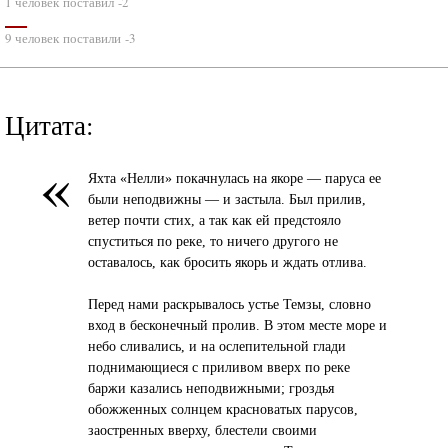
1 человек поставил -2
9 человек поставили -3
Цитата:
«
Яхта «Нелли» покачнулась на якоре — паруса ее
были неподвижны — и застыла. Был прилив,
ветер почти стих, а так как ей предстояло
спуститься по реке, то ничего другого не
оставалось, как бросить якорь и ждать отлива.
Перед нами раскрывалось устье Темзы, словно
вход в бесконечный пролив. В этом месте море и
небо сливались, и на ослепительной глади
поднимающиеся с приливом вверх по реке
баржи казались неподвижными; гроздья
обожженных солнцем красноватых парусов,
заостренных вверху, блестели своими