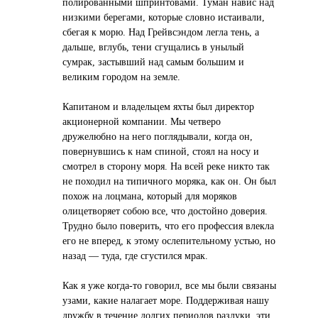
полированными шпринтовами. Туман навис над
низкими берегами, которые словно истаивали,
сбегая к морю. Над Грейвсэндом легла тень, а
дальше, вглубь, тени сгущались в унылый
сумрак, застывший над самым большим и
великим городом на земле.
Капитаном и владельцем яхты был директор
акционерной компании. Мы четверо
дружелюбно на него поглядывали, когда он,
повернувшись к нам спиной, стоял на носу и
смотрел в сторону моря. На всей реке никто так
не походил на типичного моряка, как он. Он был
похож на лоцмана, который для моряков
олицетворяет собою все, что достойно доверия.
Трудно было поверить, что его профессия влекла
его не вперед, к этому ослепительному устью, но
назад — туда, где сгустился мрак.
Как я уже когда-то говорил, все мы были связаны
узами, какие налагает море. Поддерживая нашу
дружбу в течение долгих периодов разлуки, эти