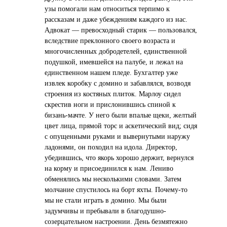
узы помогали нам относиться терпимо к
рассказам и даже убеждениям каждого из нас.
Адвокат — превосходный старик — пользовался,
вследствие преклонного своего возраста и
многочисленных добродетелей, единственной
подушкой, имевшейся на палубе, и лежал на
единственном нашем пледе. Бухгалтер уже
извлек коробку с домино и забавлялся, возводя
строения из костяных плиток. Марлоу сидел
скрестив ноги и прислонившись спиной к
бизань-мачте. У него были впалые щеки, желтый
цвет лица, прямой торс и аскетический вид; сидя
с опущенными руками и вывернутыми наружу
ладонями, он походил на идола. Директор,
убедившись, что якорь хорошо держит, вернулся
на корму и присоединился к нам. Лениво
обменялись мы несколькими словами. Затем
молчание спустилось на борт яхты. Почему-то
мы не стали играть в домино. Мы были
задумчивы и пребывали в благодушно-
созерцательном настроении. День безмятежно