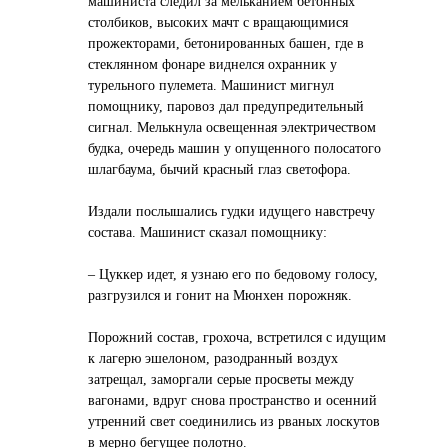
машиниста следил за мельканием бетонных
столбиков, высоких мачт с вращающимися
прожекторами, бетонированных башен, где в
стеклянном фонаре виднелся охранник у
турельного пулемета. Машинист мигнул
помощнику, паровоз дал предупредительный
сигнал. Мелькнула освещенная электричеством
будка, очередь машин у опущенного полосатого
шлагбаума, бычий красный глаз светофора.
Издали послышались гудки идущего навстречу
состава. Машинист сказал помощнику:
– Цуккер идет, я узнаю его по бедовому голосу,
разгрузился и гонит на Мюнхен порожняк.
Порожний состав, грохоча, встретился с идущим
к лагерю эшелоном, разодранный воздух
затрещал, заморгали серые просветы между
вагонами, вдруг снова пространство и осенний
утренний свет соединились из рваных лоскутов
в мерно бегущее полотно.