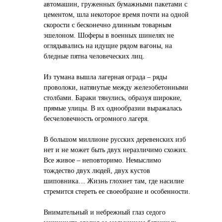
автомашин, груженных бумажными пакетами с
цементом, шла некоторое время почти на одной
скорости с бесконечно длинным товарным
эшелоном. Шоферы в военных шинелях не
оглядывались на идущие рядом вагоны, на
бледные пятна человеческих лиц.
Из тумана вышла лагерная ограда – ряды
проволоки, натянутые между железобетонными
столбами. Бараки тянулись, образуя широкие,
прямые улицы. В их однообразии выражалась
бесчеловечность огромного лагеря.
В большом миллионе русских деревенских изб
нет и не может быть двух неразличимо схожих.
Все живое – неповторимо. Немыслимо
тождество двух людей, двух кустов
шиповника… Жизнь глохнет там, где насилие
стремится стереть ее своеобразие и особенности.
Внимательный и небрежный глаз седого