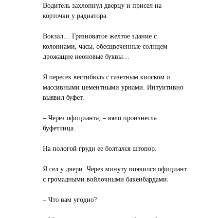
Водитель захлопнул дверцу и присел на
корточки у радиатора.
Вокзал… Грязноватое желтое здание с
колоннами, часы, обесцвеченные солнцем
дрожащие неоновые буквы…
Я пересек вестибюль с газетным киоском и
массивными цементными урнами. Интуитивно
выявил буфет.
– Через официанта, – вяло произнесла
буфетчица.
На пологой груди ее болтался штопор.
Я сел у двери. Через минуту появился официант
с громадными войлочными бакенбардами.
– Что вам угодно?