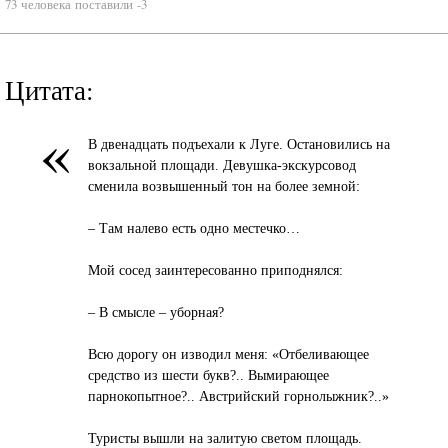
73 человека поставили -3
Цитата:
«
В двенадцать подъехали к Луге. Остановились на
вокзальной площади. Девушка-экскурсовод
сменила возвышенный тон на более земной:
– Там налево есть одно местечко…
Мой сосед заинтересованно приподнялся:
– В смысле – уборная?
Всю дорогу он изводил меня: «Отбеливающее
средство из шести букв?.. Вымирающее
парнокопытное?.. Австрийский горнолыжник?..»
Туристы вышли на залитую светом площадь.