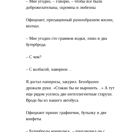
– Мне угодно, – говорю, – чтобы все были
доброжелательны, скромны и любезны.
Официант, пресыщенный разнообразием жизни,
молчал.
– Мне угодно сто граммов водки, пиво и два
бутерброда.
– С чем?
– С колбасой, наверное…
Я достал папиросы, закурил. Безобразно
дрожали руки. «Стакан бы не выронить…» А тут
еще рядом уселись две интеллигентные старухи.
Вроде бы из нашего автобуса.
Официант принес графинчик, бутылку и две
конфеты.
– Бутерброды кончились, – проговорил он с