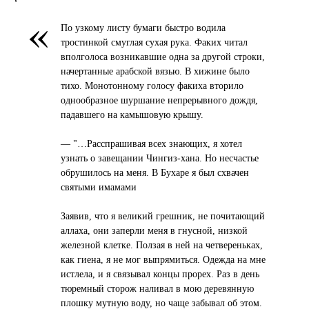
«
По узкому листу бумаги быстро водила
тростинкой смуглая сухая рука. Факих читал
вполголоса возникавшие одна за другой строки,
начертанные арабской вязью. В хижине было
тихо. Монотонному голосу факиха вторило
однообразное шуршание непрерывного дождя,
падавшего на камышовую крышу.
— "…Расспрашивая всех знающих, я хотел
узнать о завещании Чингиз-хана. Но несчастье
обрушилось на меня. В Бухаре я был схвачен
святыми имамами
Заявив, что я великий грешник, не почитающий
аллаха, они заперли меня в гнусной, низкой
железной клетке. Ползая в ней на четвереньках,
как гиена, я не мог выпрямиться. Одежда на мне
истлела, и я связывал концы прорех. Раз в день
тюремный сторож наливал в мою деревянную
плошку мутную воду, но чаще забывал об этом.