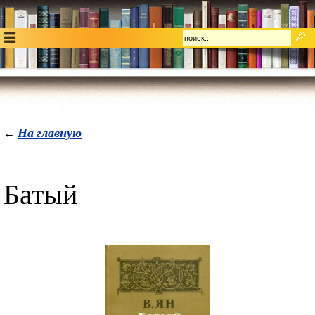
На главную
←
Батый