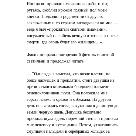
Иногда он приводил скованного раба, и тот,
ругаясь, скоблил крюком грязный пол моей
клетки. Подходили родственники других
заключенных и со страхом заглядывали ко мне —
ведь я был «проклятый святыми имамами»,
«осужденный на гибель вечную и теперь и после
смерти, где огонь будет его жилищем…».
Факих поправил нагоревший фитиль глиняной
светильни и продолжал читать:
— "Однажды я заметил, что возле клетки, не
боясь насмешек и проклятий, стоит девушка из
презираемого кипчаками бродячего племени
огнепоклонников люли. Она положила мне
горсть изюма и орехов и отбежала. На другой
день она явилась снова, закутанная в длинную до
земли черную шаль. Девушка бесшумно
проскользнула вдоль тюремной стены и принесла
мне лепешку и кусок дыни. Потом, ухватившись
смуглыми пальцами в серебряных кольцах за