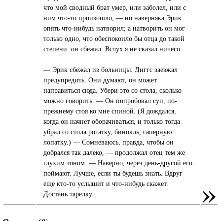
что мой сводный брат умер, или заболел, или с
ним что-то произошло, — но наверняка Эрик
опять что-нибудь натворил; а натворить он мог
только одно, что обеспокоило бы отца до такой
степени: он сбежал. Вслух я не сказал ничего.
— Эрик сбежал из больницы. Диггс заезжал
предупредить. Они думают, он может
направиться сюда. Убери это со стола, сколько
можно говорить. — Он попробовал суп, по-
прежнему стоя ко мне спиной. (Я дождался,
когда он начнет оборачиваться, и только тогда
убрал со стола рогатку, бинокль, саперную
лопатку.) — Сомневаюсь, правда, чтобы он
добрался так далеко, — продолжал отец тем же
глухим тоном. — Наверно, через день-другой его
поймают. Лучше, если ты будешь знать. Вдруг
»
еще кто-то услышит и что-нибудь скажет.
Достань тарелку.