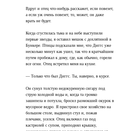
Вдруг и отец что-нибудь расскажет, если повезет,
а если уж очень повезет, то, может, он даже
врать не будет.
Когда сгустилась тьма и на небе выступили
первые звезды, я оставил мешок с дохлятиной в
Бункере. Птицы подсказали мне, что Диггс уже
несколько минут как ушел, так что я кратчайшим
путем пробежал к дому, где, как обычно, горели
все огни. Отец встретил меня на кухне.
— Только что был Диггс. Ты, наверно, в курсе.
Он сунул толстую недокуренную сигару под
струю холодной воды и, когда та громко
зашипела и потухла, бросил размокший окурок в
мусорное ведро. Я пристроил свое хозяйство на
большом столе, выдвинул стул и, пожав
плечами, уселся. Отец включил газ под
кастрюлей с супом, приподнял крышку,