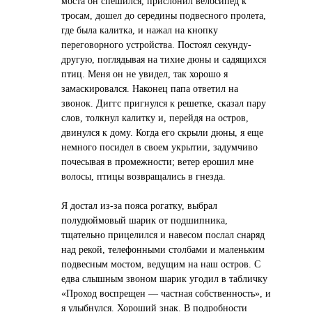
моста он спешился, прислонил велосипед к
тросам, дошел до середины подвесного пролета,
где была калитка, и нажал на кнопку
переговорного устройства. Постоял секунду-
другую, поглядывая на тихие дюны и садящихся
птиц. Меня он не увидел, так хорошо я
замаскировался. Наконец папа ответил на
звонок. Диггс пригнулся к решетке, сказал пару
слов, толкнул калитку и, перейдя на остров,
двинулся к дому. Когда его скрыли дюны, я еще
немного посидел в своем укрытии, задумчиво
почесывая в промежности; ветер ерошил мне
волосы, птицы возвращались в гнезда.
Я достал из-за пояса рогатку, выбрал
полудюймовый шарик от подшипника,
тщательно прицелился и навесом послал снаряд
над рекой, телефонными столбами и маленьким
подвесным мостом, ведущим на наш остров. С
едва слышным звоном шарик угодил в табличку
«Проход воспрещен — частная собственность», и
я улыбнулся. Хороший знак. В подробности