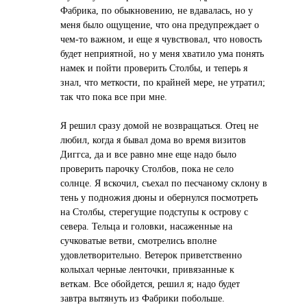
Фабрика, по обыкновению, не вдавалась, но у
меня было ощущение, что она предупреждает о
чем-то важном, и еще я чувствовал, что новость
будет неприятной, но у меня хватило ума понять
намек и пойти проверить Столбы, и теперь я
знал, что меткости, по крайней мере, не утратил;
так что пока все при мне.
Я решил сразу домой не возвращаться. Отец не
любил, когда я бывал дома во время визитов
Диггса, да и все равно мне еще надо было
проверить парочку Столбов, пока не село
солнце. Я вскочил, съехал по песчаному склону в
тень у подножия дюны и обернулся посмотреть
на Столбы, стерегущие подступы к острову с
севера. Тельца и головки, насаженные на
сучковатые ветви, смотрелись вполне
удовлетворительно. Ветерок приветственно
колыхал черные ленточки, привязанные к
веткам. Все обойдется, решил я; надо будет
завтра вытянуть из Фабрики побольше.