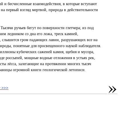
й и бесчисленные взаимодействия, в которые вступают
на первый взгляд мертвой, природа в действительности
ысячи ручьев бегут по поверхности глетчера; из под
им ледником со дна его ложа, треск камней,
, слышится гром падающих лавин, разрушающих все на
природы, понятные для просвещенного наукой наблюдателя.
иллионы кубических саженей камня, щебня и мусора,
де россыпей, мощные водные отложения в устьях рек,
сты лёсса, залегающие на протяжении многих тысяч
траницы огромной книги геологической летописи.
»
 >>>