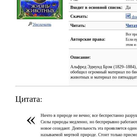
Входит в основной список:
Да
Скачать:
do
Увеличить
Читать:
Чита
Все пр
Авторские права:
Если п
этом и
Описание:
Альфред Эдмунд Брэм (1829–1884),
обобщил огромный материал по био
животных и материал по пятнадцат
Цитата:
«
Ничто в природе не вечно; все беспрестанно разруш
Силы природы медленно, но беспрерывно работают
новое созидают. Деятельность эта проявляется оди
называемой мертвой природе. Стоит только присм