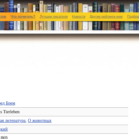
атов
Что почитать?
Лучшие писатели
Новости
Другие рейтинги книг
Подбор
ед Брем
s Tierleben
ая литература
,
О животных
цкий
1869