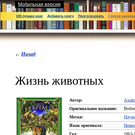
Мобильная версия
100 лучших книг
Добавить книгу
Проголосовать
Список кандид
Назад
←
Жизнь животных
Автор:
Альфр
Оригинальное название:
Brehm
Метки:
Научн
Язык оригинала:
Неме
Год:
1863-