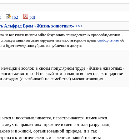
c
fb2
pdf
ть Альфред Брем «Жизнь животных» >>>
ава на все книги на этом сайте безусловно принадлежат их правообладателям.
убликация книги на сайте нарушает чьи-либо авторские права,
сообщите нам
об
 она будет немедленно убрана из публичного доступа
 немецкий зоолог, в своем популярном труде «Жизнь животных»
логии животных. В первый том издания вошел очерк о царстве
и отрядам (с разбивкой на семейства) млекопитающих.
ается и восстанавливается, перестраивается, изменяется.
 в двух направлениях: прежнее изменяют или разрушают,
наково и в живой, организованной природе, и в так
отреться к многочисленным явлениям нашей планеты,