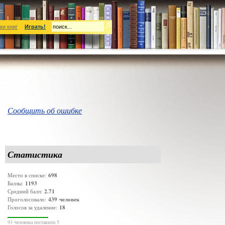
ки книг
Играть!
Сообщить об ошибке
Статистика
698
Место в списке:
1193
Баллы:
2.71
Средний балл:
439
человек
Проголосовало:
18
Голосов за удаление:
93 человека поставили 5