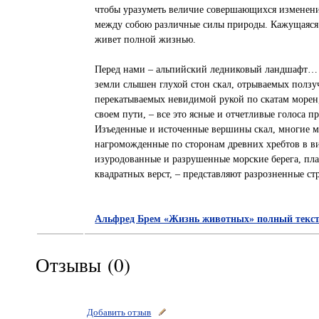
чтобы уразуметь величие совершающихся изменени
между собою различные силы природы. Кажущаяся 
живет полной жизнью.
Перед нами – альпийский ледниковый ландшафт… Т
земли слышен глухой стон скал, отрываемых ползуч
перекатываемых невидимой рукой по скатам морен
своем пути, – все это ясные и отчетливые голоса 
Изъеденные и источенные вершины скал, многие м
нагроможденные по сторонам древних хребтов в ви
изуродованные и разрушенные морские берега, пла
квадратных верст, – представляют разрозненные с
Альфред Брем «Жизнь животных» полный текст
Отзывы (0)
Добавить отзыв