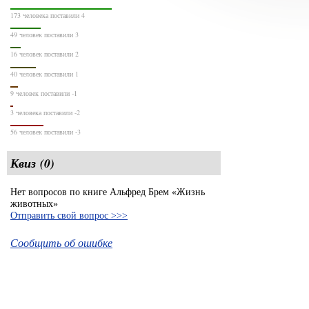
173 человека поставили 4
49 человек поставили 3
16 человек поставили 2
40 человек поставили 1
9 человек поставили -1
3 человека поставили -2
56 человек поставили -3
Квиз (0)
Нет вопросов по книге Альфред Брем «Жизнь
животных»
Отправить свой вопрос >>>
Сообщить об ошибке