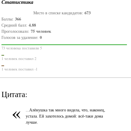
Статистика
673
Место в списке кандидатов:
366
Баллы:
4.88
Средний балл:
75
человек
Проголосовало:
0
Голосов за удаление:
73 человека поставили 5
1 человек поставил 2
1 человек поставил -1
Цитата:
«
...Алёнушка так много видела, что, наконец,
устала. Ей захотелось домой: всё-таки дома
лучше.