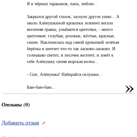
Я и чёрных тараканов, папа, люблю...
Закрылся другой глазок, заснуло другое ушко... А
около Алёнушкиной кроватки зеленеет весело
весенняя травка, улыбаются цветочки, - много
цветочков: голубые, розовые, жёлтые, красные,
синие. Наклонилась над самой кроваткой зелёная
берёзка и шепчет что-то так ласково-ласково. И
солнышко светит, и песочек желтеет, и зовёт к
себе Алёнушку синяя морская волна...
- Спи, Алёнушка! Набирайся силушки...
»
Баю-баю-баю...
Отзывы (0)
Добавить отзыв