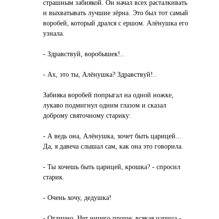
страшным забиякой. Он начал всех расталкивать
и выхватывать лучшие зёрна. Это был тот самый
воробей, который дрался с ершом. Алёнушка его
узнала.
- Здравствуй, воробышек!..
- Ах, это ты, Алёнушка? Здравствуй!..
Забияка воробей попрыгал на одной ножке,
лукаво подмигнул одним глазом и сказал
доброму святочному старику:
- А ведь она, Алёнушка, хочет быть царицей...
Да, я давеча слышал сам, как она это говорила.
- Ты хочешь быть царицей, крошка? - спросил
старик.
- Очень хочу, дедушка!
- Отлично. Нет ничего проще: всякая царица -