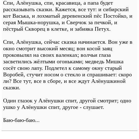
Спи, Алёнушка, спи, красавица, а папа будет
рассказывать сказки. Кажется, все тут: и сибирский
кот Васька, и лохматый деревенский пёс Постойко, и
серая Мышка-норушка, и Сверчок за печкой, и
пёстрый Скворец в клетке, и забияка Петух.
Спи, Алёнушка, сейчас сказка начинается. Вон уже в
окно смотрит высокий месяц; вон косой заяц
проковылял на своих валенках; волчьи глаза
засветились жёлтыми огоньками; медведь Мишка
сосёт свою лапу. Подлетел к самому окну старый
Воробей, стучит носом о стекло и спрашивает: скоро
ли? Все тут, все в сборе, и все ждут Алёнушкиной
сказки.
Один глазок у Алёнушки спит, другой смотрит; одно
ушко у Алёнушки спит, другое - слушает.
Баю-баю-баю...