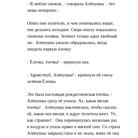
- Я люблю снежок, - говорила Алёнушка. - без
зимы нехорошо...
Опять они полетели, и чем понимались выше,
тем делалось холоднее. Скоро внизу показались
снежные поляны. Зеленел только один хвойный
лес. Алёнушка ужасно обрадовалась, когда
увидела первую ёлочку:
- Ёлочка, ёлочка! - крикнула она.
- Здравствуй, Алёнушка! - крикнула ей снизу
зелёная Ёлочка.
Это была настоящая рождественская ёлочка, -
Алёнушка сразу её узнала. Ах, какая милая
ёлочка!.. Алёнушка наклонилась, чтобы сказать
ей, какая она милая, и вдруг полетела вниз. Ух,
как страшно!.. Она перевернулась несколько раз
в воздухе и упала прямо в мягкий снег. Со страха
Алёнушка закрыла глаза и не знала, жива ли она