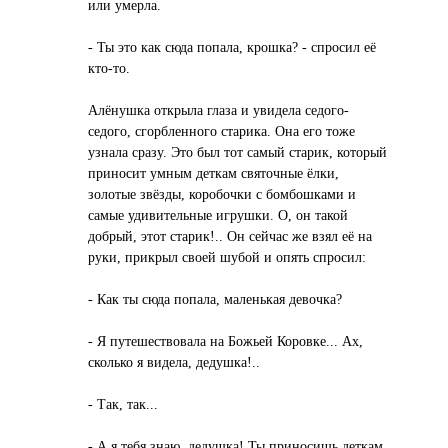
или умерла.
- Ты это как сюда попала, крошка? - спросил её
кто-то.
Алёнушка открыла глаза и увидела седого-
седого, сгорбленного старика. Она его тоже
узнала сразу. Это был тот самый старик, который
приносит умным деткам святочные ёлки,
золотые звёзды, коробочки с бомбошками и
самые удивительные игрушки. О, он такой
добрый, этот старик!.. Он сейчас же взял её на
руки, прикрыл своей шубой и опять спросил:
- Как ты сюда попала, маленькая девочка?
- Я путешествовала на Божьей Коровке... Ах,
сколько я видела, дедушка!..
- Так, так...
- А я тебя знаю, дедушка! Ты приносишь деткам