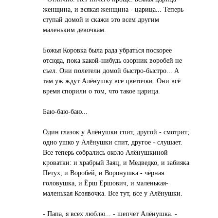
женщина, и всякая женщина - царица... Теперь
ступай домой и скажи это всем другим
маленьким девочкам.
Божья Коровка была рада убраться поскорее
отсюда, пока какой-нибудь озорник воробей не
съел. Они полетели домой быстро-быстро... А
там уж ждут Алёнушку все цветочки. Они всё
время спорили о том, что такое царица.
Баю-баю-баю...
Один глазок у Алёнушки спит, другой - смотрит;
одно ушко у Алёнушки спит, другое - слушает.
Все теперь собрались около Алёнушкиной
кроватки: и храбрый Заяц, и Медведко, и забияка
Петух, и Воробей, и Воронушка - чёрная
головушка, и Ёрш Ершович, и маленькая-
маленькая Козявочка. Все тут, все у Алёнушки.
- Папа, я всех люблю... - шепчет Алёнушка. -