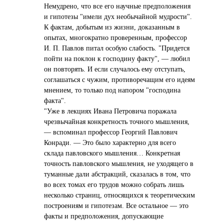
Немудрено, что все его научные предположения
и гипотезы "имели дух необычайной мудрости".
К фактам, добытым из жизни, доказанным в
опытах, многократно проверенным, профессор
И. П. Павлов питал особую слабость. "Придется
пойти на поклон к господину факту", — любил
он повторять. И если случалось ему отступать,
соглашаться с чужим, противоречащим его идеям
мнением, то только под напором "господина
факта".
"Уже в лекциях Ивана Петровича поражала
чрезвычайная конкретность точного мышления,
— вспоминал профессор Георгий Павлович
Конради. — Это было характерно для всего
склада павловского мышления… Конкретная
точность павловского мышления, не уходящего в
туманные дали абстракций, сказалась в том, что
во всех томах его трудов можно собрать лишь
несколько страниц, относящихся к теоретическим
построениям и гипотезам. Все остальное — это
факты и предположения, допускающие