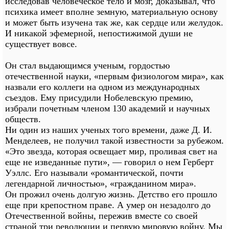
исследовав человеческое тело и мозг, доказывал, что
психика имеет вполне земную, материальную основу
и может быть изучена так же, как сердце или желудок.
И никакой эфемерной, непостижимой души не
существует вовсе.
Он стал выдающимся ученым, гордостью
отечественной науки, «первым физиологом мира», как
назвали его коллеги на одном из международных
съездов. Ему присудили Нобелевскую премию,
избрали почетным членом 130 академий и научных
обществ.
Ни один из наших ученых того времени, даже Д. И.
Менделеев, не получил такой известности за рубежом.
«Это звезда, которая освещает мир, проливая свет на
еще не изведанные пути», — говорил о нем Герберт
Уэллс. Его называли «романтической, почти
легендарной личностью», «гражданином мира».
Он прожил очень долгую жизнь. Детство его прошло
еще при крепостном праве. А умер он незадолго до
Отечественной войны, пережив вместе со своей
страной три революции и первую мировую войну. Мы