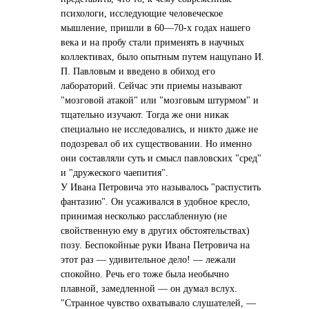
психологи, исследующие человеческое
мышление, пришли в 60—70-х годах нашего
века и на пробу стали применять в научных
коллективах, было опытным путем нащупано И.
П. Павловым и введено в обиход его
лабораторий. Сейчас эти приемы называют
"мозговой атакой" или "мозговым штурмом" и
тщательно изучают. Тогда же они никак
специально не исследовались, и никто даже не
подозревал об их существовании. Но именно
они составляли суть и смысл павловских "сред"
и "дружеского чаепития".
У Ивана Петровича это называлось "распустить
фантазию". Он усаживался в удобное кресло,
принимая несколько расслабленную (не
свойственную ему в других обстоятельствах)
позу. Беспокойные руки Ивана Петровича на
этот раз — удивительное дело! — лежали
спокойно. Речь его тоже была необычно
плавной, замедленной — он думал вслух.
"Странное чувство охватывало слушателей, —