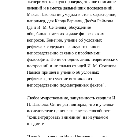
экспериментальную проверку, точное описание
явлений и наметка дальнейших исследований.
Мысль Павлова не уходила в столь характерное,
например, для Клода Бернала, Дюбуа Раймона
(да и И. М. Сеченова) обсуждение
общебиологических и даже философских
вопросов. Конечно, учение об условных
рефлексах содержит великую теорию и
непосредственно связано с проблемами
философии. Но не от одних лишь теоретических
построений и не только от идей И. М. Сеченова
Павлов пришел к учению об условных
рефлексах; это учение возникло из
непосредственно подсмотренных фактов".
Любое мудрствование, запутанность сердили И.
П. Павлова. Он не раз повторял, что в ученом-
исследователе ценит выше всего способность
"концентрировать внимание" на изучаемом
предмете.
"Гений, — говорил Иван Петрович, — это