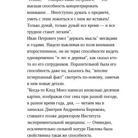
высшая способность концентрировать
внимание… Неотступно думать о предмете,
уметь с этим ложиться и с ним же вставать!
Только думай, только думай все время — и все
трудное станет легким".
Иван Петрович умел "держать мысль" месяцами
и годами. Нацело выключая из поля внимания
второстепенное, он не терял способности видеть
одновременно "и лес и деревья", как сказал кто-
то из его сотрудников. Поразительной была его
способность даже на, казалось бы, "вполне
исчерпанный факт" смотреть по-новому, замечая
в нем новые детали.
"Когда-то Клод Монэ написал несколько десятков
картин, изображая стог сена при разной погоде,
в разное время года, дня, — читаем мы в
записках Дмитрия Андреевича Бирюкова,
ставшего позже директором Института
экспериментальной медицины. — Очевидно,
исключительно сильной натуре Павлова была
свойственна такая же способность