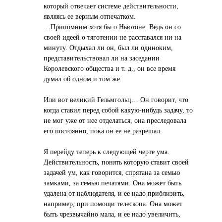
который отвечает системе действительности,
являясь ее верным отпечатком.
…Припомним хотя бы о Ньютоне. Ведь он со
своей идеей о тяготении не расставался ни на
минуту. Отдыхал ли он, был ли одиноким,
представительствовал ли на заседании
Королевского общества и т. д., он все время
думал об одном и том же.
Или вот великий Гельмгольц… Он говорит, что
когда ставил перед собой какую-нибудь задачу, то
не мог уже от нее отделаться, она преследовала
его постоянно, пока он ее не разрешал.
Я перейду теперь к следующей черте ума.
Действительность, понять которую ставит своей
задачей ум, как говорится, спрятана за семью
замками, за семью печатями. Она может быть
удалена от наблюдателя, и ее надо приблизить,
например, при помощи телескопа. Она может
быть чрезвычайно мала, и ее надо увеличить,