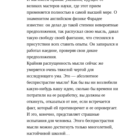
великих мастеров науки, где этот прием
применяется полностью в самой высшей мере. О
знаменитом английском физике Фарадее
известно: он делал до такой степени невероятные
предположения, так распускал свою мысль, давал
такую свободу своей фантазии, что стеснялся в
присутствии всех ставить опыты. Он запирался и
работал наедине, проверяя свои дикие
предположения.
Крайняя распущенность мысли сейчас же
умеряется очень тяжелой чертой для
исследующего ума. Это — абсолютное
беспристрастие мысли! Как бы вы ни возлюбили
какую-нибудь вашу идею, сколько бы времени ни
потратили на ее разработку, вы должны ее
откинуть, отказаться от нее, если встречается
факт, который ей противоречит и ее опровергает.
И это, конечно, представляет страшные
испытания для человека. Этого беспристрастия
мысли можно достигнуть только многолетней,
настойчивой школой…