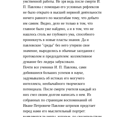
умственной работы. Не зря ведь после смерти И.
П. Павлова с помощью его условных рефлексов
не было открыто в высшей нервной деятельности
ничего равного по масштабам тому, что добыто
им самим. Видно, дело не только в том, что
главное было уже найдено, а и в том, что не
нашлось столь же глубокого ума, способного
проникнуть в новые пласты знания. Да и
павловские "среды" без него утеряли свое
значение, выродились в обычные заседания с
протоколом и председателем: коллективное
думание без лидера забуксовало.
Почти все ученики И. П. Павлова, сами
добившиеся больших успехов в науке,
задумывались об истоках его могучего
интеллекта, необычайного творческого
потенциала. После смерти учителя каждый из
них счел своим долгом написать о нем. Из
собранных по страницам воспоминаний об
Иване Петровиче Павлове штрихов предстает
перед нами его мыслительный портрет:
выявляются те черты, которые, по свидетельствам