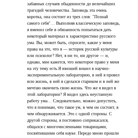
забавных случаев обыденности до величайших
трагедий человечества. Заповедь эта очень
коротка, она состоит из трех слов: "Познай
самого себя"… Выполняя классическую заповедь,
я вменил себе в обязанность попытаться дать
некоторый материал к характеристике русского
ума. Вы, может быть, спросите, какие у меня
права на это, что я — историк русской культуры
или психолог? Нет, я ни то, ни другое — и,
однако, мне кажется, что некоторое право у меня
на эту тему есть.Я юношей вошел в научно-
экспериментальную лабораторию, в ней я провел
всю жизнь, в ней я сделался стариком и в ней же
мечтаю окончить свою жизнь. Что же я видел в
этой лаборатории? Я видел здесь неустанную
работу ума… Следовательно, можно допустить,
что я понимаю, что такое ум, в чем он состоит, в
чем обнаруживается. Это с одной стороны. С
другой стороны, я постоянно соприкасался,
общался с многочисленными товарищами,
посвятившими себя науке. Передо мною прошли