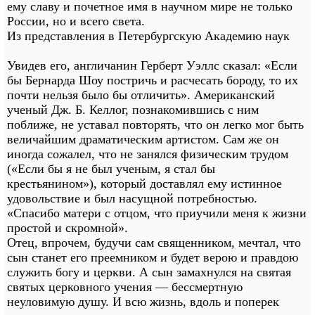
ему славу и почетное имя в научном мире не только
России, но и всего света.
Из представления в Петербургскую Академию наук
Увидев его, англичанин Герберт Уэллс сказал: «Если
бы Бернарда Шоу постричь и расчесать бороду, то их
почти нельзя было бы отличить». Американский
ученый Дж. Б. Келлог, познакомившись с ним
поближе, не уставал повторять, что он легко мог быть
величайшим драматическим артистом. Сам же он
иногда сожалел, что не занялся физическим трудом
(«Если бы я не был ученым, я стал бы
крестьянином»), который доставлял ему истинное
удовольствие и был насущной потребностью.
«Спасибо матери с отцом, что приучили меня к жизни
простой и скромной».
Отец, впрочем, будучи сам священником, мечтал, что
сын станет его преемником и будет верою и правдою
служить богу и церкви. А сын замахнулся на святая
святых церковного учения — бессмертную
неуловимую душу. И всю жизнь, вдоль и поперек