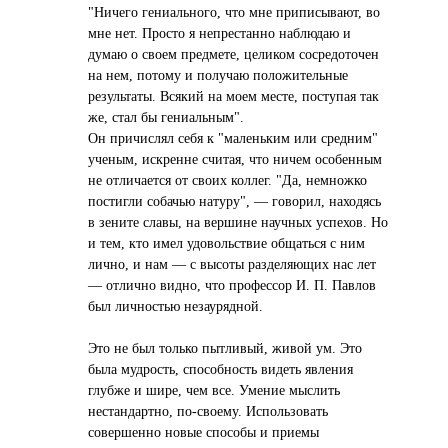
"Ничего гениального, что мне приписывают, во
мне нет. Просто я непрестанно наблюдаю и
думаю о своем предмете, целиком сосредоточен
на нем, потому и получаю положительные
результаты. Всякий на моем месте, поступая так
же, стал бы гениальным".
Он причислял себя к "маленьким или средним"
ученым, искренне считая, что ничем особенным
не отличается от своих коллег. "Да, немножко
постигли собачью натуру", — говорил, находясь
в зените славы, на вершине научных успехов. Но
и тем, кто имел удовольствие общаться с ним
лично, и нам — с высоты разделяющих нас лет
— отлично видно, что профессор И. П. Павлов
был личностью незаурядной.
Это не был только пытливый, живой ум. Это
была мудрость, способность видеть явления
глубже и шире, чем все. Умение мыслить
нестандартно, по-своему. Использовать
совершенно новые способы и приемы