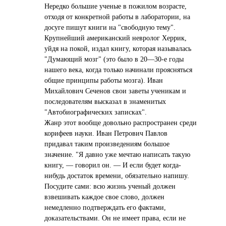
Нередко большие ученые в пожилом возрасте,
отходя от конкретной работы в лаборатории, на
досуге пишут книги на "свободную тему".
Крупнейший американский невролог Херрик,
уйдя на покой, издал книгу, которая называлась
"Думающий мозг" (это было в 20—30-е годы
нашего века, когда только начинали проясняться
общие принципы работы мозга). Иван
Михайлович Сеченов свои заветы ученикам и
последователям высказал в знаменитых
"Автобиографических записках".
Жанр этот вообще довольно распространен среди
корифеев науки. Иван Петрович Павлов
придавал таким произведениям большое
значение. "Я давно уже мечтаю написать такую
книгу, — говорил он. — И если будет когда-
нибудь достаток времени, обязательно напишу.
Посудите сами: всю жизнь ученый должен
взвешивать каждое свое слово, должен
немедленно подтверждать его фактами,
доказательствами. Он не имеет права, если не