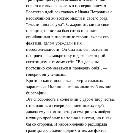
остается только сожалеть о несвершившемся.
Богатство идей сочеталось у Ивана Петровича с
необычайной живостью мысли и своего рода
"эластичностью ума". С жаром отстаивая свои
позиции, он всегда был готов признать
ошибочными выношенные теории, ежели его
фактами, делом убеждали в их
несостоятельности. Он был как бы постоянно
настроен на самокритику и даже некоторый
скептицизм к самому себе. "Вы должны
постоянно сомневаться и проверять себя", —
говорил он ученикам.
Критическая самооценка — черта сильных
характеров. Именно с нее начинаются большие
биографии.
Эта способность в сочетании с даром творчества,
с постоянным генерированием новых идей
давала ему возможность рассматривать любую
научную проблему не только изнутри, но и как
бы со стороны. И необыкновенно расширяла
границы его видения одних и тех же фактов.