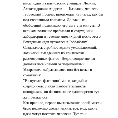
писал один из павловских учеников, Леонид
Александрович Андреев. — Казалось, что весь
творческий процесс происходит на глазах, как бы
под стеклянным колпаком. До важных
обобщений поднимался его ум в эти минуты. В
великом волненье пребывали и сотрудники
лаборатории в течение многих дней после этого.
Рожденная идея пускалась в "обработку".
Создавалось стройное здание умозаключений,
логически выведенных из критически
рассмотренных фактов. Недостающие звенья
дополнялись новыми экспериментами.
Устаревшее выбрасывалось вон без всякого
сожаления".
"Распускать фантазию" мог и каждый из
сотрудников. Любая изобретательность
поощрялась, но беспочвенное фантазерство тут
же пресекалось.
Как правило, первое высказывание новой мысли
было несколько скептическим: вот, мол, какие
идеи могут посетить человека. Тут-то и