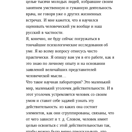
целые тысячи молодых людей, избравшие своим
занятием умственную и гуманную деятельность
врача, не говоря уже о других жизненных
встречах. И мне кажется, что я научился
оценивать человеческий ум вообще и наш
русский в частности.
Я, конечно, не буду сейчас погружаться в
тончайшие психологические исследования об
уме. Я ко всему вопросу отнесусь чисто
практически. Я опишу вам ум в его работе, как я
это знаю по личному опыту и на основании
заявлений величайших представителей
человеческой мысли…
Что такое научная лаборатория? Это маленький
мир, маленький уголочек действительности. И в
этот уголочек устремляется человек со своим
умом и ставит себе задачей узнать эту
действительность: из каких она состоит
элементов, как они сгруппированы, связаны, что
от чего зависит и т. д. Словом, человек имеет
целью освоиться с этой действительностью так,
чтобы можно было верно предсказывать, что