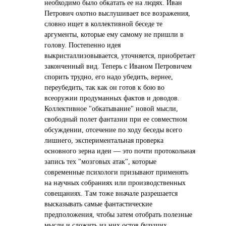
необходимо было обкатать ее на людях. Иван
Петрович охотно выслушивает все возражения,
словно ищет в коллективной беседе те
аргументы, которые ему самому не пришли в
голову. Постепенно идея
выкристаллизовывается, уточняется, приобретает
законченный вид. Теперь с Иваном Петровичем
спорить трудно, его надо убедить, вернее,
переубедить, так как он готов к бою во
всеоружии продуманных фактов и доводов.
Коллективное "обкатывание" новой мысли,
свободный полет фантазии при ее совместном
обсуждении, отсечение по ходу беседы всего
лишнего, экспериментальная проверка
основного зерна идеи — это почти протокольная
запись тех "мозговых атак", которые
современные психологи призывают применять
на научных собраниях или производственных
совещаниях. Там тоже вначале разрешается
высказывать самые фантастические
предположения, чтобы затем отобрать полезные
мысли и сложить из них остов будущих