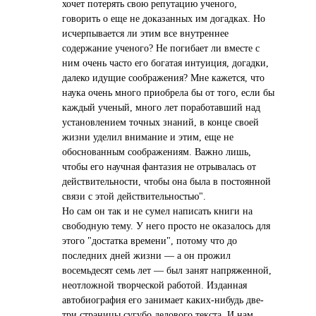
хочет потерять свою репутацию ученого,
говорить о еще не доказанных им догадках. Но
исчерпывается ли этим все внутреннее
содержание ученого? Не погибает ли вместе с
ним очень часто его богатая интуиция, догадки,
далеко идущие соображения? Мне кажется, что
наука очень много приобрела бы от того, если бы
каждый ученый, много лет поработавший над
установлением точных знаний, в конце своей
жизни уделил внимание и этим, еще не
обоснованным соображениям. Важно лишь,
чтобы его научная фантазия не отрывалась от
действительности, чтобы она была в постоянной
связи с этой действительностью".
Но сам он так и не сумел написать книги на
свободную тему. У него просто не оказалось для
этого "достатка времени", потому что до
последних дней жизни — а он прожил
восемьдесят семь лет — был занят напряженной,
неотложной творческой работой. Изданная
автобиография его занимает каких-нибудь две-
три страницы сугубо делового текста. И нам