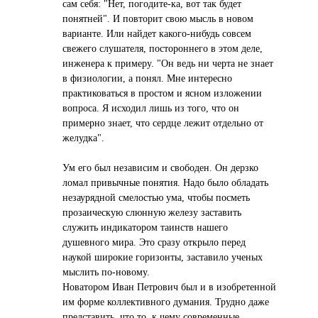
сам себя: "Нет, погодите-ка, вот так будет
понятней". И повторит свою мысль в новом
варианте. Или найдет какого-нибудь совсем
свежего слушателя, постороннего в этом деле,
инженера к примеру. "Он ведь ни черта не знает
в физиологии, а понял. Мне интересно
практиковаться в простом и ясном изложении
вопроса. Я исходил лишь из того, что он
примерно знает, что сердце лежит отдельно от
желудка".
Ум его был независим и свободен. Он дерзко
ломал привычные понятия. Надо было обладать
незаурядной смелостью ума, чтобы посметь
прозаическую слюнную железу заставить
служить индикатором таинств нашего
душевного мира. Это сразу открыло перед
наукой широкие горизонты, заставило ученых
мыслить по-новому.
Новатором Иван Петрович был и в изобретенной
им форме коллективного думания. Трудно даже
представить, что то, к чему современные