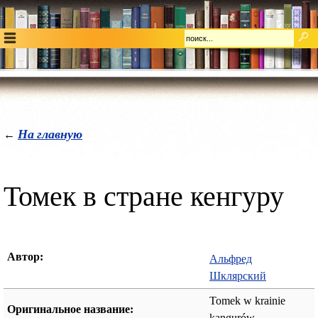
На главную
←
Томек в стране кенгуру
Автор:
Альфред
Шклярский
Tomek w krainie
Оригинальное название:
kangurów