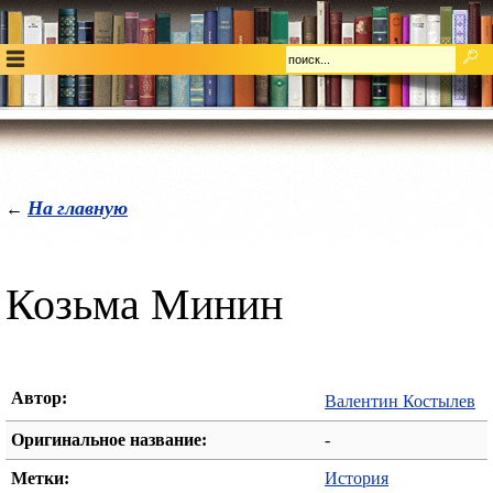
На главную
←
Козьма Минин
Автор:
Валентин Костылев
Оригинальное название:
-
Метки:
История