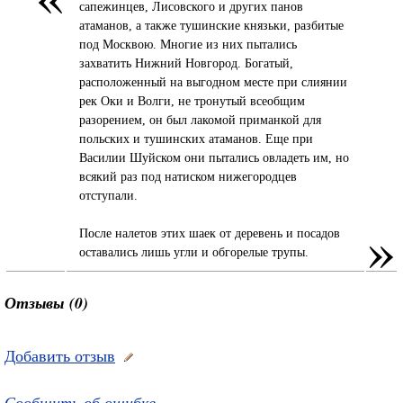
сапежинцев, Лисовского и других панов
атаманов, а также тушинские князьки, разбитые
под Москвою. Многие из них пытались
захватить Нижний Новгород. Богатый,
расположенный на выгодном месте при слиянии
рек Оки и Волги, не тронутый всеобщим
разорением, он был лакомой приманкой для
польских и тушинских атаманов. Еще при
Василии Шуйском они пытались овладеть им, но
всякий раз под натиском нижегородцев
отступали.
»
После налетов этих шаек от деревень и посадов
оставались лишь угли и обгорелые трупы.
Отзывы (0)
Добавить отзыв
Сообщить об ошибке