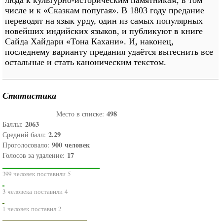
люда к культурно-историческим памятникам, в том
числе и к «Сказкам попугая». В 1803 году предание
переводят на язык урду, один из самых популярных
новейших индийских языков, и публикуют в книге
Сайда Хайдари «Тона Кахани». И, наконец,
последнему варианту предания удаётся вытеснить все
остальные и стать каноническим текстом.
Статистика
498
Место в списке:
2063
Баллы:
2.29
Средний балл:
900
человек
Проголосовало:
17
Голосов за удаление:
399 человек поставили 5
3 человека поставили 4
1 человек поставил 2