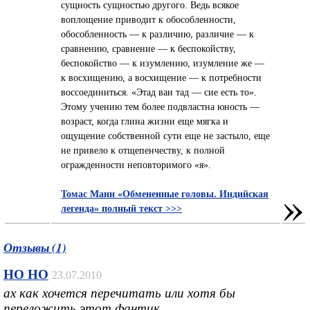
сущность сущностью другого. Ведь всякое
воплощение приводит к обособленности,
обособленность — к различию, различие — к
сравнению, сравнение — к беспокойству,
беспокойство — к изумлению, изумление же —
к восхищению, а восхищение — к потребности
воссоединиться. «Этад ваи тад — сие есть то».
Этому учению тем более подвластна юность —
возраст, когда глина жизни еще мягка и
ощущение собственной сути еще не застыло, еще
не привело к отщепенчеству, к полной
огражденности неповторимого «я».
»
Томас Манн «Обмененные головы. Индийская
легенда» полный текст >>>
Отзывы (1)
HO HO
23.07.2010
ах как хочется перечитать или хотя бы
переложить этот фантик