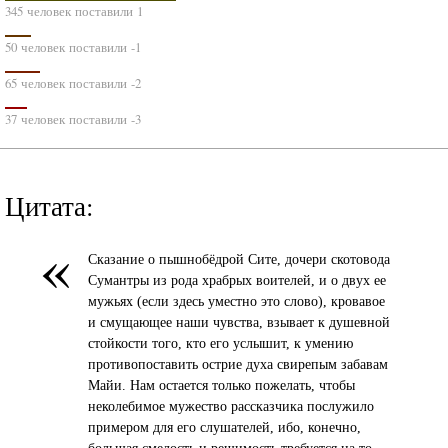
345 человек поставили 1
50 человек поставили -1
65 человек поставили -2
37 человек поставили -3
Цитата:
«
Сказание о пышнобёдрой Сите, дочери скотовода
Сумантры из рода храбрых воителей, и о двух ее
мужьях (если здесь уместно это слово), кровавое
и смущающее наши чувства, взывает к душевной
стойкости того, кто его услышит, к умению
противопоставить острие духа свирепым забавам
Майи. Нам остается только пожелать, чтобы
неколебимое мужество рассказчика послужило
примером для его слушателей, ибо, конечно,