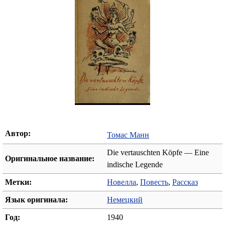
Автор:
Томас Манн
Die vertauschten Köpfe — Eine
Оригинальное название:
indische Legende
Метки:
Новелла
,
Повесть
,
Рассказ
Язык оригинала:
Немецкий
Год:
1940