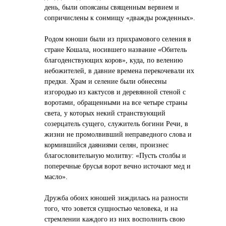
день, были опоясаны священным вервием и
сопричислены к сонмищу «дважды рожденных».
Родом юноши были из прихрамового селения в
стране Кошала, носившего название «Обитель
благоденствующих коров», куда, по велению
небожителей, в давние времена перекочевали их
предки. Храм и селение были обнесены
изгородью из кактусов и деревянной стеной с
воротами, обращенными на все четыре страны
света, у которых некий странствующий
созерцатель сущего, служитель богини Речи, в
жизни не промолвивший неправедного слова и
кормившийся даяниями селян, произнес
благословительную молитву: «Пусть столбы и
поперечные брусья ворот вечно источают мед и
масло».
Дружба обоих юношей зиждилась на разности
того, что зовется сущностью человека, и на
стремлении каждого из них восполнить свою