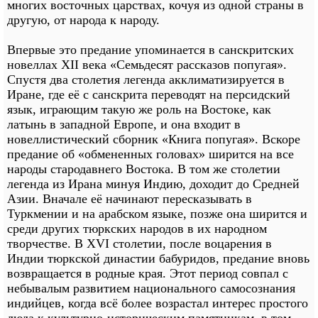
многих восточных царствах, кочуя из одной страны в
другую, от народа к народу.
Впервые это предание упоминается в санскритских
новеллах XII века «Семьдесят рассказов попугая».
Спустя два столетия легенда акклиматизируется в
Иране, где её с санскрита переводят на персидский
язык, играющим такую же роль на Востоке, как
латынь в западной Европе, и она входит в
новеллистический сборник «Книга попугая». Вскоре
предание об «обмененных головах» ширится на все
народы стародавнего Востока. В том же столетии
легенда из Ирана минуя Индию, доходит до Средней
Азии. Вначале её начинают пересказывать в
Туркмении и на арабском языке, позже она ширится и
среди других тюркских народов в их народном
творчестве. В XVI столетии, после воцарения в
Индии тюркской династии бабуридов, предание вновь
возвращается в родные края. Этот период совпал с
небывалым развитием национального самосознания
индийцев, когда всё более возрастал интерес простого