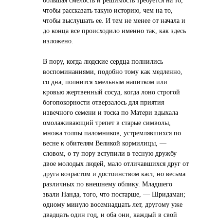
большая смелость и решимость требуется на то,
чтобы рассказать такую историю, чем на то,
чтобы выслушать ее. И тем не менее от начала и
до конца все происходило именно так, как здесь
изложено.
В пору, когда людские сердца полнились
воспоминаниями, подобно тому как медленно,
со дна, полнится хмельным напитком или
кровью жертвенный сосуд, когда лоно строгой
богопокорности отверзалось для приятия
извечного семени и тоска по Матери вдыхала
омолаживающий трепет в старые символы,
множа толпы паломников, устремлявшихся по
весне к обителям Великой кормилицы, —
словом, о ту пору вступили в тесную дружбу
двое молодых людей, мало отличавшихся друг от
друга возрастом и достоинством каст, но весьма
различных по внешнему облику. Младшего
звали Нанда, того, что постарше, — Шридаман;
одному минуло восемнадцать лет, другому уже
двадцать один год, и оба они, каждый в свой